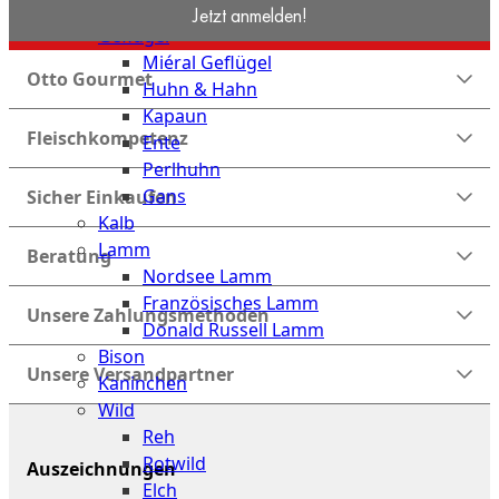
Mangalitza Schwein
Jetzt anmelden!
Geflügel
Miéral Geflügel
Otto Gourmet
Huhn & Hahn
Kapaun
Fleischkompetenz
Ente
Perlhuhn
Gans
Sicher Einkaufen
Kalb
Lamm
Beratung
Nordsee Lamm
Französisches Lamm
Unsere Zahlungsmethoden
Donald Russell Lamm
Bison
Unsere Versandpartner
Kaninchen
Wild
Reh
Rotwild
Auszeichnungen
Elch