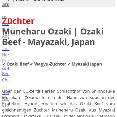
anzeigen
Rind
US
Züchter
Beef
Muneharu Ozaki | Ozaki
Deutsches
Angus
Beef - Mayazaki, Japan
Beef
Irish
Hereford
Prime
✔
Ozaki Beef
✔
Wagyu-Züchter
✔
Myazaki Japan
Argentina
Beef
Chianina
|
Über den EU-zertifizierten Schlachthof von Shinnosuke
Toskana
Murakami (SFoods.Inc) in der Nähe von Kobe in der
Blonda
Präfektur Hyogo erhalten wir das Ozaki Beef vom
Espanola
gleichnamigen Züchter Muneharu Ozaki aus Myazaki
|
(Präfektur Myazaki). Hr. Ozaki ist der einzige Privatmann