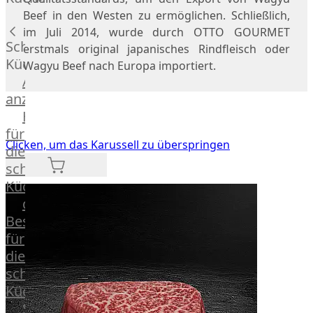
Lamm
Beef in den Westen zu ermöglichen. Schließlich,
Bison
im Juli 2014, wurde durch OTTO GOURMET
Kaninchen
Schnelle
erstmals original japanisches Rindfleisch oder
Wild
Küche
Wagyu Beef nach Europa importiert.
Reh
Alle
Rotwild
anzeigen
Elch
Hausmannskost
Dry-
für
Aged
Clicken, um das Karussell zu überspringen
die
Burger
schnelle
Würstchen
Küche
Traditionell
das
&
Besondere
klassisch
für
Außergewöhnlich
die
&
schnelle
exotisch
Küche
OTTO
Streetfood
GOURMET