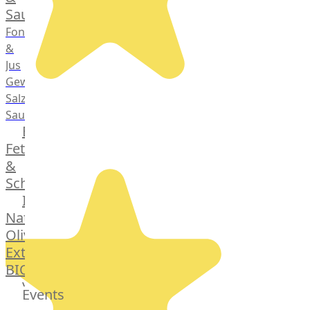
Saucen
Fonds
&
Jus
Gewürze
Salz
Saucen
Butter,
Fett
&
Schmalz
ItalianBar
Natives
Olivenöl
Extra
BIO
Veggie
Events
Hardware