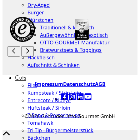
Dry-Aged
Burger
Würstchen
Traditionell & klassisch
Außergewöhnlich & exotisch
OTTO GOURMET Manufaktur
Bratwurstsets & Toppings
Hackfleisch
Aufschnitt & Schinken
Cuts
Impressum
Datenschutz
AGB
Filet
Rumpsteak / Strip Loin
Entrecote / Ribeye
Hüftsteak / Sirloin
T-Bone & Porterhouse
©2026 Gebrüder Otto Gourmet GmbH
Tomahawk
Tri Tip - Bürgermeisterstück
Bäckchen