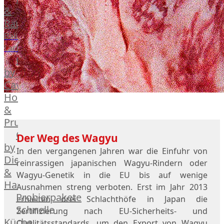
Geflügel
Rind
&
Räucherlachs
Teilstücke
Miéral
vom
Geflügel
Balik
Huhn
Schwein
Lachs
Caviar
&
Teilstücke
Hahn
by
vom
Kapaun
Caviar
Lamm
Ente
House
Teilstücke
Perlhuhn
&
vom
Gans
Prunier
Geflügel
Kalb
Caviar
Der Weg des Wagyu
Lamm
by
In den vergangenen Jahren war die Einfuhr von
Nordsee
Dieckmann
reinrassigen japanischen Wagyu-Rindern oder
Lamm
&
Wagyu-Genetik in die EU bis auf wenige
Französisches
Hansen
Ausnahmen streng verboten. Erst im Jahr 2013
Lamm
Probierpakete
erhielten drei Schlachthöfe in Japan die
Donald
Schnelle
Zertifizierung nach EU-Sicherheits- und
Russell
Küche
Qualitätsstandards, um den Export von Wagyu