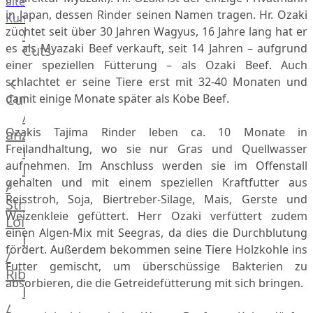
alte
in Japan, dessen Rinder seinen Namen tragen. Hr. Ozaki
Kuh
züchtet seit über 30 Jahren Wagyus, 16 Jahre lang hat er
Wagyu
es als Myazaki Beef verkauft, seit 14 Jahren – aufgrund
Cuts
Beef
einer speziellen Fütterung – als Ozaki Beef. Auch
Morgan
schlachtet er seine Tiere erst mit 32-40 Monaten und
Ranch
Cuts
damit einige Monate später als Kobe Beef.
Wagyu
Alle
Japanisches
Ozakis Tajima Rinder leben ca. 10 Monate in
anzeigen
Wagyu
Freilandhaltung, wo sie nur Gras und Quellwasser
Filet
Beef
aufnehmen. Im Anschluss werden sie im Offenstall
Rumpsteak
Japanisches
gehalten und mit einem speziellen Kraftfutter aus
/
Kobe
Reisstroh, Soja, Biertreber-Silage, Mais, Gerste und
Strip
Wagyu
Weizenkleie gefüttert. Herr Ozaki verfüttert zudem
Loin
Australian
einen Algen-Mix mit Seegras, da dies die Durchblutung
F1
Entrecote
fördert. Außerdem bekommen seine Tiere Holzkohle ins
Wagyu
/
Futter gemischt, um überschüssige Bakterien zu
Deutsches
Ribeye
absorbieren, die die Getreidefütterung mit sich bringen.
Wagyu
Hüftsteak
Irish
/