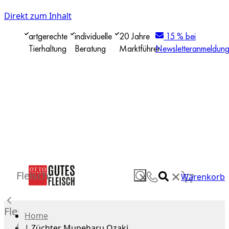
Direkt zum Inhalt
artgerechte
individuelle
20 Jahre
15 % bei
Tierhaltung
Beratung
Marktführer
Newsletteranmeldun
✕
Fleisch
✕
Warenkorb
Fleisch
Home
Alle
|
Züchter Muneharu Ozaki