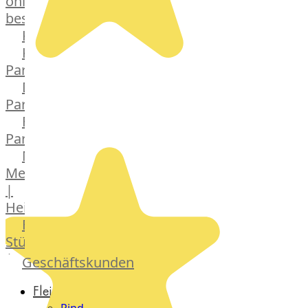
online
bestellen
Karriere
Kochschul-
Partner
Depot-
Partner
Frischetheken-
Partner
Männer
Metzger
|
Heinsberg
Feinkost
Stüttgen
|
Geschäftskunden
Düsseldorf
Fleisch
The