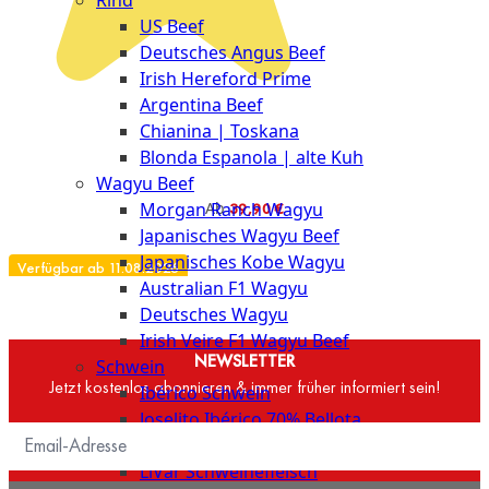
Rind
Meat
US Beef
Club
Deutsches Angus Beef
|
Irish Hereford Prime
Stuttgart
Argentina Beef
Chianina | Toskana
Blonda Espanola | alte Kuh
Wagyu Beef
Morgan Ranch Wagyu
Ab
39,90 €
Japanisches Wagyu Beef
Japanisches Kobe Wagyu
Verfügbar ab 11.08.2026
Australian F1 Wagyu
Deutsches Wagyu
Irish Veire F1 Wagyu Beef
NEWSLETTER
Schwein
Jetzt kostenlos abonnieren & immer früher informiert sein!
Ibérico Schwein
Joselito Ibérico 70% Bellota
Garimori Ibérico 35% Bellota
LiVar Schweinefleisch