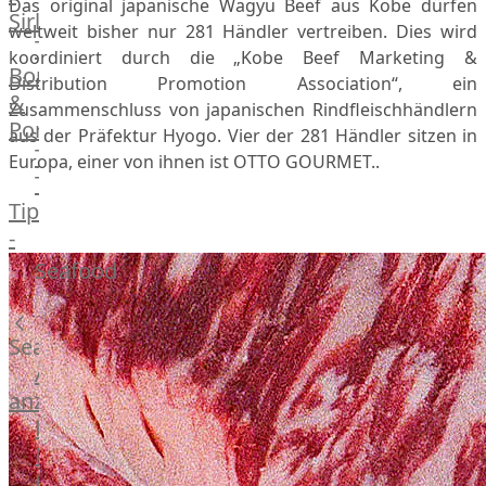
Das original japanische Wagyu Beef aus Kobe dürfen
Veire
Sirloin
weltweit bisher nur 281 Händler vertreiben. Dies wird
F1
T-
koordiniert durch die „Kobe Beef Marketing &
Wagyu
Bone
Distribution Promotion Association“, ein
Beef
&
Zusammenschluss von japanischen Rindfleischhändlern
Schwein
Porterhouse
aus der Präfektur Hyogo. Vier der 281 Händler sitzen in
Ibérico
Tomahawk
Europa, einer von ihnen ist OTTO GOURMET..
Schwein
Tri
Joselito
Tip
Ibérico
-
70%
Bürgermeisterstück
Seafood
Bellota
Bäckchen
Garimori
Hanging
Ibérico
Tender
Seafood
35%
Special
Alle
Bellota
Cuts
anzeigen
LiVar
Rippchen
Fisch
Schweinefleisch
Teilstücke
Meeresfrüchte
Mangalitza
vom
Lachs
Schwein