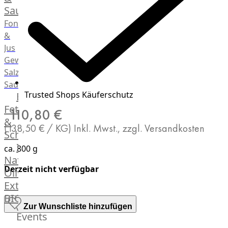
Saucen
Fonds
&
Jus
Gewürze
Salz
Saucen
Trusted Shops Käuferschutz
Butter,
Fett
110,80 €
&
(138,50 € / KG)
Inkl. Mwst., zzgl. Versandkosten
Schmalz
ItalianBar
ca. 800 g
Natives
Derzeit nicht verfügbar
Olivenöl
Extra
BIO
Zur Wunschliste hinzufügen
Veggie
Events
Hardware