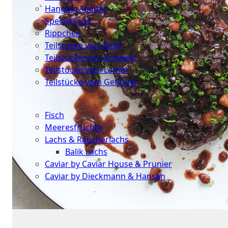
Hanging Tender
Special Cuts
Rippchen
Teilstücke vom Rind
Teilstücke vom Schwein
Teilstücke vom Lamm
Teilstücke vom Geflügel
Seafood
Fisch
Meeresfrüchte
Lachs & Räucherlachs
Balik Lachs
Caviar by Caviar House & Prunier
Caviar by Dieckmann & Hansen
Probierpakete
Schnelle