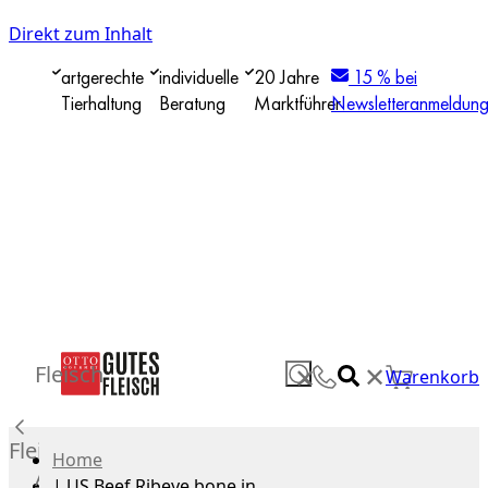
Direkt zum Inhalt
artgerechte
individuelle
20 Jahre
15 % bei
Tierhaltung
Beratung
Marktführer
Newsletteranmeldun
✕
Fleisch
✕
Warenkorb
Fleisch
Home
Alle
|
US Beef Ribeye bone in