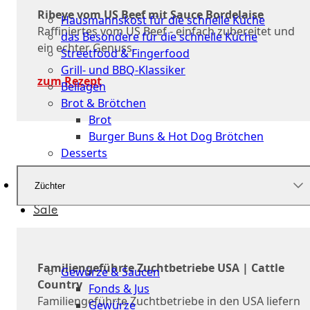
Küche
Ribeye vom US Beef mit Sauce Bordelaise
Hausmannskost für die schnelle Küche
Raffiniertes vom US Beef - einfach zubereitet und
das Besondere für die schnelle Küche
ein echter Genuss.
Streetfood & Fingerfood
Grill- und BBQ-Klassiker
zum Rezept
Beilagen
Brot & Brötchen
Brot
Burger Buns & Hot Dog Brötchen
Desserts
Neu
Züchter
Sale
&
dazu
Familiengeführte Zuchtbetriebe USA | Cattle
Gewürze & Saucen
Country
Fonds & Jus
Familiengeführte Zuchtbetriebe in den USA liefern
Gewürze