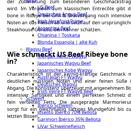
Rind
Meat
der Zubereitung zum besonderen Geschmacksträg
US Beef
Club
wird. Im Vergleich zum klassischen Entrecôte gibt d
Deutsches Angus Beef
|
bone in Ribeye bei Grill & Bratvorgang noch intensive
Irish Hereford Prime
Stuttgart
Noten an das Fleisch ab und setzt auf den ursprünglic
Argentina Beef
Steakhouse-Genuss, den Kenner schätzen.
Chianina | Toskana
Blonda Espanola | alte Kuh
Wagyu Beef
Wie schmeckt US Beef Ribeye bone
Morgan Ranch Wagyu
in?
Japanisches Wagyu Beef
Japanisches Kobe Wagyu
Charakteristisch ist der kernig-kräftige Geschmack m
Australian F1 Wagyu
deutlichen nussigen Noten und einer feinen Süße 
Deutsches Wagyu
Abgang. Die Konsistenz überzeugt mit angenehmem Bis
Irish Veire F1 Wagyu Beef
intensiver Saftigkeit und einem perfekten Schmelz d
Schwein
fein verteilten Fetts. Die ausgeprägte Marmorieru
Ibérico Schwein
sorgt für ein gleichmäßig saftiges Mundgefühl bis z
Joselito Ibérico 70% Bellota
letzten Bissen.
Garimori Ibérico 35% Bellota
LiVar Schweinefleisch