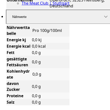
The Meat Club | Stuttgart
Deutschland
Geschäftskunden
Nährwerte
Nährwertta
Pro 100g/100ml
belle
Energie kj
0,0 kj
Energie kcal
0,0 kcal
Fett
0,0 g
gesättigte
0,0 g
Fettsäuren
Kohlenhydr
0,0 g
ate
davon
0,0 g
Zucker
Proteine
0,0 g
Salz
0,0 g