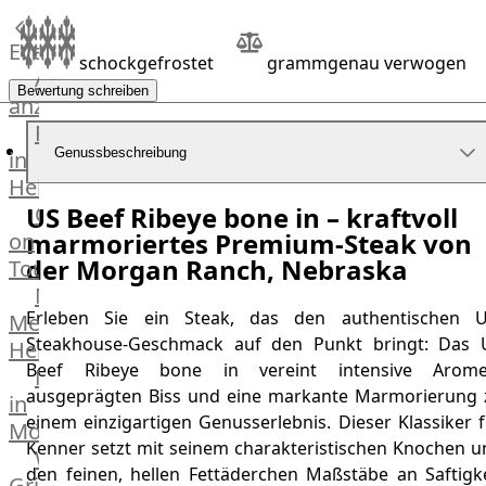
Küchenhelfer
Grillgeräte
Events
schockgefrostet
grammgenau verwogen
Beefer®
Alle
Bewertung schreiben
Gasgrills
anzeigen
Big
Fleischkompetenz
Green
Genussbeschreibung
in
Egg
Heinsberg
Grill
OTTO
US Beef Ribeye bone in – kraftvoll
Nesmuk
marmoriertes Premium-Steak von
on
Berkel
der Morgan Ranch, Nebraska
Tour
Dry
Männer
Aging
Erleben Sie ein Steak, das den authentischen U
Metzger
Schrank
Steakhouse-Geschmack auf den Punkt bringt: Das 
Heinsberg
Bücher
Beef Ribeye bone in vereint intensive Arome
Markthalle
&
ausgeprägten Biss und eine markante Marmorierung 
in
Poster
einem einzigartigen Genusserlebnis. Dieser Klassiker 
Mönchengladbach
Kenner setzt mit seinem charakteristischen Knochen u
Weber®
den feinen, hellen Fettäderchen Maßstäbe an Saftigke
Grill