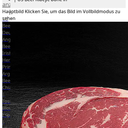
anzeigen
Rind
Hauptbild
Klicken Sie, um das Bild im Vollbildmodus zu
sehen
US
Beef
Deutsches
Angus
Beef
Irish
Hereford
Prime
Argentina
Beef
Chianina
|
Toskana
Blonda
Espanola
|