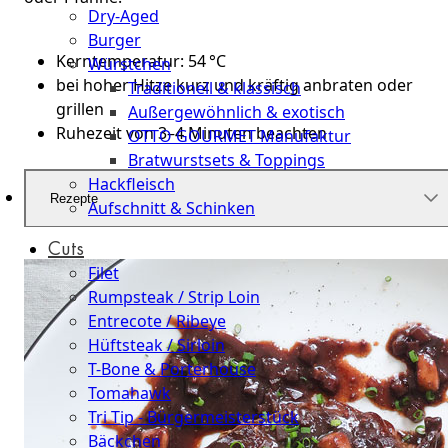
Dry-Aged
Burger
Kerntemperatur: 54 °C
Würstchen
bei hoher Hitze kurz und kräftig anbraten oder
Traditionell & klassisch
grillen
Außergewöhnlich & exotisch
Ruhezeit von 3–4 Minuten beachten
OTTO GOURMET Manufaktur
Bratwurstsets & Toppings
Hackfleisch
Rezepte
Aufschnitt & Schinken
Cuts
Filet
Rumpsteak / Strip Loin
Entrecote / Ribeye
Hüftsteak / Sirloin
T-Bone & Porterhouse
Tomahawk
Tri Tip - Bürgermeisterstück
Bäckchen