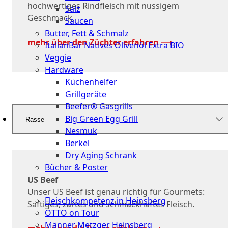
hochwertiges Rindfleisch mit nussigem
Salz
Geschmack.
Saucen
Butter, Fett & Schmalz
mehr über den Züchter erfahren ⟶
ItalianBar Natives Olivenöl Extra BIO
Veggie
Hardware
Küchenhelfer
Grillgeräte
Beefer® Gasgrills
Big Green Egg Grill
Rasse
Nesmuk
Berkel
Dry Aging Schrank
Bücher & Poster
US Beef
Events
Unser US Beef ist genau richtig für Gourmets:
Fleischkompetenz in Heinsberg
Saftiges, zartes und schmackhaftes Fleisch.
OTTO on Tour
Männer Metzger Heinsberg