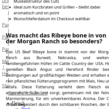
online
Muskelstruktur des Cuts
bestellen
ideal zum Kurzbraten und Grillen – bleibt dabei
Karriere
aromatisch und on point
Kochschul-
Wunschlieferdatum im Checkout wählbar
Partner
Depot-
Was macht das Ribeye bone in von
Partner
der Morgan Ranch so besonders?
Frischetheken-
Partner
Das US Beef Ribeye bone in stammt von der Morg
Männer
Ranch aus Burwell, Nebraska, und weiter
Metzger
familiengeführten Höfen im Cattle Country der USA. Hi
|
genießen Black Angus und Hereford Rinder bes
Heinsberg
Bedingungen auf großflächigen Weiden und erhalten e
Feinkost
rein pflanzliches Fütterungsprogramm mit Mais, Heu u
Stüttgen
Alfafa. Diese Fütterung verleiht dem Fleisch ei
|
Geschäftskunden
angenehme Süße und sorgt, gemeinsam mit der fein
Düsseldorf
Marmorierung, für ein unverkennbares Aroma. Der C
Fleisch
The
selbst begeistert durch den sichtbaren Knochen, der b