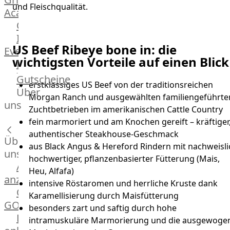
und Fleischqualität.
Academy
OTTO@Home
Individuelle
US Beef Ribeye bone in: die
Events
wichtigsten Vorteile auf einen Blick
Partner
Kalender
Gutscheine
erstklassiges US Beef von der traditionsreichen
Gästehaus
Über
Morgan Ranch und ausgewählten familiengeführte
Villa
uns
Zuchtbetrieben im amerikanischen Cattle Country
Glanzstoff
fein marmoriert und am Knochen gereift – kräftiger
authentischer Steakhouse-Geschmack
Über
aus Black Angus & Hereford Rindern mit nachweisli
uns
hochwertiger, pflanzenbasierter Fütterung (Mais,
Alle
Heu, Alfafa)
anzeigen
intensive Röstaromen und herrliche Kruste dank
OTTO
Karamellisierung durch Maisfütterung
GOURMET
besonders zart und saftig durch hohe
Lebensmittel
intramuskuläre Marmorierung und die ausgewoge