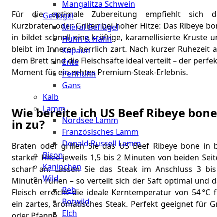
Mangalitza Schwein
Für die optimale Zubereitung empfiehlt sich d
Geflügel
Kurzbraten oder Grillen bei hoher Hitze: Das Ribeye b
Miéral Geflügel
in bildet schnell eine kräftige, karamellisierte Kruste 
Huhn & Hahn
bleibt im Inneren herrlich zart. Nach kurzer Ruhezeit 
Kapaun
dem Brett sind die Fleischsäfte ideal verteilt – der perfe
Ente
Moment für ein echtes Premium-Steak-Erlebnis.
Perlhuhn
Gans
Kalb
Lamm
Wie bereite ich US Beef Ribeye bone
Nordsee Lamm
in zu?
Französisches Lamm
Donald Russell Lamm
Braten oder grillen Sie das US Beef Ribeye bone in b
Bison
starker Hitze jeweils 1,5 bis 2 Minuten von beiden Sei
Kaninchen
scharf an. Lassen Sie das Steak im Anschluss 3 bis
Wild
Minuten ruhen – so verteilt sich der Saft optimal und 
Reh
Fleisch erreicht die ideale Kerntemperatur von 54 °C 
Rotwild
ein zartes, aromatisches Steak. Perfekt geeignet für Gr
Elch
oder Pfanne.