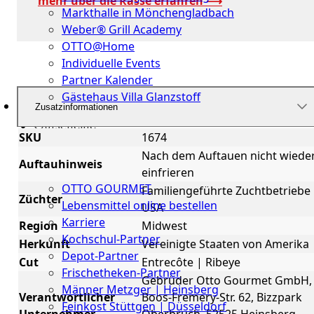
mehr über die Rasse erfahren ⟶
Markthalle in Mönchengladbach
Weber® Grill Academy
OTTO@Home
Individuelle Events
Partner Kalender
Gästehaus Villa Glanzstoff
Zusatzinformationen
Gutscheine
SKU
1674
Über
Nach dem Auftauen nicht wiede
Auftauhinweis
uns
einfrieren
OTTO GOURMET
Familiengeführte Zuchtbetriebe
Züchter
Lebensmittel online bestellen
USA
Karriere
Region
Midwest
Kochschul-Partner
Herkunft
Vereinigte Staaten von Amerika
Depot-Partner
Cut
Entrecôte | Ribeye
Frischetheken-Partner
Gebrüder Otto Gourmet GmbH,
Männer Metzger | Heinsberg
Verantwortlicher
Boos-Fremery-Str. 62, Bizzpark
Feinkost Stüttgen | Düsseldorf
Unternehmer
Oberbruch, 52525 Heinsberg,