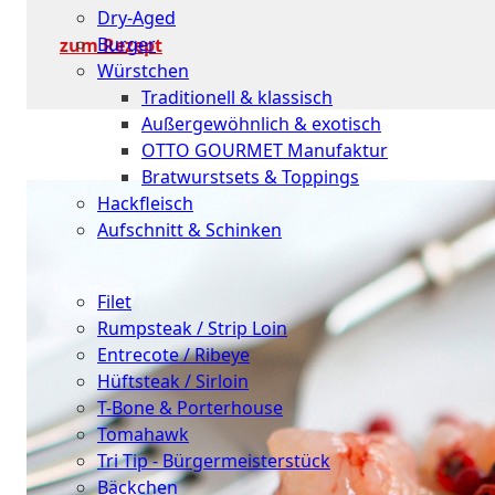
Dry-Aged
Burger
zum Rezept
Würstchen
Traditionell & klassisch
Außergewöhnlich & exotisch
OTTO GOURMET Manufaktur
Bratwurstsets & Toppings
Hackfleisch
Aufschnitt & Schinken
Cuts
Filet
Rumpsteak / Strip Loin
Entrecote / Ribeye
Hüftsteak / Sirloin
T-Bone & Porterhouse
Tomahawk
Tri Tip - Bürgermeisterstück
Bäckchen