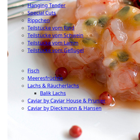
Hanging Tender
Special Cuts
Rippchen
Teilstücke vom Rind
Teilstücke vom Schwein
Teilstücke vom Lamm
Teilstücke vom Geflügel
Seafood
Fisch
Meeresfrüchte
Lachs & Räucherlachs
Balik Lachs
Caviar by Caviar House & Prunier
Caviar by Dieckmann & Hansen
Probierpakete
Schnelle