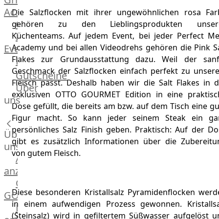
Academy
Die Salzflocken mit ihrer ungewöhnlichen rosa Far
OTTO@Home
gehören zu den Lieblingsprodukten unser
Individuelle
Küchenteams. Auf jedem Event, bei jeder Perfect Me
Events
Academy und bei allen Videodrehs gehören die Pink Sa
Flakes zur Grundausstattung dazu. Weil der sanf
Partner
Geschmack der Salzflocken einfach perfekt zu unser
Kalender
Gutscheine
Fleisch passt. Deshalb haben wir die Salt Flakes in d
Gästehaus
Über
exklusiven OTTO GOURMET Edition in eine praktisc
Villa
uns
Dose gefüllt, die bereits am bzw. auf dem Tisch eine g
Glanzstoff
Figur macht. So kann jeder seinem Steak ein ga
persönliches Salz Finish geben. Praktisch: Auf der Do
Über
gibt es zusätzlich Informationen über die Zubereitu
uns
von gutem Fleisch.
Alle
anzeigen
OTTO
Diese besonderen Kristallsalz Pyramidenflocken werd
GOURMET
in einem aufwendigen Prozess gewonnen. Kristallsa
Lebensmittel
(Steinsalz) wird in gefiltertem Süßwasser aufgelöst u