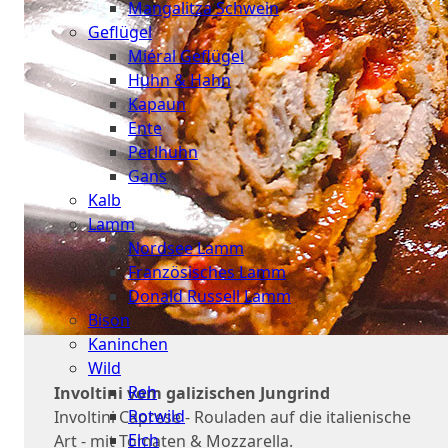
Mangalitza Schwein
Geflügel
Miéral Geflügel
Huhn & Hahn
Kapaun
Ente
Perlhuhn
Gans
Kalb
Lamm
Nordsee Lamm
Französisches Lamm
Donald Russell Lamm
Bison
Kaninchen
Wild
Reh
Involtini vom galizischen Jungrind
Rotwild
Involtini Caprese - Rouladen auf die italienische
Elch
Art - mit Tomaten & Mozzarella.