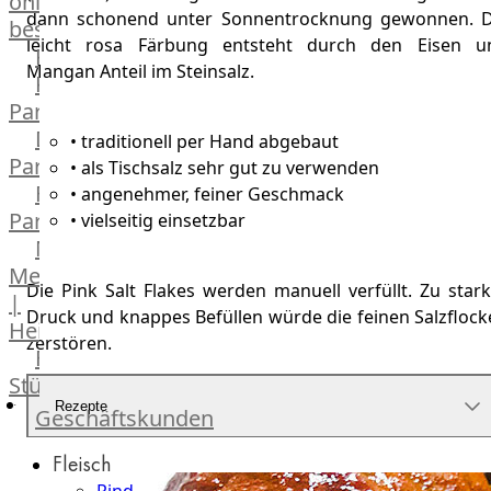
online
dann schonend unter Sonnentrocknung gewonnen. D
bestellen
leicht rosa Färbung entsteht durch den Eisen u
Karriere
Mangan Anteil im Steinsalz.
Kochschul-
Partner
Depot-
• traditionell per Hand abgebaut
Partner
• als Tischsalz sehr gut zu verwenden
Frischetheken-
• angenehmer, feiner Geschmack
Partner
• vielseitig einsetzbar
Männer
Metzger
Die Pink Salt Flakes werden manuell verfüllt. Zu star
|
Druck und knappes Befüllen würde die feinen Salzflock
Heinsberg
zerstören.
Feinkost
Stüttgen
|
Rezepte
Geschäftskunden
Düsseldorf
Fleisch
The