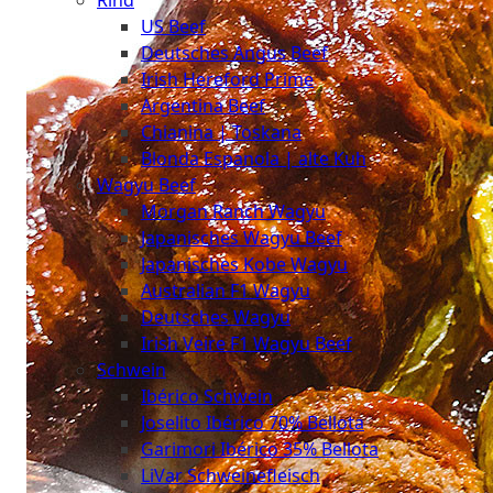
Rind
Meat
US Beef
Club
Deutsches Angus Beef
|
Irish Hereford Prime
Stuttgart
Argentina Beef
Chianina | Toskana
Blonda Espanola | alte Kuh
Wagyu Beef
Morgan Ranch Wagyu
Japanisches Wagyu Beef
Japanisches Kobe Wagyu
Australian F1 Wagyu
Deutsches Wagyu
Irish Veire F1 Wagyu Beef
Schwein
Ibérico Schwein
Joselito Ibérico 70% Bellota
Garimori Ibérico 35% Bellota
LiVar Schweinefleisch