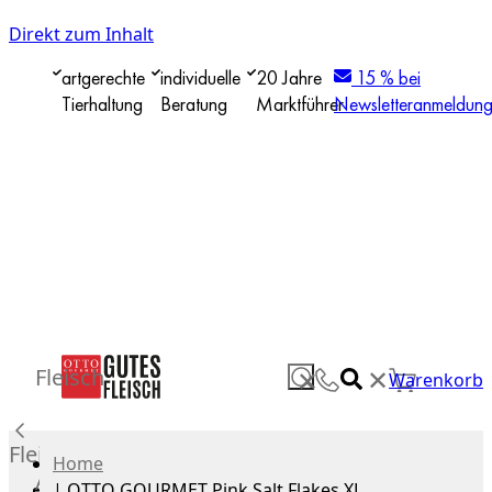
Direkt zum Inhalt
artgerechte
individuelle
20 Jahre
15 % bei
Tierhaltung
Beratung
Marktführer
Newsletteranmeldun
✕
Fleisch
✕
Warenkorb
Fleisch
Home
Alle
|
OTTO GOURMET Pink Salt Flakes XL