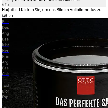
anzeigen
Rind
Hauptbild
Klicken Sie, um das Bild im Vollbildmodus zu
sehen
US
Beef
Deutsches
Angus
Beef
Irish
Hereford
Prime
Argentina
Beef
Chianina
|
Toskana
Blonda
Espanola
|