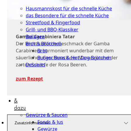
Küche
Hausmannskost für die schnelle Küche
das Besondere für die schnelle Küche
Streetfood & Fingerfood
Grill- und BBQ-Klassiker
Beilagen
Gamba Carabiniera Tatar
Brot & Brötchen
Der leicht süßliche Geschmack der Gamba
Brot
Carabiniera harmoniert wunderbar mit dem
Burger Buns & Hot Dog Brötchen
säuerlichen Geschmack der Maracuja und der
Desserts
zarten Schärfe der Rosa Beeren.
Neu
zum Rezept
Sale
&
dazu
Gewürze & Saucen
Fonds & Jus
Zusatzinformationen
Gewürze