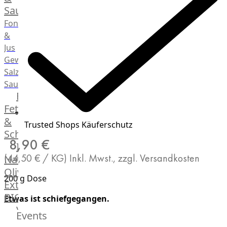
Saucen
Fonds
&
Jus
Gewürze
Salz
Saucen
Butter,
Fett
&
Trusted Shops Käuferschutz
Schmalz
8,90 €
ItalianBar
(44,50 € / KG)
Inkl. Mwst., zzgl. Versandkosten
Natives
Olivenöl
200 g Dose
Extra
BIO
Etwas ist schiefgegangen.
Veggie
Events
Hardware