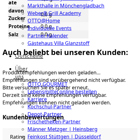
ate
Markthalle in Mönchengladbach
davon
Weber® Grill Academy
0,0 g
Zucker
OTTO@Home
Proteine
0,0 g
Individuelle Events
Salz
0,0 g
Partner Kalender
Gästehaus Villa Glanzstoff
Auch beliebt bei unseren Kunden:
Gutscheine
Über
Produktempfehlungen werden geladen…
uns
Empfehlungen sind vorübergehend nicht verfügbar.
OTTO GOURMET
Bitte versuchen Sie es später erneut.
Lebensmittel online bestellen
Derzeit sind keine Empfehlungen verfügbar.
Karriere
Empfehlungen können nicht geladen werden.
Kochschul-Partner
Depot-Partner
Kundenbewertungen
Frischetheken-Partner
Männer Metzger | Heinsberg
Feinkost Stüttgen | Düsseldorf
Rating