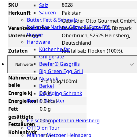
SKU
8028
Salz
Saucen
Herkunft
Pakistan
Butter, Fett & Schmalz
Gebrüder Otto Gourmet GmbH,
ItalianBar Natives Olivenöl Extra BIO
Verantwortlicher
Boos-Fremery-Str. 62, Bizzpark
Veggie
Unternehmer
Oberbruch, 52525 Heinsberg,
Hardware
Deutschland
Küchenhelfer
Zutaten
Kristallsalz Flocken (100%).
Grillgeräte
Beefer® Gasgrills
Nährwerte
Big Green Egg Grill
Nährwertta
Nesmuk
Pro 100g/100ml
belle
Berkel
Energie kj
0,0 kj
Dry Aging Schrank
Bücher & Poster
Energie kcal
0,0 kcal
Fett
0,0 g
Events
gesättigte
Fleischkompetenz in Heinsberg
0,0 g
Fettsäuren
OTTO on Tour
Kohlenhydr
Männer Metzger Heinsberg
0,0 g