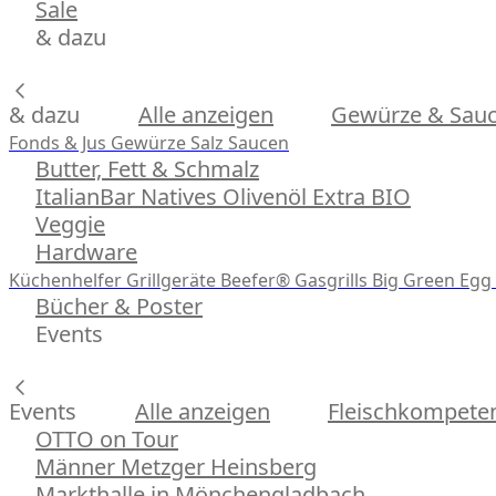
Sale
& dazu
& dazu
Alle anzeigen
Gewürze & Sau
Fonds & Jus
Gewürze
Salz
Saucen
Butter, Fett & Schmalz
ItalianBar Natives Olivenöl Extra BIO
Veggie
Hardware
Küchenhelfer
Grillgeräte
Beefer® Gasgrills
Big Green Egg 
Bücher & Poster
Events
Events
Alle anzeigen
Fleischkompeten
OTTO on Tour
Männer Metzger Heinsberg
Markthalle in Mönchengladbach