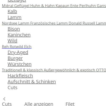
Miéral Geflügel
Huhn & Hahn
Kapaun
Ente
Perlhuhn
Gans
Kalb
Lamm
Nordsee Lamm
Französisches Lamm
Donald Russell Lam
Bison
Kaninchen
Wild
Reh
Rotwild
Elch
Dry-Aged
Burger
Würstchen
Traditionell & klassisch
Außergewöhnlich & exotisch
OTTO
Hackfleisch
Aufschnitt & Schinken
Cuts
Cuts
Alle anzeigen
Filet