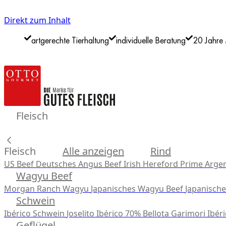
Direkt zum Inhalt
artgerechte Tierhaltung
individuelle Beratung
20 Jahre 
Fleisch
Fleisch
Alle anzeigen
Rind
US Beef
Deutsches Angus Beef
Irish Hereford Prime
Argen
Wagyu Beef
Morgan Ranch Wagyu
Japanisches Wagyu Beef
Japanisch
Schwein
Ibérico Schwein
Joselito Ibérico 70% Bellota
Garimori Ibéri
Geflügel