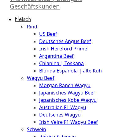
Geschäftskunden
Fleisch
Rind
US Beef
Deutsches Angus Beef
Irish Hereford Prime
Argentina Beef
Chianina | Toskana
Blonda Espanola | alte Kuh
Wagyu Beef
Morgan Ranch Wagyu
Japanisches Wagyu Beef
Japanisches Kobe Wagyu
Australian F1 Wagyu
Deutsches Wagyu
Irish Veire F1 Wagyu Beef
Schwein
Ibérico Schwein