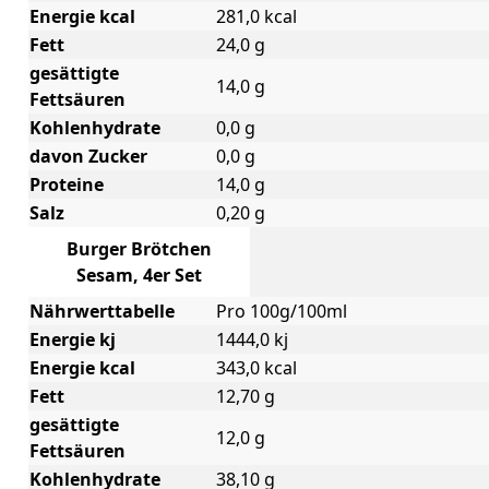
Energie kcal
281,0 kcal
Fett
24,0 g
gesättigte
14,0 g
Fettsäuren
Kohlenhydrate
0,0 g
davon Zucker
0,0 g
Proteine
14,0 g
Salz
0,20 g
Burger Brötchen
Sesam, 4er Set
Nährwerttabelle
Pro 100g/100ml
Energie kj
1444,0 kj
Energie kcal
343,0 kcal
Fett
12,70 g
gesättigte
12,0 g
Fettsäuren
Kohlenhydrate
38,10 g