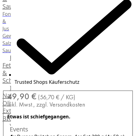
Saucen
Fonds
&
Jus
Gewürze
Salz
Saucen
Butter,
Fett
&
Schmalz
Trusted Shops Käuferschutz
ItalianBar
49,90 €
Natives
(56,70 € / KG)
Olivenöl
Inkl. Mwst., zzgl. Versandkosten
Extra
Etwas ist schiefgegangen.
BIO
Veggie
Events
Hardware