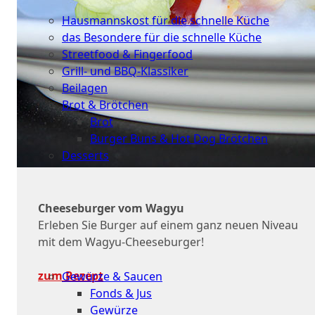
Küche
Hausmannskost für die schnelle Küche
das Besondere für die schnelle Küche
Streetfood & Fingerfood
Grill- und BBQ-Klassiker
Beilagen
Brot & Brötchen
Brot
Burger Buns & Hot Dog Brötchen
Desserts
Neu
Cheeseburger vom Wagyu
Sale
Erleben Sie Burger auf einem ganz neuen Niveau
&
mit dem Wagyu-Cheeseburger!
dazu
zum Rezept
Gewürze & Saucen
Fonds & Jus
Gewürze