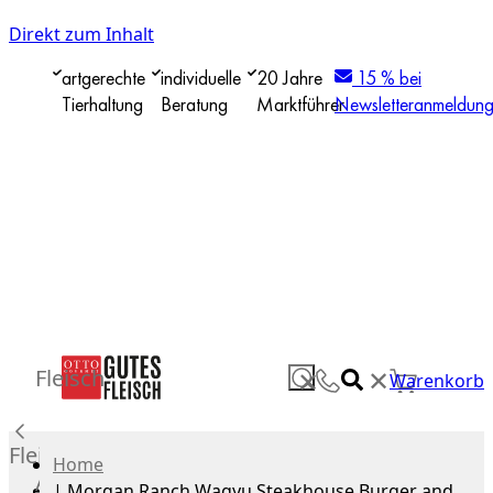
Direkt zum Inhalt
artgerechte
individuelle
20 Jahre
15 % bei
Tierhaltung
Beratung
Marktführer
Newsletteranmeldun
✕
Fleisch
✕
Warenkorb
Fleisch
Home
Alle
|
Morgan Ranch Wagyu Steakhouse Burger and