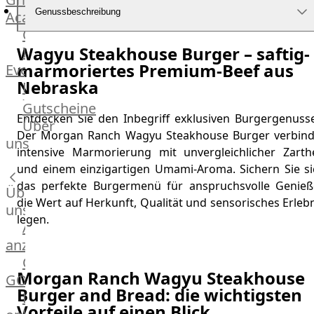
Genussbeschreibung
Academy
OTTO@Home
Wagyu Steakhouse Burger – saftig-
Individuelle
marmoriertes Premium-Beef aus
Events
Nebraska
Partner
Kalender
Gutscheine
Entdecken Sie den Inbegriff exklusiven Burgergenusse
Gästehaus
Über
Der Morgan Ranch Wagyu Steakhouse Burger verbind
Villa
uns
intensive Marmorierung mit unvergleichlicher Zarthe
Glanzstoff
und einem einzigartigen Umami-Aroma. Sichern Sie si
das perfekte Burgermenü für anspruchsvolle Genieße
Über
die Wert auf Herkunft, Qualität und sensorisches Erleb
uns
legen.
Alle
anzeigen
OTTO
Morgan Ranch Wagyu Steakhouse
GOURMET
Burger and Bread: die wichtigsten
Lebensmittel
Vorteile auf einen Blick