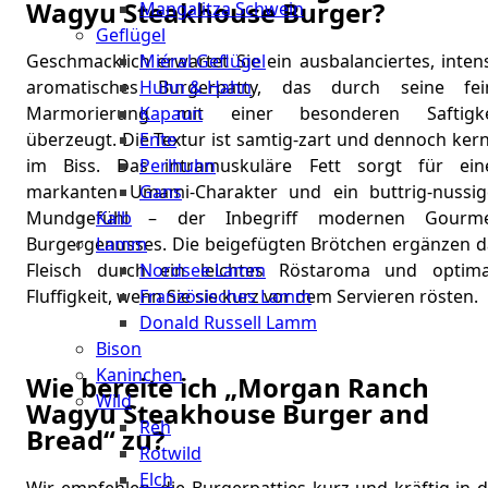
Wagyu Steakhouse Burger?
Mangalitza Schwein
Geflügel
Miéral Geflügel
Geschmacklich erwartet Sie ein ausbalanciertes, inten
Huhn & Hahn
aromatisches Burgerpatty, das durch seine fei
Kapaun
Marmorierung mit einer besonderen Saftigke
Ente
überzeugt. Die Textur ist samtig-zart und dennoch ker
Perlhuhn
im Biss. Das intramuskuläre Fett sorgt für ein
Gans
markanten Umami-Charakter und ein buttrig-nussig
Kalb
Mundgefühl – der Inbegriff modernen Gourme
Lamm
Burgergenusses. Die beigefügten Brötchen ergänzen d
Nordsee Lamm
Fleisch durch ein leichtes Röstaroma und optima
Französisches Lamm
Fluffigkeit, wenn Sie sie kurz vor dem Servieren rösten.
Donald Russell Lamm
Bison
Kaninchen
Wie bereite ich „Morgan Ranch
Wild
Wagyu Steakhouse Burger and
Reh
Bread“ zu?
Rotwild
Elch