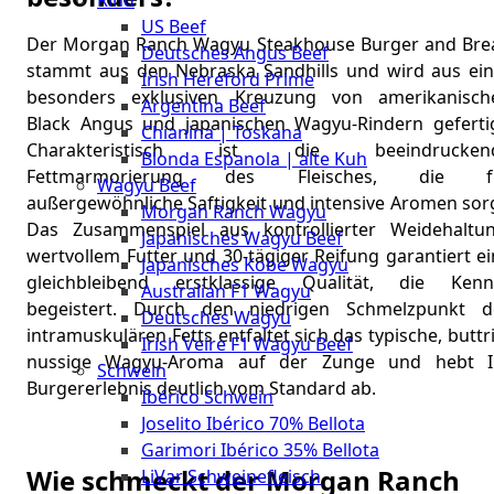
Rind
Meat
US Beef
Club
Der Morgan Ranch Wagyu Steakhouse Burger and Bre
Deutsches Angus Beef
|
stammt aus den Nebraska Sandhills und wird aus ein
Irish Hereford Prime
Stuttgart
besonders exklusiven Kreuzung von amerikanisch
Argentina Beef
Black Angus und japanischen Wagyu-Rindern gefertig
Chianina | Toskana
Charakteristisch ist die beeindrucken
Blonda Espanola | alte Kuh
Fettmarmorierung des Fleisches, die f
Wagyu Beef
außergewöhnliche Saftigkeit und intensive Aromen sorg
Morgan Ranch Wagyu
Das Zusammenspiel aus kontrollierter Weidehaltun
Japanisches Wagyu Beef
wertvollem Futter und 30-tägiger Reifung garantiert e
Japanisches Kobe Wagyu
gleichbleibend erstklassige Qualität, die Kenn
Australian F1 Wagyu
begeistert. Durch den niedrigen Schmelzpunkt d
Deutsches Wagyu
intramuskulären Fetts entfaltet sich das typische, buttr
Irish Veire F1 Wagyu Beef
nussige Wagyu-Aroma auf der Zunge und hebt I
Schwein
Burgererlebnis deutlich vom Standard ab.
Ibérico Schwein
Joselito Ibérico 70% Bellota
Garimori Ibérico 35% Bellota
Wie schmeckt der Morgan Ranch
LiVar Schweinefleisch