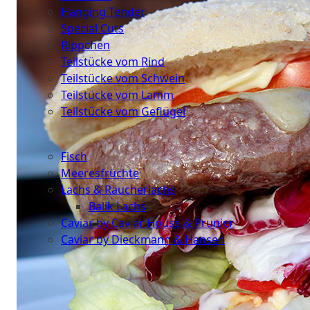
Hanging Tender
Special Cuts
Rippchen
Teilstücke vom Rind
Teilstücke vom Schwein
Teilstücke vom Lamm
Teilstücke vom Geflügel
Seafood
Fisch
Meeresfrüchte
Lachs & Räucherlachs
Balik Lachs
Caviar by Caviar House & Prunier
Caviar by Dieckmann & Hansen
Probierpakete
Schnelle