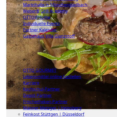
Markthalle in Mönchengladbach
Weber® Grill Academy
OTTO@Home
Individuelle Events
Partner Kalender
Gästehaus Villa Glanzstoff
Gutscheine
Über
uns
OTTO GOURMET
Lebensmittel online bestellen
Karriere
Kochschul-Partner
Depot-Partner
Frischetheken-Partner
Männer Metzger | Heinsberg
Feinkost Stüttgen | Düsseldorf