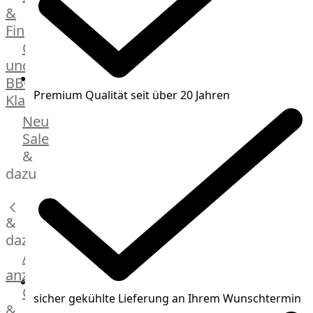
&
Manufaktur
Fingerfood
Bratwurstsets
Grill-
&
und
Toppings
BBQ-
Hackfleisch
Premium Qualität seit über 20 Jahren
Klassiker
Aufschnitt
&
Beilagen
Neu
Schinken
Brot
Sale
&
&
Brötchen
dazu
Brot
Burger
&
Buns
&
dazu
Hot
Alle
Dog
anzeigen
Brötchen
Gewürze
sicher gekühlte Lieferung an Ihrem Wunschtermin
Desserts
&