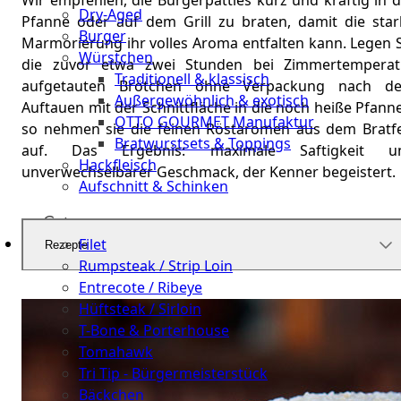
Wir empfehlen, die Burgerpatties kurz und kräftig in 
Dry-Aged
Pfanne oder auf dem Grill zu braten, damit die star
Burger
Marmorierung ihr volles Aroma entfalten kann. Legen S
Würstchen
die zuvor etwa zwei Stunden bei Zimmertemperat
Traditionell & klassisch
aufgetauten Brötchen ohne Verpackung nach d
Außergewöhnlich & exotisch
Auftauen mit der Schnittfläche in die noch heiße Pfann
OTTO GOURMET Manufaktur
so nehmen sie die feinen Röstaromen aus dem Bratfe
Bratwurstsets & Toppings
auf. Das Ergebnis: maximale Saftigkeit u
Hackfleisch
unverwechselbarer Geschmack, der Kenner begeistert.
Aufschnitt & Schinken
Cuts
Filet
Rezepte
Rumpsteak / Strip Loin
Entrecote / Ribeye
Hüftsteak / Sirloin
T-Bone & Porterhouse
Tomahawk
Tri Tip - Bürgermeisterstück
Bäckchen