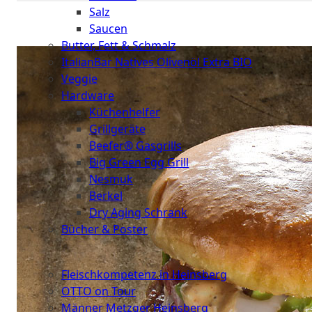
Salz
Saucen
Butter, Fett & Schmalz
ItalianBar Natives Olivenöl Extra BIO
Veggie
Hardware
Küchenhelfer
Grillgeräte
Beefer® Gasgrills
Big Green Egg Grill
Nesmuk
Berkel
Dry Aging Schrank
Bücher & Poster
Events
Fleischkompetenz in Heinsberg
OTTO on Tour
Männer Metzger Heinsberg