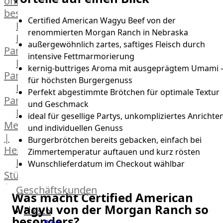
online
bestellen
Certified American Wagyu Beef von der
Karriere
renommierten Morgan Ranch in Nebraska
Kochschul-
außergewöhnlich zartes, saftiges Fleisch durch
Partner
intensive Fettmarmorierung
Depot-
kernig-buttriges Aroma mit ausgeprägtem Umami 
Partner
für höchsten Burgergenuss
Frischetheken-
Perfekt abgestimmte Brötchen für optimale Textur
Partner
und Geschmack
Männer
ideal für gesellige Partys, unkompliziertes Anrichte
Metzger
und individuellen Genuss
|
Burgerbrötchen bereits gebacken, einfach bei
Heinsberg
Zimmertemperatur auftauen und kurz rösten
Feinkost
Wunschlieferdatum im Checkout wählbar
Stüttgen
|
Geschäftskunden
Was macht Certified American
Düsseldorf
Wagyu von der Morgan Ranch so
Fleisch
The
besonders?