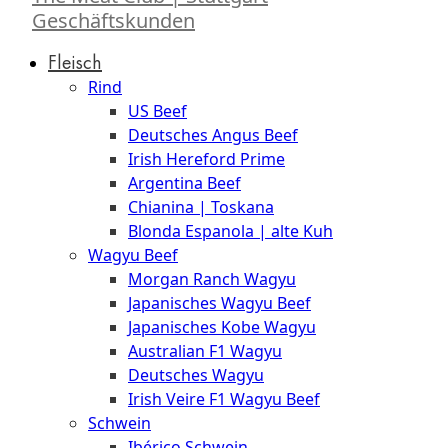
Geschäftskunden
Fleisch
Rind
US Beef
Deutsches Angus Beef
Irish Hereford Prime
Argentina Beef
Chianina | Toskana
Blonda Espanola | alte Kuh
Wagyu Beef
Morgan Ranch Wagyu
Japanisches Wagyu Beef
Japanisches Kobe Wagyu
Australian F1 Wagyu
Deutsches Wagyu
Irish Veire F1 Wagyu Beef
Schwein
Ibérico Schwein