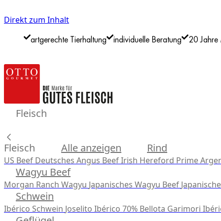
Direkt zum Inhalt
artgerechte Tierhaltung
individuelle Beratung
20 Jahre 
Fleisch
Fleisch
Alle anzeigen
Rind
US Beef
Deutsches Angus Beef
Irish Hereford Prime
Argen
Wagyu Beef
Morgan Ranch Wagyu
Japanisches Wagyu Beef
Japanisch
Schwein
Ibérico Schwein
Joselito Ibérico 70% Bellota
Garimori Ibéri
Geflügel