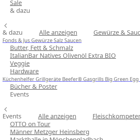
Sale
& dazu
& dazu
Alle anzeigen
Gewürze & Sau
Fonds & Jus
Gewürze
Salz
Saucen
Butter, Fett & Schmalz
ItalianBar Natives Olivenöl Extra BIO
Veggie
Hardware
Küchenhelfer
Grillgeräte
Beefer® Gasgrills
Big Green Egg 
Bücher & Poster
Events
Events
Alle anzeigen
Fleischkompeten
OTTO on Tour
Männer Metzger Heinsberg
Markthalle in Mönchengladbach