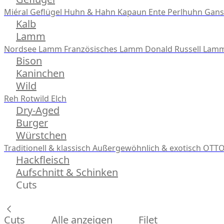
Miéral Geflügel
Huhn & Hahn
Kapaun
Ente
Perlhuhn
Gans
Kalb
Lamm
Nordsee Lamm
Französisches Lamm
Donald Russell Lam
Bison
Kaninchen
Wild
Reh
Rotwild
Elch
Dry-Aged
Burger
Würstchen
Traditionell & klassisch
Außergewöhnlich & exotisch
OTTO
Hackfleisch
Aufschnitt & Schinken
Cuts
Cuts
Alle anzeigen
Filet