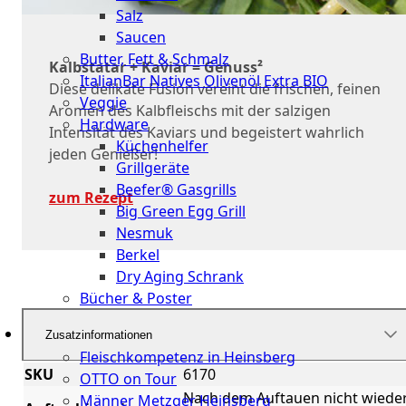
Salz
Saucen
Butter, Fett & Schmalz
Kalbstatar + Kaviar = Genuss²
ItalianBar Natives Olivenöl Extra BIO
Diese delikate Fusion vereint die frischen, feinen
Veggie
Aromen des Kalbfleischs mit der salzigen
Hardware
Intensität des Kaviars und begeistert wahrlich
Küchenhelfer
jeden Genießer!
Grillgeräte
Beefer® Gasgrills
zum Rezept
Big Green Egg Grill
Nesmuk
Berkel
Dry Aging Schrank
Bücher & Poster
Events
Zusatzinformationen
Fleischkompetenz in Heinsberg
SKU
6170
OTTO on Tour
Nach dem Auftauen nicht wiede
Männer Metzger Heinsberg