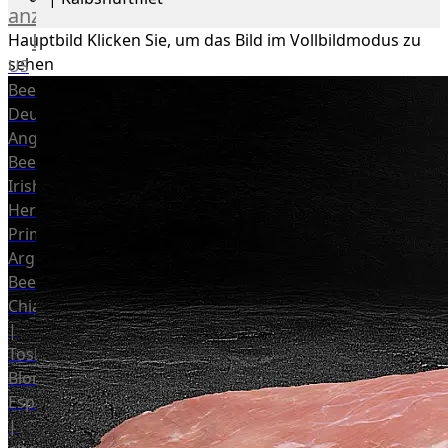
anzeigen
Rind
Hauptbild
Klicken Sie, um das Bild im Vollbildmodus zu
sehen
US
Beef
Deutsches
Angus
Beef
Irish
Hereford
Prime
Argentina
Beef
Chianina
|
Toskana
Blonda
Espanola
|