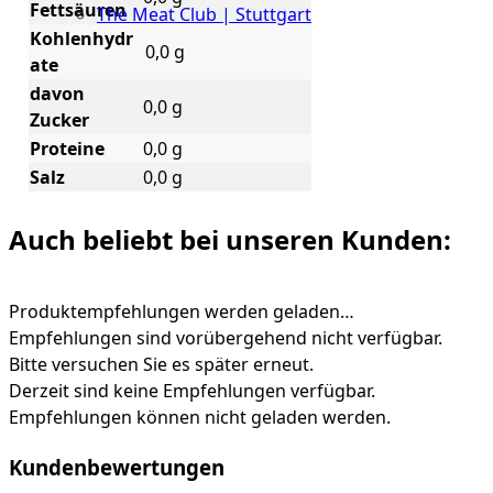
Fettsäuren
The Meat Club | Stuttgart
Kohlenhydr
0,0 g
Geschäftskunden
ate
davon
0,0 g
Zucker
Proteine
0,0 g
Salz
0,0 g
Auch beliebt bei unseren Kunden:
Produktempfehlungen werden geladen…
Empfehlungen sind vorübergehend nicht verfügbar.
Bitte versuchen Sie es später erneut.
Derzeit sind keine Empfehlungen verfügbar.
Empfehlungen können nicht geladen werden.
Kundenbewertungen