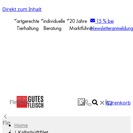
Direkt zum Inhalt
artgerechte
individuelle
20 Jahre
15 % bei
Tierhaltung
Beratung
Marktführer
Newsletteranmeldun
✕
Fleisch
✕
Warenkorb
Fleisch
Home
Alle
|
Kalbshüftfilet