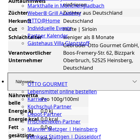
Auftauhinweis
einfrieren
Markthalle in Mönchengladbach
Züchter
Züchter aus Deutschland
Weber® Grill Academy
OTTO@Home
Herkunft
Deutschland
Individuelle Events
Cut
Hüfte | Sirloin
Partner Kalender
Schlachtalter
weniger als 8 Monate
Gästehaus Villa Glanzstoff
Gebrüder Otto Gourmet GmbH,
Verantwortlicher
Boos-Fremery-Str. 62, Bizzpark
Gutscheine
Unternehmer
Oberbruch, 52525 Heinsberg,
Deutschland
Über
uns
Nährwerte
OTTO GOURMET
Lebensmittel online bestellen
Nährwertta
Pro 100g/100ml
Karriere
belle
Kochschul-Partner
Energie kj
0,0 kj
Depot-Partner
Energie kcal
0,0 kcal
Frischetheken-Partner
Fett
0,0 g
Männer Metzger | Heinsberg
gesättigte
Feinkost Stüttgen | Düsseldorf
0,0 g