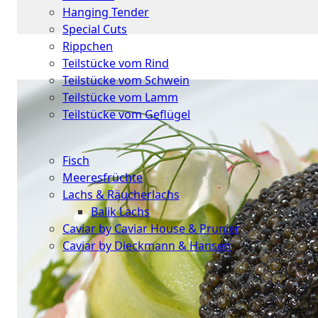
Hanging Tender
Special Cuts
Rippchen
Teilstücke vom Rind
Teilstücke vom Schwein
Teilstücke vom Lamm
Teilstücke vom Geflügel
Seafood
Fisch
Meeresfrüchte
Lachs & Räucherlachs
Balik Lachs
Caviar by Caviar House & Prunier
Caviar by Dieckmann & Hansen
Probierpakete
Schnelle