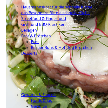
Küche
Hausmannskost für die schnelle Küche
das Besondere für die schnelle Küche
Streetfood & Fingerfood
Grill- und BBQ-Klassiker
Beilagen
Brot & Brötchen
Brot
Burger Buns & Hot Dog Brötchen
Desserts
Neu
Sale
&
dazu
Gewürze & Saucen
Fonds & Jus
Gewürze