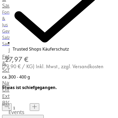
Saucen
Fonds
&
Jus
Gewürze
Salz
Saucen
Trusted Shops Käuferschutz
Butter,
Fett
27,97 €
&
(79,90 € / KG)
Inkl. Mwst., zzgl. Versandkosten
Schmalz
ItalianBar
ca. 300 - 400 g
Natives
Etwas ist schiefgegangen.
Olivenöl
Extra
BIO
Veggie
Events
Hardware