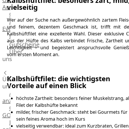
Kalbshüftfilet: besonders zart, mild
vielseitig
Academy
OTTO@Home
Wer auf der Suche nach außergewöhnlich zartem Fleis
Individuelle
und feinem, dezentem Geschmack ist, trifft mit d
Events
Kalbshüftfilet eine exzellente Wahl. Dieser exklusive 
Partner
aus der Hüfte des Kalbs verbindet Frische, Zartheit u
Kalender
Gutscheine
Leichtigkeit – und begeistert anspruchsvolle Genieß
Gästehaus
Über
vom ersten Moment an.
Villa
uns
Glanzstoff
Kalbshüftfilet: die wichtigsten
Über
Vorteile auf einen Blick
uns
Alle
höchste Zartheit: besonders feiner Muskelstrang, a
anzeigen
Filet der Kalbshüfte bekannt
OTTO
milder, frischer Geschmack: steht bei Gourmets für
GOURMET
sein feines Aroma hoch im Kurs
Lebensmittel
vielseitig verwendbar: ideal zum Kurzbraten, Grillen