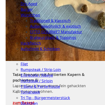
Dry-Aged
Burger
Würstchen
Traditionell & klassisch
Außergewöhnlich & exotisch
OTTO GOURMET Manufaktur
Bratwurstsets & Toppings
Hackfleisch
Aufschnitt & Schinken
Cuts
Filet
Rumpsteak / Strip Loin
Tatar Tonnato mit frittierten Kapern &
Entrecote / Ribeye
pochiertem Ei
Hüftsteak / Sirloin
Lassen Sie sich von einem fein gehackten
T-Bone & Porterhouse
Kalbstatar verwöhnen.
Tomahawk
Tri Tip - Bürgermeisterstück
zum Rezept
Bäckchen