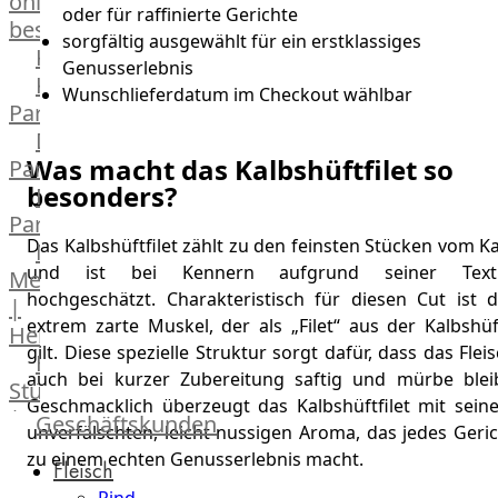
online
oder für raffinierte Gerichte
bestellen
sorgfältig ausgewählt für ein erstklassiges
Karriere
Genusserlebnis
Kochschul-
Wunschlieferdatum im Checkout wählbar
Partner
Depot-
Was macht das Kalbshüftfilet so
Partner
besonders?
Frischetheken-
Partner
Das Kalbshüftfilet zählt zu den feinsten Stücken vom K
Männer
und ist bei Kennern aufgrund seiner Text
Metzger
hochgeschätzt. Charakteristisch für diesen Cut ist d
|
extrem zarte Muskel, der als „Filet“ aus der Kalbshüf
Heinsberg
gilt. Diese spezielle Struktur sorgt dafür, dass das Flei
Feinkost
auch bei kurzer Zubereitung saftig und mürbe bleib
Stüttgen
Geschmacklich überzeugt das Kalbshüftfilet mit sein
|
Geschäftskunden
unverfälschten, leicht nussigen Aroma, das jedes Geri
Düsseldorf
zu einem echten Genusserlebnis macht.
Fleisch
The