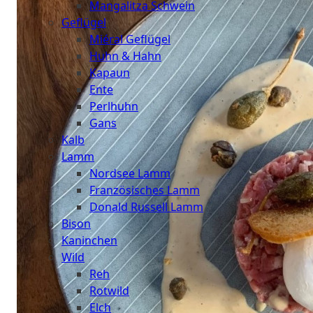
Mangalitza Schwein
Geflügel
Miéral Geflügel
Huhn & Hahn
Kapaun
Ente
Perlhuhn
Gans
Kalb
Lamm
Nordsee Lamm
Französisches Lamm
Donald Russell Lamm
Bison
Kaninchen
Wild
Reh
Rotwild
Elch