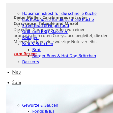
Schnelle
Küche
Hausmannskost für die schnelle Küche
Dieter Müller: Carabinieras mit roter
das Besondere für die schnelle Küche
Currysauce, Taboulé und Minzöl
Streetfood & Fingerfood
Die edlen Garnelen werden von einer
Grill- und BBQ-Klassiker
aromatischen roten Currysauce begleitet, die den
Beilagen
Meeresfrüchten eine würzige Note verleiht.
Brot & Brötchen
Brot
zum Rezept
Burger Buns & Hot Dog Brötchen
Desserts
Neu
Sale
&
dazu
Gewürze & Saucen
Fonds & Jus