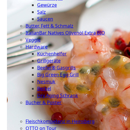
Gewürze
Salz
Saucen
Butter, Fett & Schmalz
ItalianBar Natives Olivenöl Extra BIO
Veggie
Hardware
Küchenhelfer
Grillgeräte
Beefer® Gasgrills
Big Green Egg Grill
Nesmuk
Berkel
Dry Aging Schrank
Bücher & Poster
Events
Fleischkompetenz in Heinsberg
OTTO on Tour