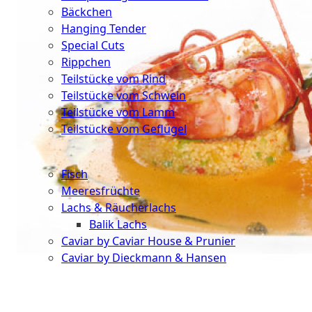
Bäckchen
Hanging Tender
Special Cuts
Rippchen
Teilstücke vom Rind
Teilstücke vom Schwein
Teilstücke vom Lamm
Teilstücke vom Geflügel
Seafood
Fisch
Meeresfrüchte
Lachs & Räucherlachs
Balik Lachs
Caviar by Caviar House & Prunier
Caviar by Dieckmann & Hansen
Probierpakete