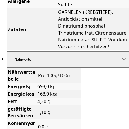
Allergene
Sulfite
GARNELEN (KREBSTIERE),
Antioxidationsmittel:
Dinatriumdiphosphat,
Zutaten
Trinatriumcitrat, Citronensäure,
NatriummetabiSULFIT. Vor dem
Verzehr durcherhitzen!
Nährwerte
Nährwertta
Pro 100g/100ml
belle
Energie kj
693,0 kj
Energie kcal
168,0 kcal
Fett
4,20 g
gesättigte
1,10 g
Fettsäuren
Kohlenhydr
0,0 g