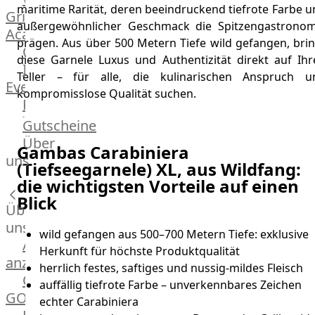
maritime Rarität, deren beeindruckend tiefrote Farbe 
Grill
außergewöhnlicher Geschmack die Spitzengastronom
Academy
prägen. Aus über 500 Metern Tiefe wild gefangen, brin
OTTO@Home
diese Garnele Luxus und Authentizität direkt auf Ihr
Individuelle
Teller – für alle, die kulinarischen Anspruch u
Events
kompromisslose Qualität suchen.
Partner
Kalender
Gutscheine
Gästehaus
Über
Gambas Carabiniera
Villa
uns
(Tiefseegarnele) XL, aus Wildfang:
Glanzstoff
die wichtigsten Vorteile auf einen
Blick
Über
uns
wild gefangen aus 500–700 Metern Tiefe: exklusive
Alle
Herkunft für höchste Produktqualität
anzeigen
herrlich festes, saftiges und nussig-mildes Fleisch
OTTO
auffällig tiefrote Farbe – unverkennbares Zeichen
GOURMET
echter Carabiniera