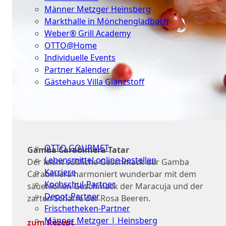
Männer Metzger Heinsberg
Markthalle in Mönchengladbach
Weber® Grill Academy
OTTO@Home
Individuelle Events
Partner Kalender
Gästehaus Villa Glanzstoff
Gutscheine
Über
uns
OTTO GOURMET
Gamba Carabiniera Tatar
Lebensmittel online bestellen
Der leicht süßliche Geschmack der Gamba
Karriere
Carabiniera harmoniert wunderbar mit dem
Kochschul-Partner
säuerlichen Geschmack der Maracuja und der
Depot-Partner
zarten Schärfe der Rosa Beeren.
Frischetheken-Partner
Männer Metzger | Heinsberg
zum Rezept