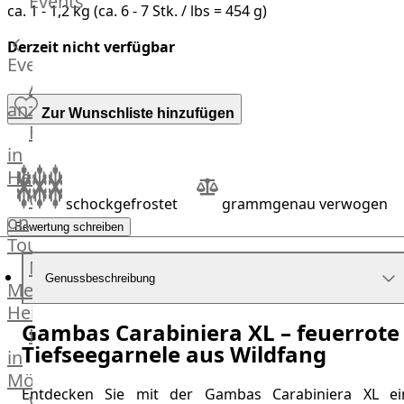
Events
ca. 1 - 1,2 kg (ca. 6 - 7 Stk. / lbs = 454 g)
Hardware
Küchenhelfer
Derzeit nicht verfügbar
Grillgeräte
Events
Beefer®
Alle
Gasgrills
anzeigen
Zur Wunschliste hinzufügen
Big
Fleischkompetenz
Green
in
Egg
Heinsberg
Grill
OTTO
schockgefrostet
grammgenau verwogen
Nesmuk
on
Bewertung schreiben
Berkel
Tour
Dry
Männer
Aging
Genussbeschreibung
Metzger
Schrank
Heinsberg
Bücher
Gambas Carabiniera XL – feuerrote
Markthalle
&
Tiefseegarnele aus Wildfang
in
Poster
Mönchengladbach
Entdecken Sie mit der Gambas Carabiniera XL ei
Weber®