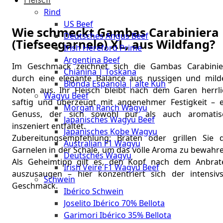
The
Rind
Meat
US Beef
Club
Wie schmeckt Gambas Carabiniera
Deutsches Angus Beef
|
(Tiefseegarnele) XL, aus Wildfang?
Irish Hereford Prime
Stuttgart
Argentina Beef
Im Geschmack zeichnet sich die Gambas Carabinie
Chianina | Toskana
durch eine elegante Balance aus nussigen und mild
Blonda Espanola | alte Kuh
Noten aus. Ihr Fleisch bleibt nach dem Garen herrli
Wagyu Beef
saftig und überzeugt mit angenehmer Festigkeit – e
Morgan Ranch Wagyu
Genuss, der sich sowohl pur als auch aromatis
Japanisches Wagyu Beef
inszeniert entfaltet.
Japanisches Kobe Wagyu
Zubereitungsempfehlung: Braten oder grillen Sie d
Australian F1 Wagyu
Garnelen in der Schale, um das volle Aroma zu bewahre
Deutsches Wagyu
Als Geheimtipp gilt es, den Kopf nach dem Anbrat
Irish Veire F1 Wagyu Beef
auszusaugen – hier konzentriert sich der intensivs
Schwein
Geschmack.
Ibérico Schwein
Joselito Ibérico 70% Bellota
Garimori Ibérico 35% Bellota