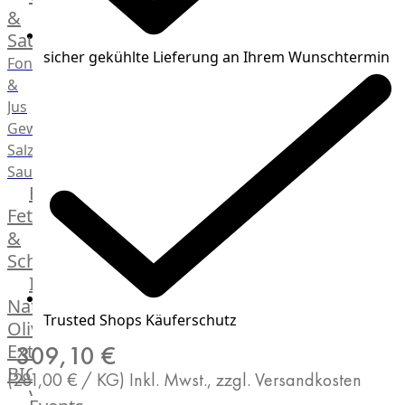
Desserts
&
Saucen
sicher gekühlte Lieferung an Ihrem Wunschtermin
Fonds
&
Jus
Gewürze
Salz
Saucen
Butter,
Fett
&
Schmalz
ItalianBar
Natives
Trusted Shops Käuferschutz
Olivenöl
Extra
309,10 €
BIO
(281,00 € / KG)
Inkl. Mwst., zzgl. Versandkosten
Veggie