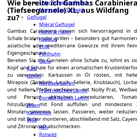
Wie bereite ich Gambas Carabinier
LiVar Schweinefleisch
(Tiefseegarnele) XL, aus Wildfang
Mangalitza Schwein
zu?
Geflügel
Miéral Geflügel
Gambas Carabiniera lassen sich hervorragend in d
Huhn & Hahn
Schale braten oder grillen – besonders gut harmonier
Kapaun
asiatische oder mediterrane Gewürze mit ihrem fein
Ente
Eigengeschmack.
Perlhuhn
Bereiten Sie die Garnelen ohne Schale zu, lohnt es si
Gans
Kopf und Schale für einen aromatischen Krustentierfo
Kalb
zu verwenden: Karkassen in Öl rösten, mit hell
Lamm
Mirepoix (Zwiebeln, Lauch, Sellerie, Knoblauch), Lorb
Nordsee Lamm
und hellem Pfeffer verfeinern, mit Noilly Prat, Weißw
Französisches Lamm
und Pernod ablöschen, einreduzieren, Tomat
Donald Russell Lamm
hinzufügen, mit Fond auffüllen und mindestens 
Bison
Minuten simmern lassen. Passieren, weiter reduzier
Kaninchen
und mit Butter montieren, abschließend mit Salz, Caye
Wild
und Zitronensaft abschmecken.
Reh
Rotwild