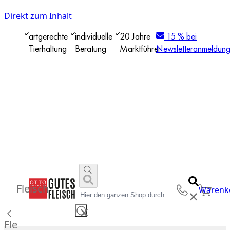
Direkt zum Inhalt
artgerechte
individuelle
20 Jahre
15 % bei
Tierhaltung
Beratung
Marktführer
Newsletteranmeldun
Fleisch
Warenk
✕
✕
Fleisch