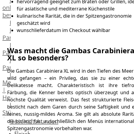
Lebensmittel
hervorragend geeignet zum Braten oder Grillen, ide
online
für asiatische und mediterrane Küchenstile
bestellen
kulinarische Rarität, die in der Spitzengastronomie
Karriere
geschätzt wird
Kochschul-
wunschlieferdatum im Checkout wählbar
Partner
Depot-
Was macht die Gambas Carabinier
Partner
XL so besonders?
Frischetheken-
Partner
Die Gambas Carabiniera XL wird in den Tiefen des Meer
Männer
wild gefangen – ein Privileg, das sie zu einer echt
Metzger
Delikatesse macht. Charakteristisch ist ihre tiefro
|
Färbung, die Kenner bereits optisch überzeugt und a
Heinsberg
höchste Qualität verweist. Das fest strukturierte Flei
Feinkost
besticht nach dem Garen durch seine Saftigkeit und e
Stüttgen
feines, nussig-mildes Aroma. Sie gilt als absolute Rarit
|
Geschäftskunden
die bislang fast ausschließlich den Menüs internationa
Düsseldorf
Spitzengastronomie vorbehalten war.
Fleisch