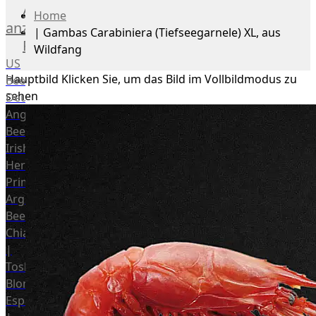
Alle
Home
anzeigen
|
Gambas Carabiniera (Tiefseegarnele) XL, aus
Rind
Wildfang
US
Hauptbild
Klicken Sie, um das Bild im Vollbildmodus zu
Beef
sehen
Deutsches
Angus
Beef
Irish
Hereford
Prime
Argentina
Beef
Chianina
|
Toskana
Blonda
Espanola