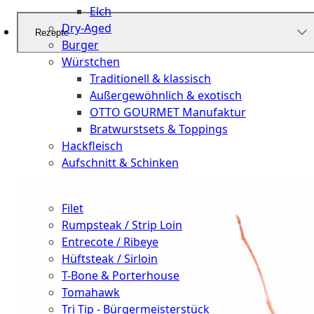
Elch
Dry-Aged
Rezepte
Burger
Würstchen
Traditionell & klassisch
Außergewöhnlich & exotisch
OTTO GOURMET Manufaktur
Bratwurstsets & Toppings
Hackfleisch
Aufschnitt & Schinken
Cuts
Filet
Rumpsteak / Strip Loin
Entrecote / Ribeye
Hüftsteak / Sirloin
T-Bone & Porterhouse
Tomahawk
Tri Tip - Bürgermeisterstück