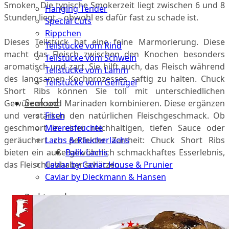
Smoken. Die typische Smokerzeit liegt zwischen 6 und 8
Hanging Tender
Stunden liegt – obwohl es dafür fast zu schade ist.
Special Cuts
Rippchen
Dieses Teilstück hat eine feine Marmorierung. Diese
Teilstücke vom Rind
macht das Fleisch zwischen den Knochen besonders
Teilstücke vom Schwein
aromatisch und zart. Sie hilft auch, das Fleisch während
Teilstücke vom Lamm
des langsamen Kochprozesses saftig zu halten. Chuck
Teilstücke vom Geflügel
Short Ribs können Sie toll mit unterschiedlichen
Seafood
Gewürzen und Marinaden kombinieren. Diese ergänzen
und verstärken den natürlichen Fleischgeschmack. Ob
Fisch
geschmort in einer reichhaltigen, tiefen Sauce oder
Meeresfrüchte
geräuchert zu perfekter Zartheit: Chuck Short Ribs
Lachs & Räucherlachs
bieten ein außergewöhnlich schmackhaftes Esserlebnis,
Balik Lachs
das Fleischliebhaber schätzen.
Caviar by Caviar House & Prunier
Caviar by Dieckmann & Hansen
Probierpakete
Schnelle