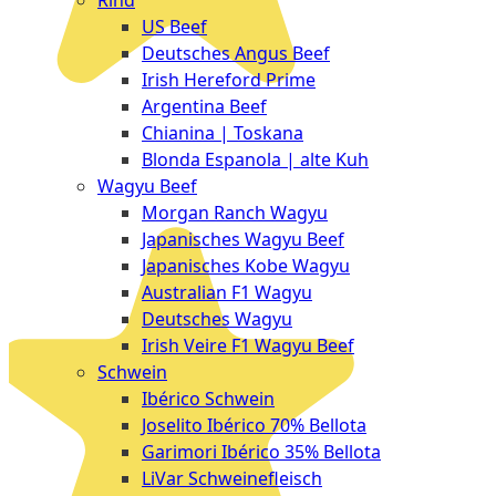
Rind
Meat
US Beef
Club
Deutsches Angus Beef
|
Irish Hereford Prime
Stuttgart
Argentina Beef
Chianina | Toskana
Blonda Espanola | alte Kuh
Wagyu Beef
Morgan Ranch Wagyu
Japanisches Wagyu Beef
Japanisches Kobe Wagyu
Australian F1 Wagyu
Deutsches Wagyu
Irish Veire F1 Wagyu Beef
Schwein
Ibérico Schwein
Joselito Ibérico 70% Bellota
Garimori Ibérico 35% Bellota
LiVar Schweinefleisch