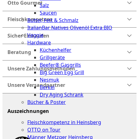
Otto Gourmet
Salz
Saucen
Fleischkompetenz
Butter, Fett & Schmalz
ItalianBar Natives Olivenöl Extra BIO
Veggie
Sicher Einkaufen
Hardware
Küchenhelfer
Beratung
Grillgeräte
Beefer® Gasgrills
Unsere Zahlungsmethoden
Big Green Egg Grill
Nesmuk
Unsere Versandpartner
Berkel
Dry Aging Schrank
Bücher & Poster
Auszeichnungen
Events
Fleischkompetenz in Heinsberg
OTTO on Tour
Männer Metzger Heinsberg