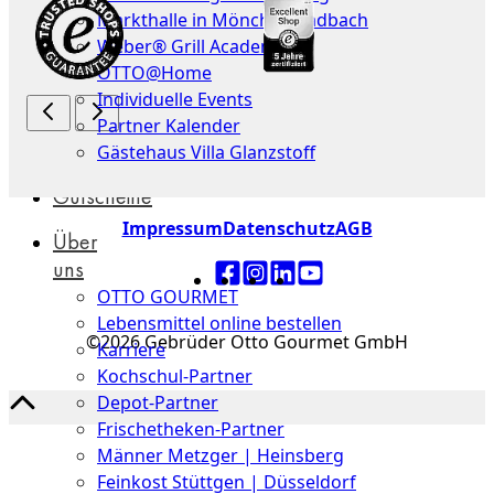
Markthalle in Mönchengladbach
Weber® Grill Academy
OTTO@Home
Individuelle Events
Partner Kalender
Gästehaus Villa Glanzstoff
Gutscheine
Impressum
Datenschutz
AGB
Über
uns
OTTO GOURMET
Lebensmittel online bestellen
©2026 Gebrüder Otto Gourmet GmbH
Karriere
Kochschul-Partner
Depot-Partner
Frischetheken-Partner
Männer Metzger | Heinsberg
Feinkost Stüttgen | Düsseldorf