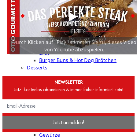
Küche
Hausmannskost für die schnelle Küche
das Besondere für die schnelle Küche
Streetfood & Fingerfood
Grill- und BBQ-Klassiker
Beilagen
Durch Klicken auf "Play" stimmen Sie zu, dieses Video
Brot & Brötchen
von YouTube abzuspielen.
Brot
Burger Buns & Hot Dog Brötchen
Desserts
Neu
NEWSLETTER
Jetzt kostenlos abonnieren & immer früher informiert sein!
Sale
&
dazu
Gewürze & Saucen
Jetzt anmelden!
Fonds & Jus
Gewürze