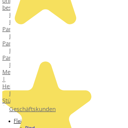
online
bestellen
Karriere
Kochschul-
Partner
Depot-
Partner
Frischetheken-
Partner
Männer
Metzger
|
Heinsberg
Feinkost
Stüttgen
|
Geschäftskunden
Düsseldorf
Fleisch
The