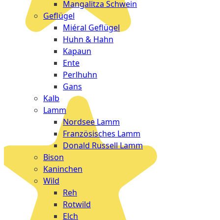
Mangalitza Schwein
Geflügel
Miéral Geflügel
Huhn & Hahn
Kapaun
Ente
Perlhuhn
Gans
Kalb
Lamm
Nordsee Lamm
Französisches Lamm
Donald Russell Lamm
Bison
Kaninchen
Wild
Reh
Rotwild
Elch