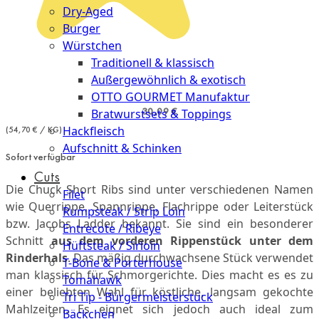
Dry-Aged
Burger
Würstchen
Traditionell & klassisch
Außergewöhnlich & exotisch
OTTO GOURMET Manufaktur
30,09 €
Bratwurstsets & Toppings
Hackfleisch
(54,70 € / KG)
Aufschnitt & Schinken
Sofort verfügbar
Cuts
Die Chuck Short Ribs sind unter verschiedenen Namen
Filet
wie Querrippe, Spannrippe, Flachrippe oder Leiterstück
Rumpsteak / Strip Loin
bzw. Jacobs Ladder bekannt. Sie sind ein besonderer
Entrecote / Ribeye
Schnitt
aus dem vorderen Rippenstück unter dem
Hüftsteak / Sirloin
Rinderhals
. Das mäßig durchwachsene Stück verwendet
T-Bone & Porterhouse
man klassisch für Schmorgerichte. Dies macht es es zu
Tomahawk
einer beliebten Wahl für köstliche, langsam gekochte
Tri Tip - Bürgermeisterstück
Mahlzeiten. Es eignet sich jedoch auch ideal zum
Bäckchen