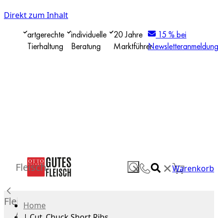
Direkt zum Inhalt
artgerechte
individuelle
20 Jahre
15 % bei
Tierhaltung
Beratung
Marktführer
Newsletteranmeldun
✕
Fleisch
✕
Warenkorb
Fleisch
Home
Alle
|
Cut_Chuck Short Ribs