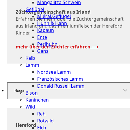
Mangalitza Schwein
Geflügel
Züchtergemeinschaft aus Irland
Miéral Geflügel
Erfahren Sie mehr über die Züchtergemeinschaft
Huhn & Hahn
aus Irland und das Premiumfleisch der Hereford
Kapaun
Rinder.
Ente
Perlhuhn
mehr über den Züchter erfahren ⟶
Gans
Kalb
Lamm
Nordsee Lamm
Französisches Lamm
Donald Russell Lamm
Rasse
Bison
Kaninchen
Wild
Reh
Rotwild
Hereford
Elch