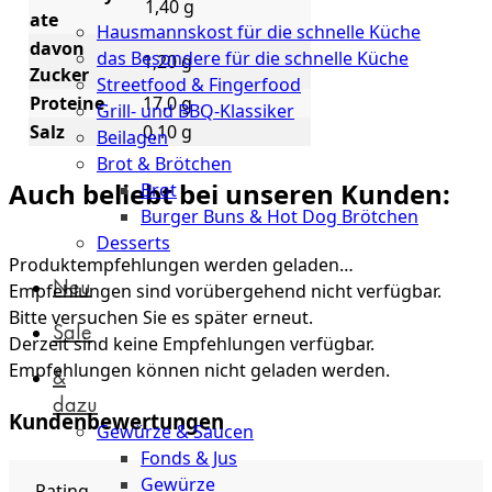
Küche
1,40 g
ate
Hausmannskost für die schnelle Küche
davon
das Besondere für die schnelle Küche
1,20 g
Zucker
Streetfood & Fingerfood
Proteine
17,0 g
Grill- und BBQ-Klassiker
Salz
0,10 g
Beilagen
Brot & Brötchen
Auch beliebt bei unseren Kunden:
Brot
Burger Buns & Hot Dog Brötchen
Desserts
Produktempfehlungen werden geladen…
Neu
Empfehlungen sind vorübergehend nicht verfügbar.
Bitte versuchen Sie es später erneut.
Sale
Derzeit sind keine Empfehlungen verfügbar.
Empfehlungen können nicht geladen werden.
&
dazu
Kundenbewertungen
Gewürze & Saucen
Fonds & Jus
Gewürze
Rating