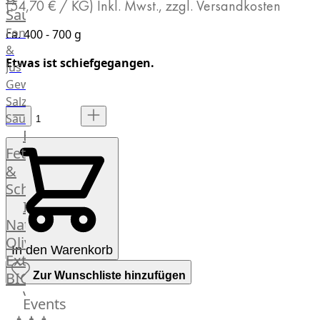
(54,70 € / KG)
Inkl. Mwst., zzgl. Versandkosten
Saucen
Fonds
ca. 400 - 700 g
&
Etwas ist schiefgegangen.
Jus
Gewürze
Salz
Saucen
Butter,
Fett
&
Schmalz
ItalianBar
Natives
Olivenöl
In den Warenkorb
Extra
BIO
Zur Wunschliste hinzufügen
Veggie
Events
Hardware