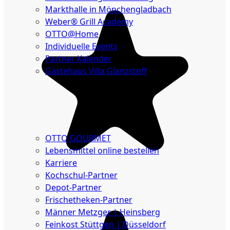
Markthalle in Mönchengladbach
Weber® Grill Academy
OTTO@Home
Individuelle Events
Partner Kalender
Gästehaus Villa Glanzstoff
Gutscheine
Über
uns
OTTO GOURMET
Lebensmittel online bestellen
Karriere
Kochschul-Partner
Depot-Partner
Frischetheken-Partner
Männer Metzger | Heinsberg
Feinkost Stüttgen | Düsseldorf