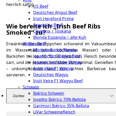
Rind
Meat
herrlich saftig.
US Beef
Club
Deutsches Angus Beef
|
Irish Hereford Prime
Stuttgart
Wie bereite ich „Irish Beef Ribs
Argentina Beef
Smoked“ zu?
Chianina | Toskana
Blonda Espanola | alte Kuh
Wagyu Beef
Erwärmen Sie die Rippchen schonend im Vakuumbeut
Morgan Ranch Wagyu
im Wasserbad (ohne kochendes Wasser) oder 
Japanisches Wagyu Beef
Backofen bei ca. 60 °C. So bleibt das Fleisch besonde
Japanisches Kobe Wagyu
zart, und die Aromen entfalten sich optimal. Genießen 
Australian F1 Wagyu
– unkomplizierter lässt sich echtes Barbecue ka
Deutsches Wagyu
servieren.
Irish Veire F1 Wagyu Beef
Schwein
Ibérico Schwein
Züchter
Joselito Ibérico 70% Bellota
Garimori Ibérico 35% Bellota
LiVar Schweinefleisch