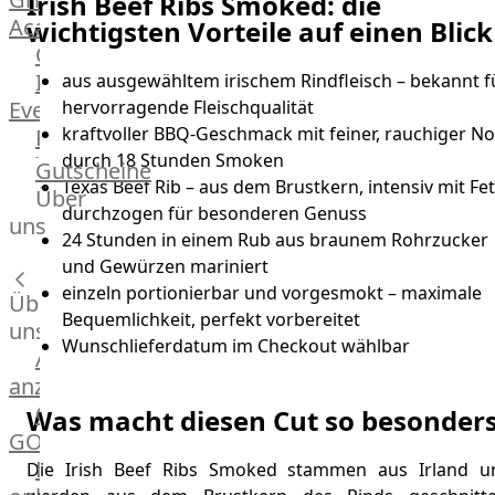
Irish Beef Ribs Smoked: die
Academy
wichtigsten Vorteile auf einen Blick
OTTO@Home
Individuelle
aus ausgewähltem irischem Rindfleisch – bekannt f
Events
hervorragende Fleischqualität
kraftvoller BBQ-Geschmack mit feiner, rauchiger No
Partner
durch 18 Stunden Smoken
Kalender
Gutscheine
Texas Beef Rib – aus dem Brustkern, intensiv mit Fet
Gästehaus
Über
durchzogen für besonderen Genuss
Villa
uns
24 Stunden in einem Rub aus braunem Rohrzucker
Glanzstoff
und Gewürzen mariniert
einzeln portionierbar und vorgesmokt – maximale
Über
Bequemlichkeit, perfekt vorbereitet
uns
Wunschlieferdatum im Checkout wählbar
Alle
anzeigen
OTTO
Was macht diesen Cut so besonder
GOURMET
Lebensmittel
Die Irish Beef Ribs Smoked stammen aus Irland u