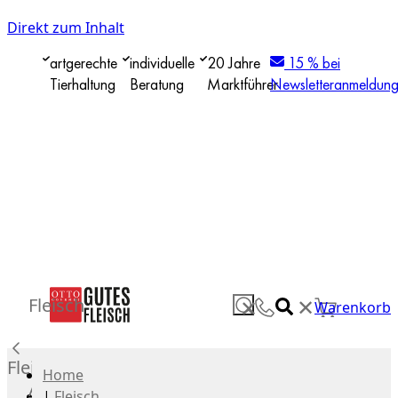
Direkt zum Inhalt
artgerechte
individuelle
20 Jahre
15 % bei
Tierhaltung
Beratung
Marktführer
Newsletteranmeldun
✕
Fleisch
✕
Warenkorb
Fleisch
Home
Alle
|
Fleisch