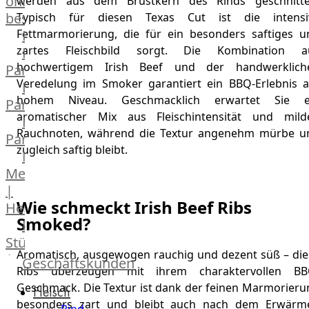
online
werden aus dem Brustkern des Rinds geschnitte
bestellen
Typisch für diesen Texas Cut ist die intensi
Fettmarmorierung, die für ein besonders saftiges u
Karriere
zartes Fleischbild sorgt. Die Kombination a
Kochschul-
hochwertigem Irish Beef und der handwerklich
Partner
Veredelung im Smoker garantiert ein BBQ-Erlebnis a
Depot-
hohem Niveau. Geschmacklich erwartet Sie e
Partner
aromatischer Mix aus Fleischintensität und mild
Frischetheken-
Rauchnoten, während die Textur angenehm mürbe u
Partner
zugleich saftig bleibt.
Männer
Metzger
|
Wie schmeckt Irish Beef Ribs
Heinsberg
Smoked?
Feinkost
Stüttgen
Aromatisch, ausgewogen rauchig und dezent süß – die
|
Geschäftskunden
Ribs überzeugen mit ihrem charaktervollen BB
Düsseldorf
Geschmack. Die Textur ist dank der feinen Marmorieru
Fleisch
The
besonders zart und bleibt auch nach dem Erwärm