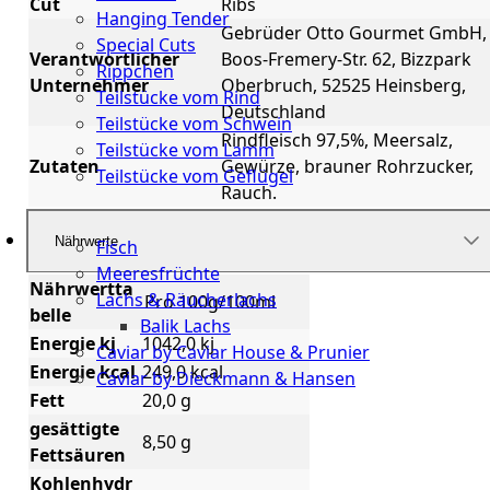
Cut
Ribs
Hanging Tender
Gebrüder Otto Gourmet GmbH,
Special Cuts
Verantwortlicher
Boos-Fremery-Str. 62, Bizzpark
Rippchen
Unternehmer
Oberbruch, 52525 Heinsberg,
Teilstücke vom Rind
Deutschland
Teilstücke vom Schwein
Rindfleisch 97,5%, Meersalz,
Teilstücke vom Lamm
Zutaten
Gewürze, brauner Rohrzucker,
Teilstücke vom Geflügel
Rauch.
Seafood
Nährwerte
Fisch
Meeresfrüchte
Nährwertta
Lachs & Räucherlachs
Pro 100g/100ml
belle
Balik Lachs
Energie kj
1042,0 kj
Caviar by Caviar House & Prunier
Energie kcal
249,0 kcal
Caviar by Dieckmann & Hansen
Fett
20,0 g
Probierpakete
gesättigte
8,50 g
Fettsäuren
Schnelle
Kohlenhydr