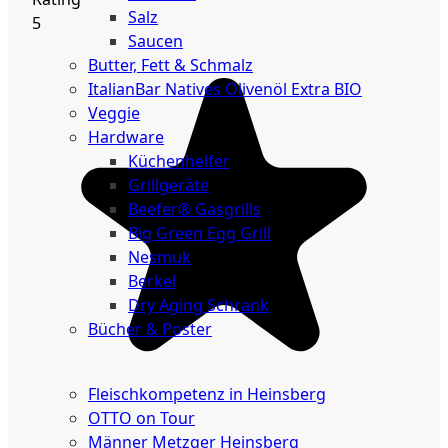
Salz
5
Saucen
Butter, Fett & Schmalz
ItalianBar Natives Olivenöl Extra BIO
Veggie
Hardware
Küchenhelfer
Grillgeräte
Beefer® Gasgrills
Big Green Egg Grill
Nesmuk
Berkel
Dry Aging Schrank
Bücher & Poster
Events
Fleischkompetenz in Heinsberg
OTTO on Tour
Männer Metzger Heinsberg