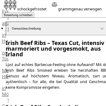
Küchenhelfer
schockgefrostet
grammgenau verwogen
Grillgeräte
Events
Beefer®
Bewertung schreiben
Alle
Gasgrills
anzeigen
Big
Fleischkompetenz
Genussbeschreibung
Green
in
Egg
Heinsberg
Irish Beef Ribs – Texas Cut, intensiv
Grill
OTTO
marmoriert und vorgesmokt, aus
Nesmuk
on
Irland
Berkel
Tour
Dry
Männer
Lust auf echtes Barbecue-Feeling ohne Aufwand? Mit d
Aging
Metzger
Irish Beef Ribs Smoked erleben Sie herzhaften BB
Schrank
Heinsberg
Genuss auf höchstem Niveau. Aromatisch, zart u
Bücher
Markthalle
authentisch – für alle, die bei Qualität und Geschma
&
keine Kompromisse eingehen.
in
Poster
Mönchengladbach
Weber®
Grill