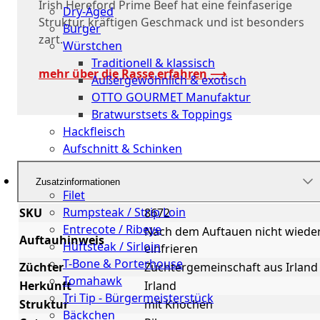
Irish Hereford Prime Beef hat eine feinfaserige
Dry-Aged
Struktur, kräftigen Geschmack und ist besonders
Burger
zart.
Würstchen
Traditionell & klassisch
mehr über die Rasse erfahren ⟶
Außergewöhnlich & exotisch
OTTO GOURMET Manufaktur
Bratwurstsets & Toppings
Hackfleisch
Aufschnitt & Schinken
Cuts
Zusatzinformationen
Filet
Rumpsteak / Strip Loin
SKU
8672
Entrecote / Ribeye
Nach dem Auftauen nicht wiede
Auftauhinweis
Hüftsteak / Sirloin
einfrieren
T-Bone & Porterhouse
Züchter
Züchtergemeinschaft aus Irland
Tomahawk
Herkunft
Irland
Tri Tip - Bürgermeisterstück
Struktur
mit Knochen
Bäckchen