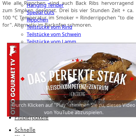
Wie alle Rippchen, sind auch Back Ribs hervorragend
Hanging Tender
zum Smoken geeignet. Drei bis vier Stunden Zeit + ca.
Special Cuts
100 °C Temperatur im Smoker = Rinderrippchen "to die
Rippchen
for". Alternativ im Backofen schmoren.
Teilstücke vom Rind
Teilstücke vom Schwein
Teilstücke vom Lamm
Teilstücke vom Geflügel
Seafood
Fisch
Meeresfrüchte
Lachs & Räucherlachs
Balik Lachs
Caviar by Caviar House & Prunier
Durch Klicken auf "Play" stimmen Sie zu, dieses Video
Caviar by Dieckmann & Hansen
von YouTube abzuspielen.
Probierpakete
Schnelle