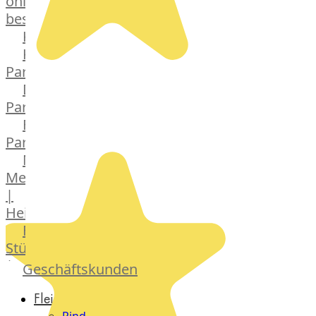
online
bestellen
Karriere
Kochschul-
Partner
Depot-
Partner
Frischetheken-
Partner
Männer
Metzger
|
Heinsberg
Feinkost
Stüttgen
|
Geschäftskunden
Düsseldorf
Fleisch
The