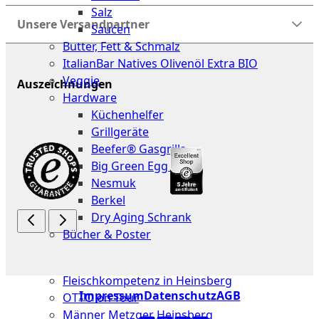
Salz
Unsere Versandpartner
Saucen
Butter, Fett & Schmalz
ItalianBar Natives Olivenöl Extra BIO
Veggie
Auszeichnungen
Hardware
Küchenhelfer
Grillgeräte
Beefer® Gasgrills
Big Green Egg Grill
Nesmuk
Berkel
Dry Aging Schrank
Bücher & Poster
Events
Fleischkompetenz in Heinsberg
Impressum
Datenschutz
AGB
OTTO on Tour
Männer Metzger Heinsberg