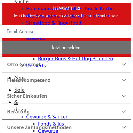
Küche
Hausmannskost für die schnelle Küche
NEWSLETTER
Jetzt kostenlos abonnieren & immer früher informiert sein!
das Besondere für die schnelle Küche
Streetfood & Fingerfood
Grill- und BBQ-Klassiker
Beilagen
Brot & Brötchen
Jetzt anmelden!
Brot
Burger Buns & Hot Dog Brötchen
Otto Gourmet
Desserts
Neu
Fleischkompetenz
Sale
Sicher Einkaufen
&
dazu
Beratung
Gewürze & Saucen
Fonds & Jus
Unsere Zahlungsmethoden
Gewürze