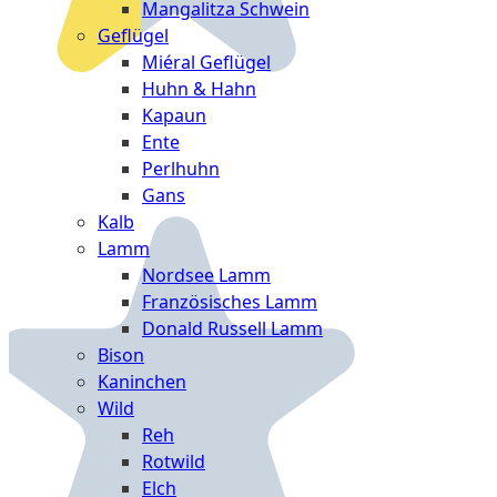
Mangalitza Schwein
Geflügel
Miéral Geflügel
Huhn & Hahn
Kapaun
Ente
Perlhuhn
Gans
Kalb
Lamm
Nordsee Lamm
Französisches Lamm
Donald Russell Lamm
Bison
Kaninchen
Wild
Reh
Rotwild
Elch