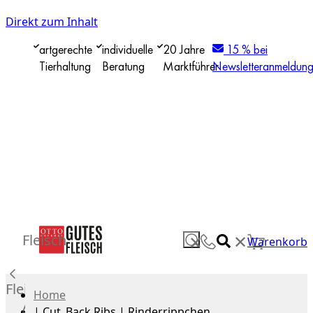
Direkt zum Inhalt
artgerechte
individuelle
20 Jahre
15 % bei
Tierhaltung
Beratung
Marktführer
Newsletteranmeldun
✕
Fleisch
✕
Warenkorb
Fleisch
Home
Alle
|
Cut_Back Ribs | Rinderrippchen