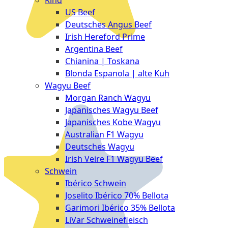
Rind
Meat
US Beef
Club
Deutsches Angus Beef
|
Irish Hereford Prime
Stuttgart
Argentina Beef
Chianina | Toskana
Blonda Espanola | alte Kuh
Wagyu Beef
Morgan Ranch Wagyu
Japanisches Wagyu Beef
Japanisches Kobe Wagyu
Australian F1 Wagyu
Deutsches Wagyu
Irish Veire F1 Wagyu Beef
Schwein
Ibérico Schwein
Joselito Ibérico 70% Bellota
Garimori Ibérico 35% Bellota
LiVar Schweinefleisch