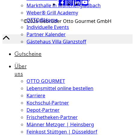
Markthalle in Mönchengladbach
Weber® Grill Academy
OTTO@Home
©2026 Gebrüder Otto Gourmet GmbH
Individuelle Events
Partner Kalender
Gästehaus Villa Glanzstoff
Gutscheine
Über
uns
OTTO GOURMET
Lebensmittel online bestellen
Karriere
Kochschul-Partner
Depot-Partner
Frischetheken-Partner
Männer Metzger | Heinsberg
Feinkost Stüttgen | Düsseldorf