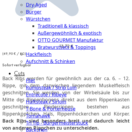
Dry-Aged
Burger
Würstchen
Traditionell & klassisch
Außergewöhnlich & exotisch
OTTO GOURMET Manufaktur
13,72 €
Bratwurstsets & Toppings
Hackfleisch
(49,90 € / KG)
Aufschnitt & Schinken
Sofort verfügbar
Cuts
Back Ribs werden für gewöhnlich aus der ca. 6. – 12.
Filet
Rippe, mit dem dazwischen liegendem Muskelfleisch
Rumpsteak / Strip Loin
geschnitten. Sie werden von der Wirbelsäule bis zur
Entrecote / Ribeye
Mitte des Rippenbogens direkt aus dem Rippenkasten
Hüftsteak / Sirloin
geschnitten. Rinderrippen bestehen aus
T-Bone & Porterhouse
Rippenköpfchen, Hals, Rippenhöckerchen und Körper.
Tomahawk
Back Ribs sind besonders breit und dadurch leicht
Tri Tip - Bürgermeisterstück
von anderen Rippchen zu unterscheiden.
Bäckchen