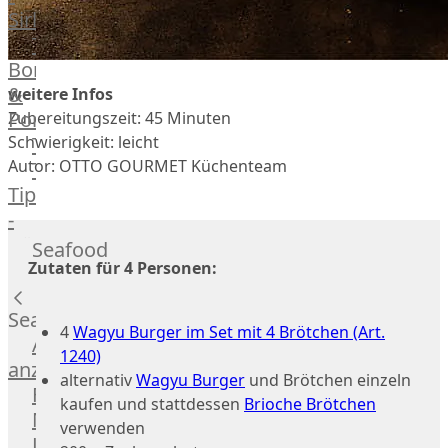
Veire
Sirloin
F1
T-
Wagyu
Bone
Beef
&
weitere Infos
Schwein
Porterhouse
Zubereitungszeit: 45 Minuten
Ibérico
Schwierigkeit: leicht
Tomahawk
Schwein
Autor: OTTO GOURMET Küchenteam
Tri
Joselito
Tip
Ibérico
-
70%
Bürgermeisterstück
Seafood
Bellota
Bäckchen
Zutaten für 4 Personen:
Garimori
Hanging
Ibérico
Tender
Seafood
35%
4
Wagyu Burger im Set mit 4 Brötchen (Art.
Special
Alle
Bellota
1240)
Cuts
anzeigen
LiVar
alternativ
Wagyu Burger
und Brötchen einzeln
Rippchen
Fisch
Schweinefleisch
kaufen und stattdessen
Brioche Brötchen
Teilstücke
Meeresfrüchte
Mangalitza
verwenden
vom
Lachs
Schwein