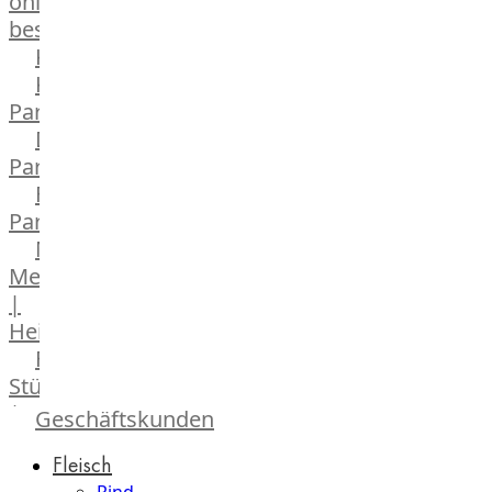
online
bestellen
Karriere
Kochschul-
Partner
Depot-
Partner
Frischetheken-
Partner
Männer
Metzger
|
Heinsberg
Feinkost
Stüttgen
|
Geschäftskunden
Düsseldorf
Fleisch
The