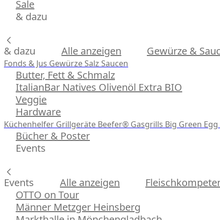
Sale
& dazu
& dazu
Alle anzeigen
Gewürze & Sau
Fonds & Jus
Gewürze
Salz
Saucen
Butter, Fett & Schmalz
ItalianBar Natives Olivenöl Extra BIO
Veggie
Hardware
Küchenhelfer
Grillgeräte
Beefer® Gasgrills
Big Green Egg 
Bücher & Poster
Events
Events
Alle anzeigen
Fleischkompeten
OTTO on Tour
Männer Metzger Heinsberg
Markthalle in Mönchengladbach