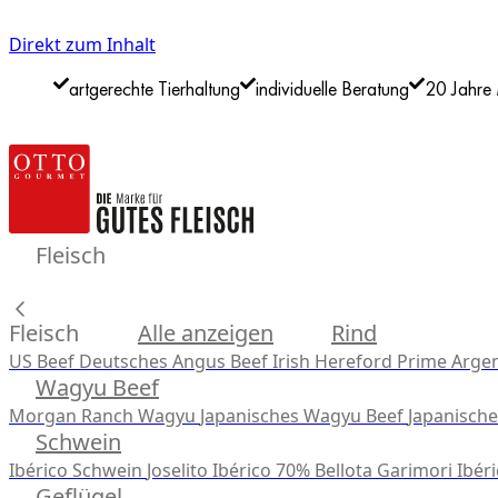
Direkt zum Inhalt
artgerechte Tierhaltung
individuelle Beratung
20 Jahre 
Fleisch
Fleisch
Alle anzeigen
Rind
US Beef
Deutsches Angus Beef
Irish Hereford Prime
Argen
Wagyu Beef
Morgan Ranch Wagyu
Japanisches Wagyu Beef
Japanisch
Schwein
Ibérico Schwein
Joselito Ibérico 70% Bellota
Garimori Ibéri
Geflügel