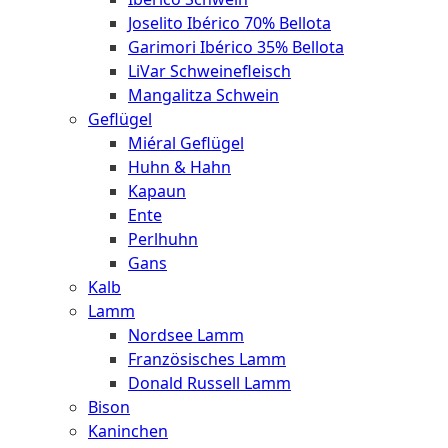
Joselito Ibérico 70% Bellota
Garimori Ibérico 35% Bellota
LiVar Schweinefleisch
Mangalitza Schwein
Geflügel
Miéral Geflügel
Huhn & Hahn
Kapaun
Ente
Perlhuhn
Gans
Kalb
Lamm
Nordsee Lamm
Französisches Lamm
Donald Russell Lamm
Bison
Kaninchen