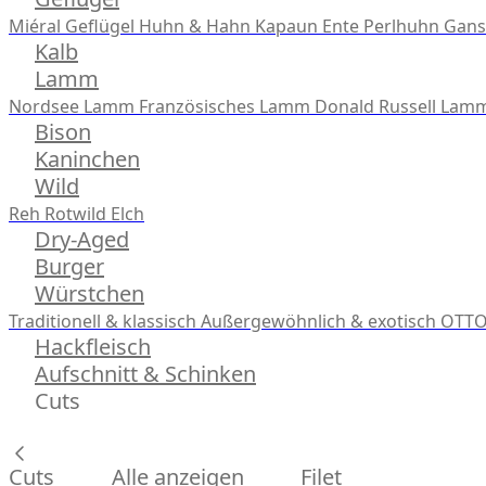
Miéral Geflügel
Huhn & Hahn
Kapaun
Ente
Perlhuhn
Gans
Kalb
Lamm
Nordsee Lamm
Französisches Lamm
Donald Russell Lam
Bison
Kaninchen
Wild
Reh
Rotwild
Elch
Dry-Aged
Burger
Würstchen
Traditionell & klassisch
Außergewöhnlich & exotisch
OTTO
Hackfleisch
Aufschnitt & Schinken
Cuts
Cuts
Alle anzeigen
Filet