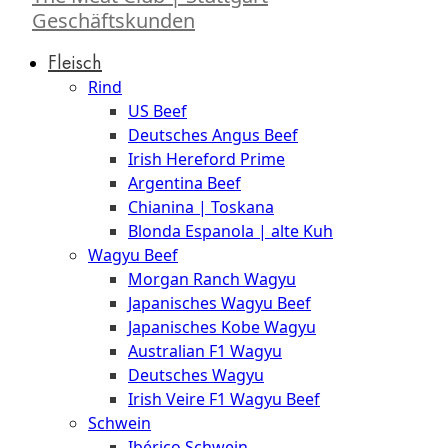
Geschäftskunden
Fleisch
Rind
US Beef
Deutsches Angus Beef
Irish Hereford Prime
Argentina Beef
Chianina | Toskana
Blonda Espanola | alte Kuh
Wagyu Beef
Morgan Ranch Wagyu
Japanisches Wagyu Beef
Japanisches Kobe Wagyu
Australian F1 Wagyu
Deutsches Wagyu
Irish Veire F1 Wagyu Beef
Schwein
Ibérico Schwein