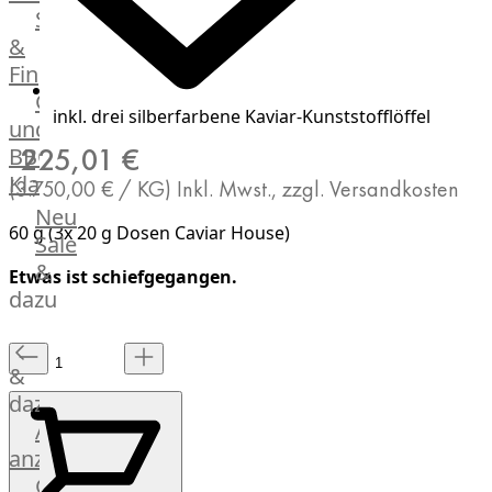
Streetfood
GOURMET
&
Manufaktur
Fingerfood
Bratwurstsets
Grill-
&
inkl. drei silberfarbene Kaviar-Kunststofflöffel
und
Toppings
225,01 €
BBQ-
Hackfleisch
Klassiker
Aufschnitt
(3.750,00 € / KG)
Inkl. Mwst., zzgl. Versandkosten
&
Beilagen
Neu
60 g (3x 20 g Dosen Caviar House)
Schinken
Brot
Sale
&
&
Etwas ist schiefgegangen.
Brötchen
dazu
Brot
Burger
&
Buns
&
dazu
Hot
Alle
Dog
anzeigen
Brötchen
Gewürze