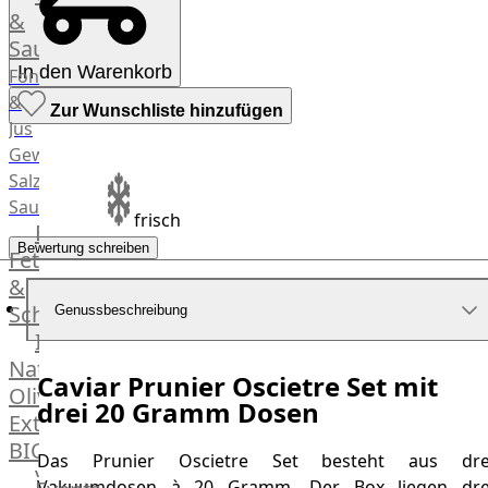
Desserts
&
Saucen
In den Warenkorb
Fonds
&
Zur Wunschliste hinzufügen
Jus
Gewürze
Salz
Saucen
frisch
Butter,
Bewertung schreiben
Fett
&
Schmalz
Genussbeschreibung
ItalianBar
Natives
Caviar Prunier Oscietre Set mit
Olivenöl
drei 20 Gramm Dosen
Extra
BIO
Das Prunier Oscietre Set besteht aus dre
Veggie
Vakuumdosen à 20 Gramm. Der Box liegen dre