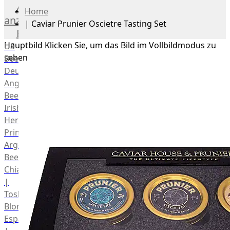
Alle
Home
anzeigen
|
Caviar Prunier Oscietre Tasting Set
Rind
Hauptbild
Klicken Sie, um das Bild im Vollbildmodus zu
US
sehen
Beef
Deutsches
Angus
Beef
Irish
Hereford
Prime
Argentina
Beef
Chianina
|
Toskana
Blonda
Espanola