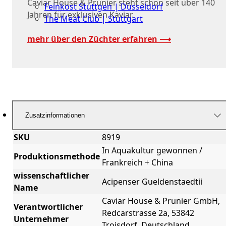
Caviar House & Prunier steht schon seit über 140
Feinkost Stüttgen | Düsseldorf
Jahren für exklusiven Kaviar.
The Meat Club | Stuttgart
Geschäftskunden
mehr über den Züchter erfahren ⟶
Zusatzinformationen
SKU
8919
In Aquakultur gewonnen /
Produktionsmethode
Frankreich + China
wissenschaftlicher
Acipenser Gueldenstaedtii
Name
Caviar House & Prunier GmbH,
Verantwortlicher
Redcarstrasse 2a, 53842
Unternehmer
Troisdorf, Deutschland