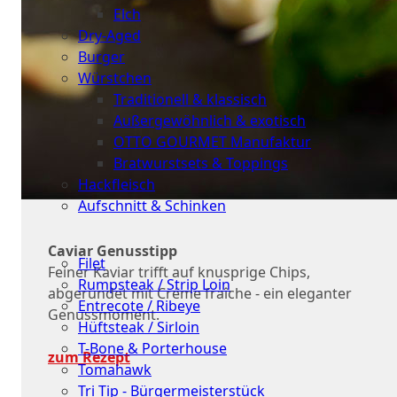
Elch
Dry-Aged
Burger
Würstchen
Traditionell & klassisch
Außergewöhnlich & exotisch
OTTO GOURMET Manufaktur
Bratwurstsets & Toppings
Hackfleisch
Aufschnitt & Schinken
Cuts
Caviar Genusstipp
Filet
Feiner Kaviar trifft auf knusprige Chips,
Rumpsteak / Strip Loin
abgerundet mit Créme fraîche - ein eleganter
Entrecote / Ribeye
Genussmoment.
Hüftsteak / Sirloin
T-Bone & Porterhouse
zum Rezept
Tomahawk
Tri Tip - Bürgermeisterstück