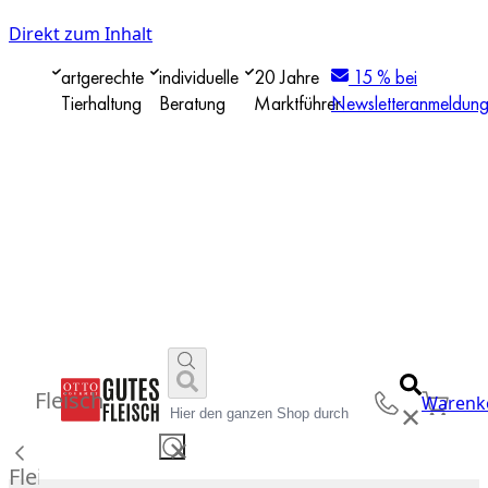
Direkt zum Inhalt
artgerechte
individuelle
20 Jahre
15 % bei
Tierhaltung
Beratung
Marktführer
Newsletteranmeldun
Fleisch
Warenk
✕
✕
Fleisch