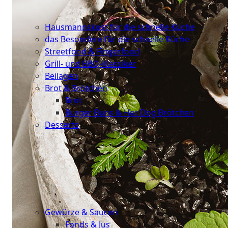
Schnelle
Küche
Hausmannskost für die schnelle Küche
das Besondere für die schnelle Küche
Streetfood & Fingerfood
Grill- und BBQ-Klassiker
Beilagen
Brot & Brötchen
Brot
Burger Buns & Hot Dog Brötchen
Desserts
Neu
Sale
&
dazu
Gewürze & Saucen
Fonds & Jus