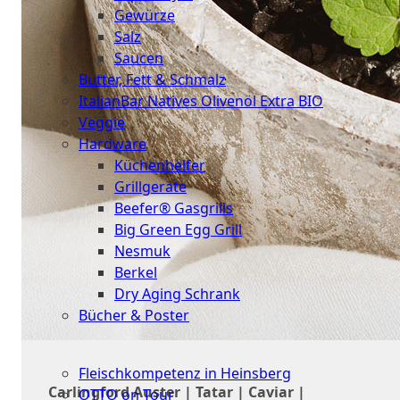
Gewürze
Salz
Saucen
Butter, Fett & Schmalz
ItalianBar Natives Olivenöl Extra BIO
Veggie
Hardware
Küchenhelfer
Grillgeräte
Beefer® Gasgrills
Big Green Egg Grill
Nesmuk
Berkel
Dry Aging Schrank
Bücher & Poster
Events
Fleischkompetenz in Heinsberg
Carlingford Auster | Tatar | Caviar |
OTTO on Tour