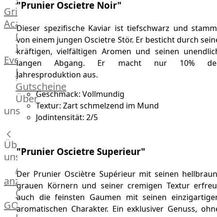
"Prunier Oscietre Noir"
Grill
Academy
Dieser spezifische Kaviar ist tiefschwarz und stamm
OTTO@Home
von einem jungen Oscietre Stör. Er besticht durch sein
Individuelle
kräftigen, vielfältigen Aromen und seinen unendlic
Events
langen Abgang. Er macht nur 10% de
Partner
Jahresproduktion aus.
Kalender
Gutscheine
Geschmack: Vollmundig
Gästehaus
Über
Textur: Zart schmelzend im Mund
Villa
uns
Jodintensität: 2/5
Glanzstoff
Über
"Prunier Oscietre Superieur"
uns
Alle
Der Prunier Osciètre Supérieur mit seinen hellbraun
anzeigen
grauen Körnern und seiner cremigen Textur erfreu
OTTO
auch die feinsten Gaumen mit seinen einzigartige
GOURMET
aromatischen Charakter. Ein exklusiver Genuss, ohn