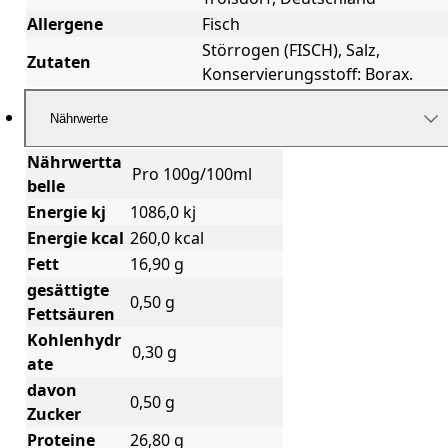
Allergene
Fisch
Störrogen (FISCH), Salz,
Zutaten
Konservierungsstoff: Borax.
Nährwerte
Nährwertta
Pro 100g/100ml
belle
Energie kj
1086,0 kj
Energie kcal
260,0 kcal
Fett
16,90 g
gesättigte
0,50 g
Fettsäuren
Kohlenhydr
0,30 g
ate
davon
0,50 g
Zucker
Proteine
26,80 g