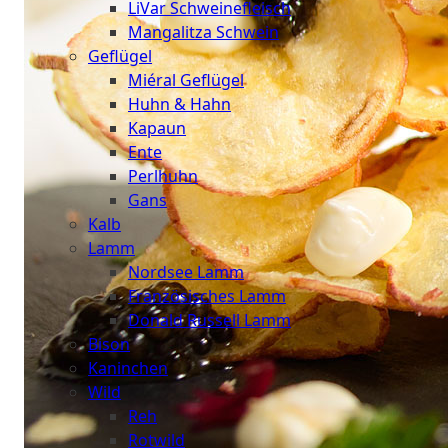
LiVar Schweinefleisch
Mangalitza Schwein
Geflügel
Miéral Geflügel
Huhn & Hahn
Kapaun
Ente
Perlhuhn
Gans
Kalb
Lamm
Nordsee Lamm
Französisches Lamm
Donald Russell Lamm
Bison
Kaninchen
Wild
Reh
Rotwild