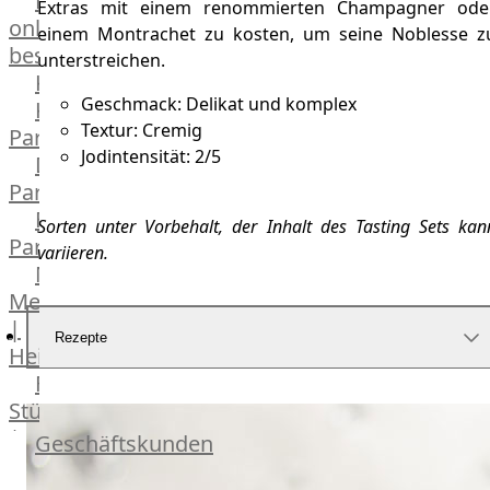
Lebensmittel
Extras mit einem renommierten Champagner ode
online
einem Montrachet zu kosten, um seine Noblesse z
bestellen
unterstreichen.
Karriere
Geschmack: Delikat und komplex
Kochschul-
Textur: Cremig
Partner
Jodintensität: 2/5
Depot-
Partner
Frischetheken-
Sorten unter Vorbehalt, der Inhalt des Tasting Sets kan
Partner
variieren.
Männer
Metzger
|
Rezepte
Heinsberg
Feinkost
Stüttgen
|
Geschäftskunden
Düsseldorf
Fleisch