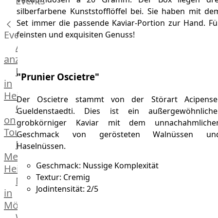
Events
Hardware
silberfarbene Kunststofflöffel bei. Sie haben mit de
Küchenhelfer
Set immer die passende Kaviar-Portion zur Hand. Fü
Grillgeräte
Events
feinsten und exquisiten Genuss!
Beefer®
Alle
Gasgrills
anzeigen
Big
Fleischkompetenz
"Prunier Oscietre"
Green
in
Egg
Heinsberg
Der Oscietre stammt von der Störart Acipense
Grill
OTTO
Gueldenstaedti. Dies ist ein außergewöhnliche
Nesmuk
on
grobkörniger Kaviar mit dem unnachahmliche
Berkel
Tour
Geschmack von gerösteten Walnüssen un
Dry
Männer
Haselnüssen.
Aging
Metzger
Schrank
Geschmack: Nussige Komplexität
Heinsberg
Bücher
Textur: Cremig
Markthalle
&
Jodintensität: 2/5
in
Poster
Mönchengladbach
Weber®