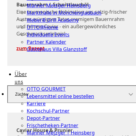
Bauernrahm | Schnittlauchöl
Männer Metzger Heinsberg
Eine harmonische Kobination aus salzig-frischer
Markthalle in Mönchengladbach
Auster, würzigem Tatar, cremigem Bauernrahm
Weber® Grill Academy
und feinem Caviar - ein außergewöhnliches
OTTO@Home
Geschmackserlebnis!
Individuelle Events
Partner Kalender
zum Rezept
Gästehaus Villa Glanzstoff
Gutscheine
Über
uns
OTTO GOURMET
Züchter
Lebensmittel online bestellen
Karriere
Kochschul-Partner
Depot-Partner
Frischetheken-Partner
Caviar House & Prunier
Männer Metzger | Heinsberg