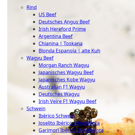
The
Rind
Meat
US Beef
Club
Deutsches Angus Beef
|
Irish Hereford Prime
Stuttgart
Argentina Beef
Chianina | Toskana
Blonda Espanola | alte Kuh
Wagyu Beef
Morgan Ranch Wagyu
Japanisches Wagyu Beef
Japanisches Kobe Wagyu
Australian F1 Wagyu
Deutsches Wagyu
Irish Veire F1 Wagyu Beef
Schwein
Ibérico Schwein
Joselito Ibérico 70% Bellota
Garimori Ibérico 35% Bellota