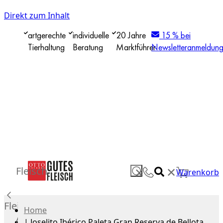
Direkt zum Inhalt
artgerechte
individuelle
20 Jahre
15 % bei
Tierhaltung
Beratung
Marktführer
Newsletteranmeldun
✕
Fleisch
✕
Warenkorb
Fleisch
Home
Alle
|
Joselito Ibérico Paleta Gran Reserva de Bellota