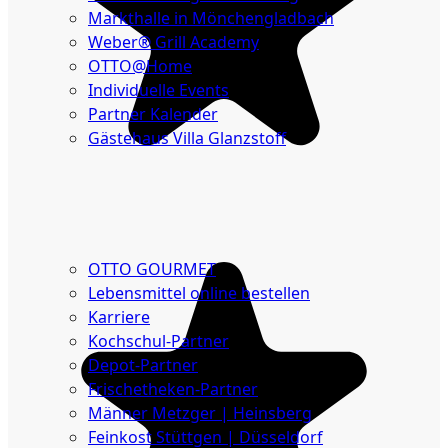
Markthalle in Mönchengladbach
Weber® Grill Academy
OTTO@Home
Individuelle Events
Partner Kalender
Gästehaus Villa Glanzstoff
Gutscheine
Über
uns
OTTO GOURMET
Lebensmittel online bestellen
Karriere
Kochschul-Partner
Depot-Partner
Frischetheken-Partner
Männer Metzger | Heinsberg
Feinkost Stüttgen | Düsseldorf