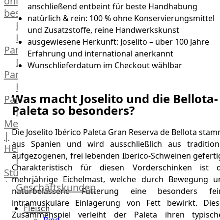
online
anschließend entbeint für beste Handhabung
bestellen
natürlich & rein: 100 % ohne Konservierungsmittel
Karriere
und Zusatzstoffe, reine Handwerkskunst
Kochschul-
ausgewiesene Herkunft: Joselito – über 100 Jahre
Partner
Erfahrung und international anerkannt
Depot-
Wunschlieferdatum im Checkout wählbar
Partner
Frischetheken-
Was macht Joselito und die Bellota-
Partner
Paleta so besonders?
Männer
Metzger
Die Joselito Ibérico Paleta Gran Reserva de Bellota sta
|
aus Spanien und wird ausschließlich aus traditione
Heinsberg
aufgezogenen, frei lebenden Iberico-Schweinen geferti
Feinkost
Charakteristisch für diesen Vorderschinken ist d
Stüttgen
mehrjährige Eichelmast, welche durch Bewegung u
|
Geschäftskunden
naturbelassene Fütterung eine besonders fei
Düsseldorf
intramuskuläre Einlagerung von Fett bewirkt. Dies
Fleisch
The
Zusammenspiel verleiht der Paleta ihren typisch