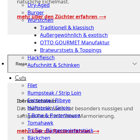
natürliche Eichelmast.
Dry-Aged
Burger
mehr über den Züchter erfahren ⟶
Würstchen
Traditionell & klassisch
Außergewöhnlich & exotisch
OTTO GOURMET Manufaktur
Bratwurstsets & Toppings
Hackfleisch
Rasse
Aufschnitt & Schinken
Cuts
Filet
Rumpsteak / Strip Loin
Entrecote / Ribeye
Ibérico Schwein
Hüftsteak / Sirloin
Das Ibérico Schwein hat besonders nussiges und
T-Bone & Porterhouse
saftiges Fleisch mit feiner Marmorierung.
Tomahawk
Tri Tip - Bürgermeisterstück
mehr über die Rasse erfahren ⟶
Bäckchen