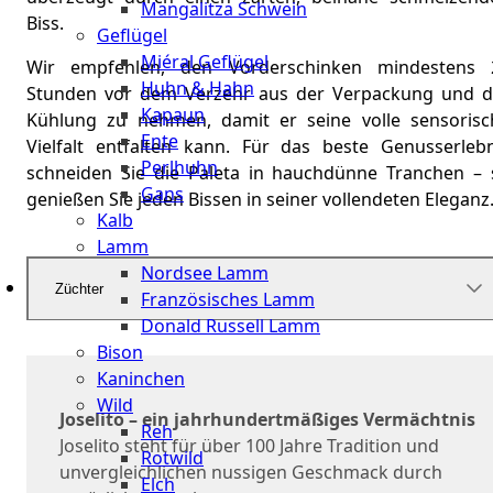
Mangalitza Schwein
Biss.
Geflügel
Miéral Geflügel
Wir empfehlen, den Vorderschinken mindestens 
Huhn & Hahn
Stunden vor dem Verzehr aus der Verpackung und d
Kapaun
Kühlung zu nehmen, damit er seine volle sensorisc
Ente
Vielfalt entfalten kann. Für das beste Genusserlebn
Perlhuhn
schneiden Sie die Paleta in hauchdünne Tranchen – 
Gans
genießen Sie jeden Bissen in seiner vollendeten Eleganz
Kalb
Lamm
Nordsee Lamm
Züchter
Französisches Lamm
Donald Russell Lamm
Bison
Kaninchen
Wild
Joselito – ein jahrhundertmäßiges Vermächtnis
Reh
Joselito steht für über 100 Jahre Tradition und
Rotwild
unvergleichlichen nussigen Geschmack durch
Elch