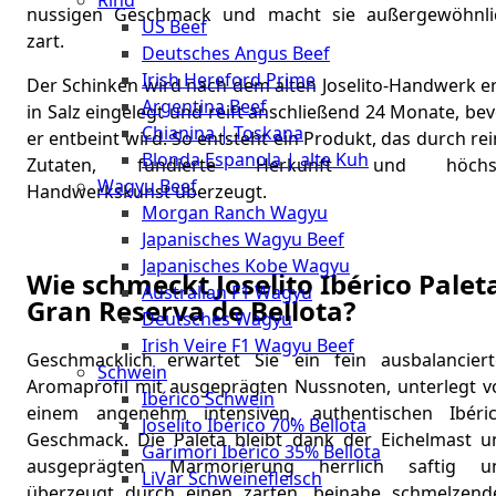
Rind
Meat
nussigen Geschmack und macht sie außergewöhnli
US Beef
Club
zart.
Deutsches Angus Beef
|
Irish Hereford Prime
Stuttgart
Der Schinken wird nach dem alten Joselito-Handwerk er
Argentina Beef
in Salz eingelegt und reift anschließend 24 Monate, be
Chianina | Toskana
er entbeint wird. So entsteht ein Produkt, das durch re
Blonda Espanola | alte Kuh
Zutaten, fundierte Herkunft und höchs
Wagyu Beef
Handwerkskunst überzeugt.
Morgan Ranch Wagyu
Japanisches Wagyu Beef
Japanisches Kobe Wagyu
Wie schmeckt Joselito Ibérico Palet
Australian F1 Wagyu
Gran Reserva de Bellota?
Deutsches Wagyu
Irish Veire F1 Wagyu Beef
Geschmacklich erwartet Sie ein fein ausbalanciert
Schwein
Aromaprofil mit ausgeprägten Nussnoten, unterlegt v
Ibérico Schwein
einem angenehm intensiven, authentischen Ibéric
Joselito Ibérico 70% Bellota
Geschmack. Die Paleta bleibt dank der Eichelmast u
Garimori Ibérico 35% Bellota
ausgeprägten Marmorierung herrlich saftig u
LiVar Schweinefleisch
überzeugt durch einen zarten, beinahe schmelzend