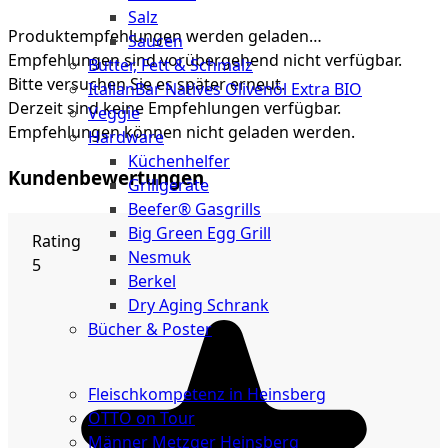
Salz
Produktempfehlungen werden geladen…
Saucen
Empfehlungen sind vorübergehend nicht verfügbar.
Butter, Fett & Schmalz
Bitte versuchen Sie es später erneut.
ItalianBar Natives Olivenöl Extra BIO
Derzeit sind keine Empfehlungen verfügbar.
Veggie
Empfehlungen können nicht geladen werden.
Hardware
Küchenhelfer
Kundenbewertungen
Grillgeräte
Beefer® Gasgrills
Big Green Egg Grill
Rating
Nesmuk
5
Berkel
Dry Aging Schrank
Bücher & Poster
Events
Fleischkompetenz in Heinsberg
OTTO on Tour
Männer Metzger Heinsberg