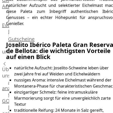
natürlicher Aufzucht und selektierter Eichelmast mac
Academy
diese Paleta zum Inbegriff authentischen Ibéric
OTTO@Home
Genusses – ein echter Höhepunkt für anspruchsvol
Individuelle
Genießer.
Events
Partner
Kalender
Gutscheine
Joselito Ibérico Paleta Gran Reserv
Gästehaus
Über
de Bellota: die wichtigsten Vorteile
Villa
uns
auf einen Blick
Glanzstoff
natürliche Aufzucht: Joselito-Schweine leben über
Über
zwei Jahre frei auf Weiden und Eichelwäldern
uns
nussiges Aroma: intensive Eichelmast während der
Alle
Montanera-Phase für charakteristischen Geschmac
anzeigen
einzigartiger Schmelz: feine intramuskuläre
OTTO
Marmorierung sorgt für eine unvergleichlich zarte
GOURMET
Textur
Lebensmittel
traditionelle Reifung: 24 Monate in Salz gereift,