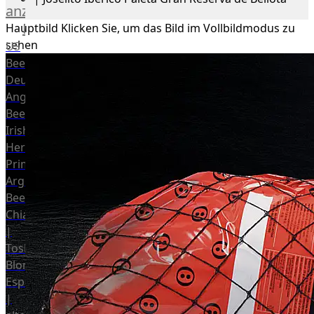
anzeigen
Rind
Hauptbild
Klicken Sie, um das Bild im Vollbildmodus zu
sehen
US
Beef
Deutsches
Angus
Beef
Irish
Hereford
Prime
Argentina
Beef
Chianina
|
Toskana
Blonda
Espanola
|