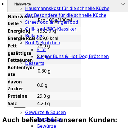
Küche
Nährwerte
Hausmannskost für die schnelle Küche
das Besondere für die schnelle Küche
Nährwertta
Pro 100g/100ml
Streetfood & Fingerfood
belle
Grill- und BBQ-Klassiker
Energie kj
1532,0 kj
Beilagen
Energie kcal
369,0 kcal
Brot & Brötchen
Fett
28,0 g
Brot
gesättigte
Burger Buns & Hot Dog Brötchen
8,50 g
Fettsäuren
Desserts
Kohlenhydr
0,80 g
Neu
ate
davon
0,0 g
Sale
Zucker
Proteine
29,0 g
&
Salz
4,20 g
dazu
Gewürze & Saucen
Auch beliebt bei unseren Kunden:
Fonds & Jus
Gewürze