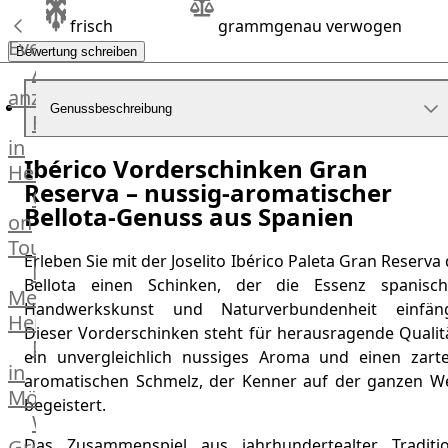
Küchenhelfer
frisch
grammgenau verwogen
Grillgeräte
Events
Bewertung schreiben
Beefer®
Alle
Gasgrills
anzeigen
Genussbeschreibung
Big
Fleischkompetenz
Green
in
Egg
Ibérico Vorderschinken Gran
Heinsberg
Grill
Reserva – nussig-aromatischer
OTTO
Nesmuk
Bellota-Genuss aus Spanien
on
Berkel
Tour
Dry
Erleben Sie mit der Joselito Ibérico Paleta Gran Reserva
Männer
Aging
Bellota einen Schinken, der die Essenz spanisch
Metzger
Schrank
Handwerkskunst und Naturverbundenheit einfäng
Heinsberg
Bücher
Dieser Vorderschinken steht für herausragende Qualitä
Markthalle
&
ein unvergleichlich nussiges Aroma und einen zarte
in
Poster
aromatischen Schmelz, der Kenner auf der ganzen We
Mönchengladbach
begeistert.
Weber®
Grill
Das Zusammenspiel aus jahrhundertealter Traditio