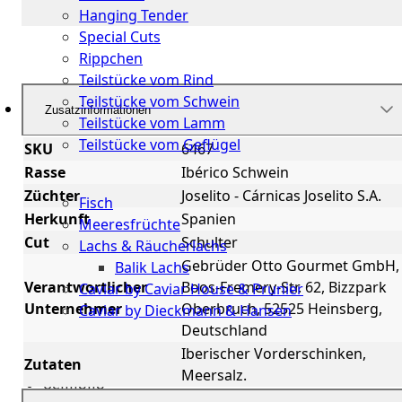
Hanging Tender
Special Cuts
Rippchen
Teilstücke vom Rind
Teilstücke vom Schwein
Zusatzinformationen
Teilstücke vom Lamm
Teilstücke vom Geflügel
SKU
6467
Rasse
Ibérico Schwein
Seafood
Züchter
Joselito - Cárnicas Joselito S.A.
Fisch
Herkunft
Spanien
Meeresfrüchte
Cut
Schulter
Lachs & Räucherlachs
Gebrüder Otto Gourmet GmbH,
Balik Lachs
Verantwortlicher
Boos-Fremery-Str. 62, Bizzpark
Caviar by Caviar House & Prunier
Unternehmer
Oberbruch, 52525 Heinsberg,
Caviar by Dieckmann & Hansen
Deutschland
Probierpakete
Iberischer Vorderschinken,
Zutaten
Meersalz.
Schnelle