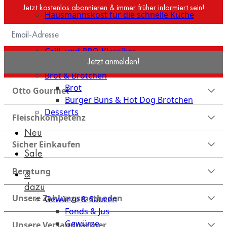
Küche
Jetzt kostenlos abonnieren & immer früher informiert sein!
Hausmannskost für die schnelle Küche
das Besondere für die schnelle Küche
Streetfood & Fingerfood
Grill- und BBQ-Klassiker
Jetzt anmelden!
Beilagen
Brot & Brötchen
Brot
Otto Gourmet
Burger Buns & Hot Dog Brötchen
Desserts
Fleischkompetenz
Neu
Sicher Einkaufen
Sale
Beratung
&
dazu
Unsere Zahlungsmethoden
Gewürze & Saucen
Fonds & Jus
Gewürze
Unsere Versandpartner