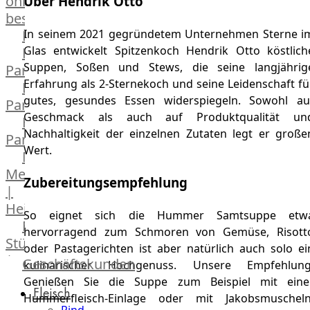
online
Über Hendrik Otto
bestellen
Karriere
In seinem 2021 gegründetem Unternehmen Sterne i
Glas entwickelt Spitzenkoch Hendrik Otto köstlich
Kochschul-
Suppen, Soßen und Stews, die seine langjährig
Partner
Erfahrung als 2-Sternekoch und seine Leidenschaft fü
Depot-
gutes, gesundes Essen widerspiegeln. Sowohl au
Partner
Geschmack als auch auf Produktqualität un
Frischetheken-
Nachhaltigkeit der einzelnen Zutaten legt er große
Partner
Wert.
Männer
Metzger
Zubereitungsempfehlung
|
Heinsberg
So eignet sich die Hummer Samtsuppe etw
Feinkost
hervorragend zum Schmoren von Gemüse, Risott
Stüttgen
oder Pastagerichten ist aber natürlich auch solo ei
|
Geschäftskunden
kulinarischer Hochgenuss. Unsere Empfehlung
Düsseldorf
Genießen Sie die Suppe zum Beispiel mit eine
Fleisch
The
Hummerfleisch-Einlage oder mit Jakobsmuscheln