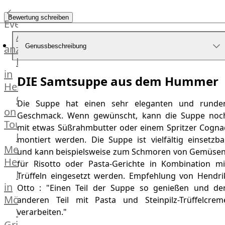
Küchenhelfer
Bewertung schreiben
Grillgeräte
Events
Beefer®
Alle
Gasgrills
anzeigen
Genussbeschreibung
Big
Fleischkompetenz
Green
in
DIE Samtsuppe aus dem Hummer
Egg
Heinsberg
Grill
OTTO
Die Suppe hat einen sehr eleganten und runde
Nesmuk
on
Geschmack. Wenn gewünscht, kann die Suppe noc
Berkel
Tour
mit etwas Süßrahmbutter oder einem Spritzer Cogna
Dry
Männer
montiert werden. Die Suppe ist vielfältig einsetzba
Aging
Metzger
und kann beispielsweise zum Schmoren von Gemüsen
Schrank
Heinsberg
Bücher
für Risotto oder Pasta-Gerichte in Kombination mi
Markthalle
Trüffeln eingesetzt werden. Empfehlung von Hendri
&
in
Otto : "Einen Teil der Suppe so genießen und de
Poster
Mönchengladbach
anderen Teil mit Pasta und Steinpilz-Trüffelcrem
Weber®
verarbeiten."
Grill