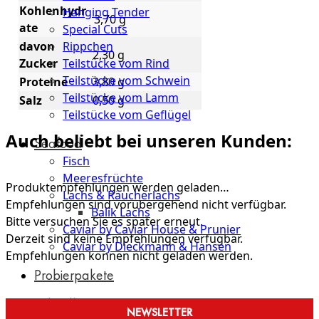
Kohlenhydr
Hanging Tender
3,70 g
ate
Special Cuts
Rippchen
davon
2,30 g
Teilstücke vom Rind
Zucker
Teilstücke vom Schwein
Proteine
3,80 g
Teilstücke vom Lamm
Salz
0,50 g
Teilstücke vom Geflügel
Auch beliebt bei unseren Kunden:
Seafood
Fisch
Meeresfrüchte
Produktempfehlungen werden geladen…
Lachs & Räucherlachs
Empfehlungen sind vorübergehend nicht verfügbar.
Balik Lachs
Bitte versuchen Sie es später erneut.
Caviar by Caviar House & Prunier
Derzeit sind keine Empfehlungen verfügbar.
Caviar by Dieckmann & Hansen
Empfehlungen können nicht geladen werden.
Probierpakete
Schnelle
NEWSLETTER