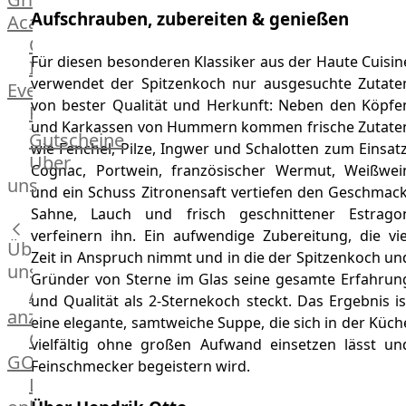
Aufschrauben, zubereiten & genießen
Academy
OTTO@Home
Für diesen besonderen Klassiker aus der Haute Cuisin
Individuelle
verwendet der Spitzenkoch nur ausgesuchte Zutate
Events
von bester Qualität und Herkunft: Neben den Köpfe
Partner
und Karkassen von Hummern kommen frische Zutate
Kalender
Gutscheine
wie Fenchel, Pilze, Ingwer und Schalotten zum Einsatz
Gästehaus
Über
Cognac, Portwein, französischer Wermut, Weißwei
Villa
uns
und ein Schuss Zitronensaft vertiefen den Geschmack
Glanzstoff
Sahne, Lauch und frisch geschnittener Estrago
verfeinern ihn. Ein aufwendige Zubereitung, die vie
Über
Zeit in Anspruch nimmt und in die der Spitzenkoch un
uns
Gründer von Sterne im Glas seine gesamte Erfahrun
Alle
und Qualität als 2-Sternekoch steckt. Das Ergebnis is
anzeigen
eine elegante, samtweiche Suppe, die sich in der Küch
OTTO
vielfältig ohne großen Aufwand einsetzen lässt un
GOURMET
Feinschmecker begeistern wird.
Lebensmittel