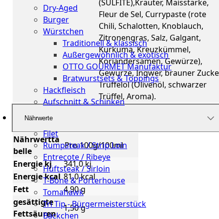
(SULFITE),Kräuter, Maisstärke,
Dry-Aged
Fleur de Sel, Currypaste (rote
Burger
Chili, Schalotten, Knoblauch,
Würstchen
Zitronengras, Salz, Galgant,
Traditionell & klassisch
Kurkuma, Kreuzkümmel,
Außergewöhnlich & exotisch
Koriandersamen, Gewürze),
OTTO GOURMET Manufaktur
Gewürze, Ingwer, brauner Zucker
Bratwurstsets & Toppings
Trüffelöl (Olivenöl, schwarzer
Hackfleisch
Trüffel, Aroma).
Aufschnitt & Schinken
Nährwerte
Cuts
Filet
Nährwertta
Rumpsteak / Strip Loin
Pro 100g/100ml
belle
Entrecote / Ribeye
Energie kj
341,0 kj
Hüftsteak / Sirloin
Energie kcal
81,0 kcal
T-Bone & Porterhouse
Fett
4,90 g
Tomahawk
gesättigte
Tri Tip - Bürgermeisterstück
1,50 g
Fettsäuren
Bäckchen