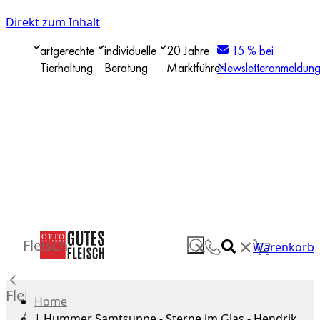
Direkt zum Inhalt
artgerechte
individuelle
20 Jahre
15 % bei
Tierhaltung
Beratung
Marktführer
Newsletteranmeldun
✕
Fleisch
✕
Warenkorb
Fleisch
Home
Alle
|
Hummer Samtsuppe - Sterne im Glas - Hendrik