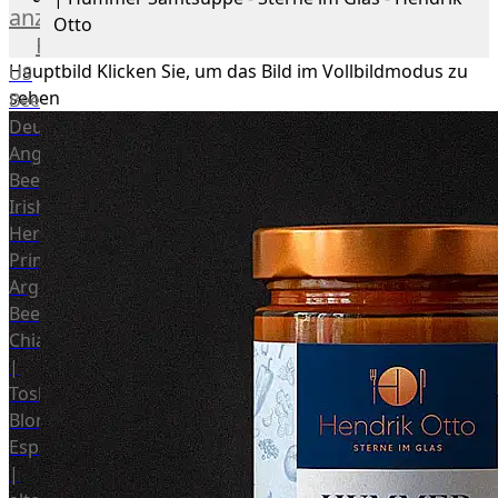
anzeigen
Otto
Rind
Hauptbild
Klicken Sie, um das Bild im Vollbildmodus zu
US
sehen
Beef
Deutsches
Angus
Beef
Irish
Hereford
Prime
Argentina
Beef
Chianina
|
Toskana
Blonda
Espanola
|