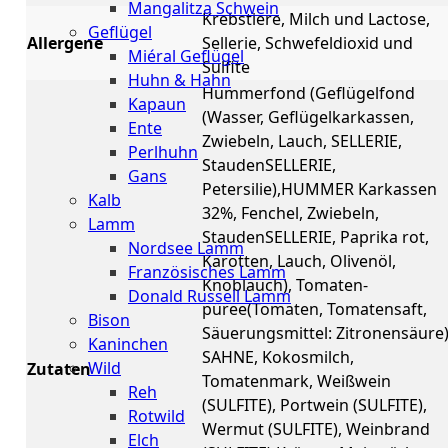
Mangalitza Schwein
Krebstiere, Milch und Lactose,
Geflügel
Allergene
Sellerie, Schwefeldioxid und
Miéral Geflügel
Sulfite
Huhn & Hahn
Hummerfond (Geflügelfond
Kapaun
(Wasser, Geflügelkarkassen,
Ente
Zwiebeln, Lauch, SELLERIE,
Perlhuhn
StaudenSELLERIE,
Gans
Petersilie),HUMMER Karkassen
Kalb
32%, Fenchel, Zwiebeln,
Lamm
StaudenSELLERIE, Paprika rot,
Nordsee Lamm
Karotten, Lauch, Olivenöl,
Französisches Lamm
Knoblauch), Tomaten-
Donald Russell Lamm
püree(Tomaten, Tomatensaft,
Bison
Säuerungsmittel: Zitronensäure)
Kaninchen
SAHNE, Kokosmilch,
Wild
Zutaten
Tomatenmark, Weißwein
Reh
(SULFITE), Portwein (SULFITE),
Rotwild
Wermut (SULFITE), Weinbrand
Elch