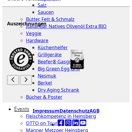
Salz
Saucen
Butter, Fett & Schmalz
Auszeichnungen
ItalianBar Natives Olivenöl Extra BIO
Veggie
Hardware
Küchenhelfer
Grillgeräte
Beefer® Gasgrills
Big Green Egg Grill
Nesmuk
Berkel
Dry Aging Schrank
Bücher & Poster
Events
Impressum
Datenschutz
AGB
Fleischkompetenz in Heinsberg
OTTO on Tour
Männer Metzger Heinsberg