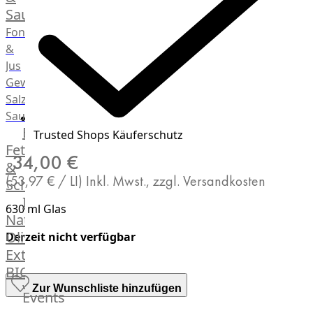
Saucen
Fonds
&
Jus
Gewürze
Salz
Saucen
Butter,
Trusted Shops Käuferschutz
Fett
34,00 €
&
(53,97 € / LI)
Inkl. Mwst., zzgl. Versandkosten
Schmalz
ItalianBar
630 ml Glas
Natives
Olivenöl
Derzeit nicht verfügbar
Extra
BIO
Veggie
Zur Wunschliste hinzufügen
Events
Hardware