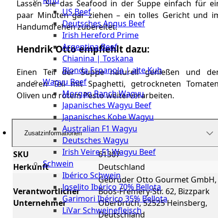
Rind
Meat
Lassen Sie das Seafood in der Suppe einfach für ei
US Beef
Club
paar Minuten gar ziehen – ein tolles Gericht und i
Deutsches Angus Beef
|
Handumdrehen zubereitet.
Irish Hereford Prime
Stuttgart
Argentina Beef
Hendrik Otto empfiehlt dazu:
Chianina | Toskana
Blonda Espanola | alte Kuh
Einen Teil der Suppe naturell genießen und de
Wagyu Beef
anderen Teil mit Spaghetti, getrockneten Tomaten
Morgan Ranch Wagyu
Oliven und rotem Pesto weiterverarbeiten.
Japanisches Wagyu Beef
Japanisches Kobe Wagyu
Australian F1 Wagyu
Zusatzinformationen
Deutsches Wagyu
Irish Veire F1 Wagyu Beef
SKU
61307
Schwein
Herkunft
Deutschland
Ibérico Schwein
Gebrüder Otto Gourmet GmbH,
Joselito Ibérico 70% Bellota
Verantwortlicher
Boos-Fremery-Str. 62, Bizzpark
Garimori Ibérico 35% Bellota
Unternehmer
Oberbruch, 52525 Heinsberg,
LiVar Schweinefleisch
Deutschland