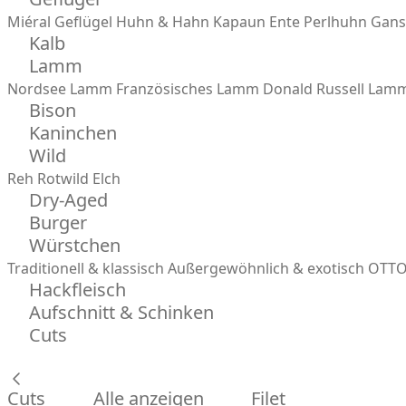
Miéral Geflügel
Huhn & Hahn
Kapaun
Ente
Perlhuhn
Gans
Kalb
Lamm
Nordsee Lamm
Französisches Lamm
Donald Russell Lam
Bison
Kaninchen
Wild
Reh
Rotwild
Elch
Dry-Aged
Burger
Würstchen
Traditionell & klassisch
Außergewöhnlich & exotisch
OTTO
Hackfleisch
Aufschnitt & Schinken
Cuts
Cuts
Alle anzeigen
Filet