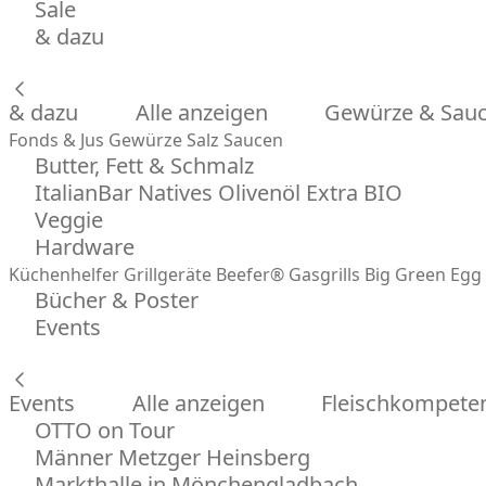
Sale
& dazu
& dazu
Alle anzeigen
Gewürze & Sau
Fonds & Jus
Gewürze
Salz
Saucen
Butter, Fett & Schmalz
ItalianBar Natives Olivenöl Extra BIO
Veggie
Hardware
Küchenhelfer
Grillgeräte
Beefer® Gasgrills
Big Green Egg 
Bücher & Poster
Events
Events
Alle anzeigen
Fleischkompeten
OTTO on Tour
Männer Metzger Heinsberg
Markthalle in Mönchengladbach