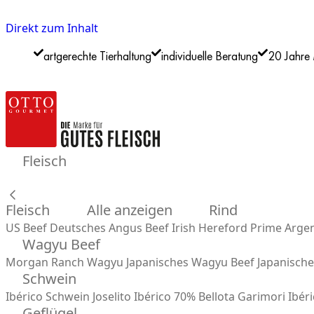
Direkt zum Inhalt
artgerechte Tierhaltung
individuelle Beratung
20 Jahre 
Fleisch
Fleisch
Alle anzeigen
Rind
US Beef
Deutsches Angus Beef
Irish Hereford Prime
Argen
Wagyu Beef
Morgan Ranch Wagyu
Japanisches Wagyu Beef
Japanisch
Schwein
Ibérico Schwein
Joselito Ibérico 70% Bellota
Garimori Ibéri
Geflügel