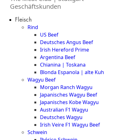
Geschäftskunden
Fleisch
Rind
US Beef
Deutsches Angus Beef
Irish Hereford Prime
Argentina Beef
Chianina | Toskana
Blonda Espanola | alte Kuh
Wagyu Beef
Morgan Ranch Wagyu
Japanisches Wagyu Beef
Japanisches Kobe Wagyu
Australian F1 Wagyu
Deutsches Wagyu
Irish Veire F1 Wagyu Beef
Schwein
Ibérico Schwein