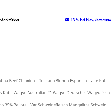
Marktführer
15 % bei Newsletteranm
tina Beef
Chianina | Toskana
Blonda Espanola | alte Kuh
es Kobe Wagyu
Australian F1 Wagyu
Deutsches Wagyu
Irish
co 35% Bellota
LiVar Schweinefleisch
Mangalitza Schwein