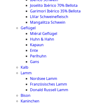
Joselito Ibérico 70% Bellota
Garimori Ibérico 35% Bellota
LiVar Schweinefleisch
Mangalitza Schwein
Geflügel
Miéral Geflügel
Huhn & Hahn
Kapaun
Ente
Perlhuhn
Gans
Kalb
Lamm
Nordsee Lamm
Französisches Lamm
Donald Russell Lamm
Bison
Kaninchen