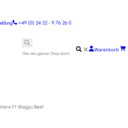
eldung
+49 (0) 24 52 - 9 76 26 0
✕
Warenkorb
 Veire F1 Wagyu Beef