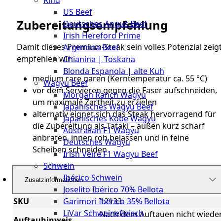
Rind
Meat
US Beef
Club
Zubereitungsempfehlung
Deutsches Angus Beef
|
Irish Hereford Prime
Stuttgart
Damit dieses Premium-Steak sein volles Potenzial zeigt
Argentina Beef
empfehlen wir:
Chianina | Toskana
Blonda Espanola | alte Kuh
medium rare garen (Kerntemperatur ca. 55 °C)
Wagyu Beef
vor dem Servieren gegen die Faser aufschneiden,
Morgan Ranch Wagyu
um maximale Zartheit zu erzielen
Japanisches Wagyu Beef
alternativ eignet sich das Steak hervorragend für
Japanisches Kobe Wagyu
die Zubereitung als Tataki – außen kurz scharf
Australian F1 Wagyu
anbraten, innen roh belassen und in feine
Deutsches Wagyu
Scheiben schneiden
Irish Veire F1 Wagyu Beef
Schwein
Ibérico Schwein
Zusatzinformationen
Joselito Ibérico 70% Bellota
SKU
12133
Garimori Ibérico 35% Bellota
LiVar Schweinefleisch
Nach dem Auftauen nicht wiede
Auftauhinweis