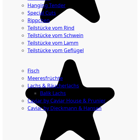
Hanging Tender
Special Cuts
Rippchen
Teilstücke vom Rind
Teilstücke vom Schwein
Teilstücke vom Lamm
Teilstücke vom Geflügel
Seafood
Fisch
Meeresfrüchte
Lachs & Räucherlachs
Balik Lachs
Caviar by Caviar House & Prunier
Caviar by Dieckmann & Hansen
Probierpakete
Schnelle