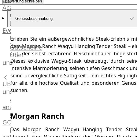
Bewertung schreiben
Academy
OTTO@Home
Genussbeschreibung
Individuelle
Events
Partner
Erleben Sie ein außergewöhnliches Steak-Erlebnis mi
Kalender
dem Morgan Ranch Wagyu Hanging Tender Steak – ei
Gutscheine
Gästehaus
Cut, der selbst erfahrene Fleischliebhaber begeistert
Über
Villa
Dieses exklusive Wagyu-Steak überzeugt durch sein
uns
Glanzstoff
intensive Marmorierung, seinen tiefen Geschmack un
seine unvergleichliche Saftigkeit – ein echtes Highligh
für alle, die höchste Qualität und besonderen Genus
Über
suchen.
uns
Alle
anzeigen
OTTO
Morgan Ranch
GOURMET
Lebensmittel
Das Morgan Ranch Wagyu Hanging Tender Stea
stammt von Wagyu-Rindern der Morgan Ranch i