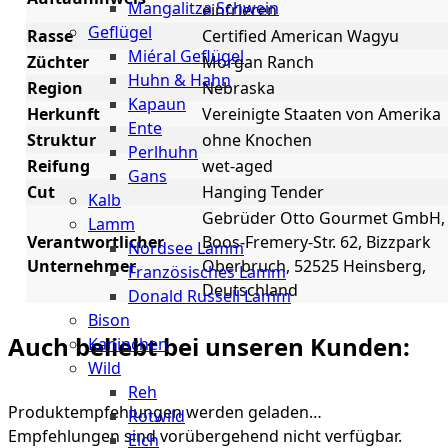
Mangalitza Schwein
einfrieren
Geflügel
Rasse
Certified American Wagyu
Miéral Geflügel
Züchter
Morgan Ranch
Huhn & Hahn
Region
Nebraska
Kapaun
Herkunft
Vereinigte Staaten von Amerika
Ente
Struktur
ohne Knochen
Perlhuhn
Reifung
wet-aged
Gans
Cut
Hanging Tender
Kalb
Gebrüder Otto Gourmet GmbH,
Lamm
Verantwortlicher
Boos-Fremery-Str. 62, Bizzpark
Nordsee Lamm
Unternehmer
Oberbruch, 52525 Heinsberg,
Französisches Lamm
Deutschland
Donald Russell Lamm
Bison
Auch beliebt bei unseren Kunden:
Kaninchen
Wild
Reh
Produktempfehlungen werden geladen…
Rotwild
Empfehlungen sind vorübergehend nicht verfügbar.
Elch