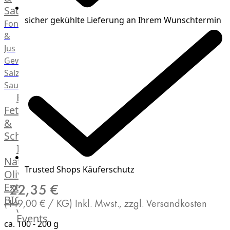
Saucen
sicher gekühlte Lieferung an Ihrem Wunschtermin
Fonds
&
Jus
Gewürze
Salz
Saucen
Butter,
Fett
&
Schmalz
ItalianBar
Natives
Trusted Shops Käuferschutz
Olivenöl
Extra
22,35 €
BIO
(149,00 € / KG)
Inkl. Mwst., zzgl. Versandkosten
Veggie
Events
ca. 100 - 200 g
Hardware