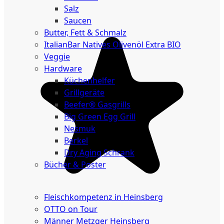
Salz
Saucen
Butter, Fett & Schmalz
ItalianBar Natives Olivenöl Extra BIO
Veggie
Hardware
Küchenhelfer
Grillgeräte
Beefer® Gasgrills
Big Green Egg Grill
Nesmuk
Berkel
Dry Aging Schrank
Bücher & Poster
Events
Fleischkompetenz in Heinsberg
OTTO on Tour
Männer Metzger Heinsberg