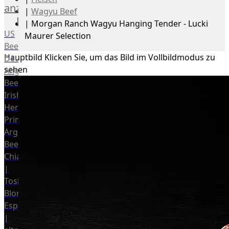
anzeigen
|
Wagyu Beef
Rind
|
Morgan Ranch Wagyu Hanging Tender - Lucki
US
Maurer Selection
Beef
Hauptbild
Klicken Sie, um das Bild im Vollbildmodus zu
Deutsches
sehen
Angus
Beef
Irish
Hereford
Prime
Argentina
Beef
Chianina
|
Toskana
Blonda
Espanola
|