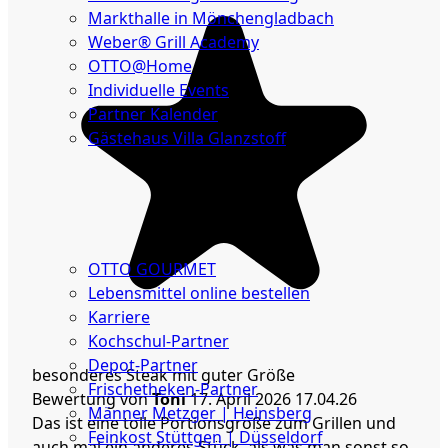
Markthalle in Mönchengladbach
Weber® Grill Academy
OTTO@Home
Individuelle Events
Partner Kalender
Gästehaus Villa Glanzstoff
Gutscheine
Über
uns
OTTO GOURMET
Lebensmittel online bestellen
Karriere
Kochschul-Partner
Depot-Partner
besonderes Steak mit guter Größe
Frischetheken-Partner
Bewertung von
Toni
17. April 2026
17.04.26
Männer Metzger | Heinsberg
Das ist eine tolle Portionsgröße zum Grillen und
Feinkost Stüttgen | Düsseldorf
auch mal ein anderes Stück, als was man sonst so