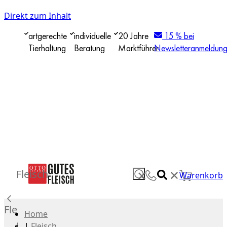
Direkt zum Inhalt
artgerechte
individuelle
20 Jahre
15 % bei
Tierhaltung
Beratung
Marktführer
Newsletteranmeldun
✕
Fleisch
✕
Warenkorb
Fleisch
Home
Alle
|
Fleisch