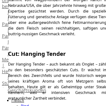
online
Nebraska/USA, die über Jahrzehnte hinweg mit große
bestellen
Expertise gezüchtet werden. Durch die speziell
Karriere
Fütterung und genetische Anlage verfügen diese Tier
Kochschul-
über eine außergewöhnlich feine Fettmarmorierung
Partner
die dem Fleisch seinen reichhaltigen, saftigen un
Depot-
buttrig-nussigen Geschmack verleiht.
Partner
Frischetheken-
Partner
Cut: Hanging Tender
Männer
Metzger
Der Hanging Tender – auch bekannt als Onglet – zähl
|
zu den besonders geschätzten Cuts. Er wächst i
Heinsberg
Bereich des Zwerchfells und wurde historisch wege
Feinkost
seines kräftigen Aroma oft von Metzgern selbs
Stüttgen
behalten. Heute gilt er als Geheimtipp unter Steak
|
Geschäftskunden
Kennern, weil er intensiven Geschmack mi
Düsseldorf
erstaunlicher Zartheit verbindet.
Fleisch
The