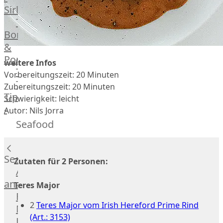
Veire
Sirloin
F1
T-
Wagyu
Bone
Beef
&
Schwein
Porterhouse
weitere Infos
Ibérico
Tomahawk
Vorbereitungszeit: 20 Minuten
Schwein
Tri
Zubereitungszeit: 20 Minuten
Joselito
Tip
Schwierigkeit: leicht
Ibérico
-
Autor: Nils Jorra
70%
Bürgermeisterstück
Seafood
Bellota
Bäckchen
Garimori
Hanging
Ibérico
Tender
Seafood
Zutaten für 2 Personen:
35%
Special
Alle
Bellota
Cuts
anzeigen
Teres Major
LiVar
Rippchen
Fisch
Schweinefleisch
2
Teres Major vom Irish Hereford Prime Rind
Teilstücke
Meeresfrüchte
Mangalitza
(Art.: 3153)
vom
Lachs
Schwein