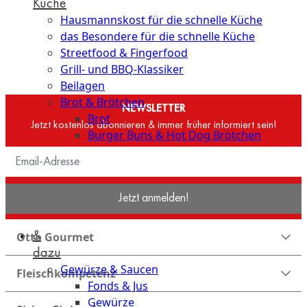
Küche
Hausmannskost für die schnelle Küche
das Besondere für die schnelle Küche
Streetfood & Fingerfood
Grill- und BBQ-Klassiker
Beilagen
Brot & Brötchen
NEWSLETTER
Brot
Jetzt kostenlos abonnieren & immer früher informiert sein!
Burger Buns & Hot Dog Brötchen
Desserts
Neu
Jetzt anmelden!
Sale
&
Otto Gourmet
dazu
Gewürze & Saucen
Fleischkompetenz
Fonds & Jus
Gewürze