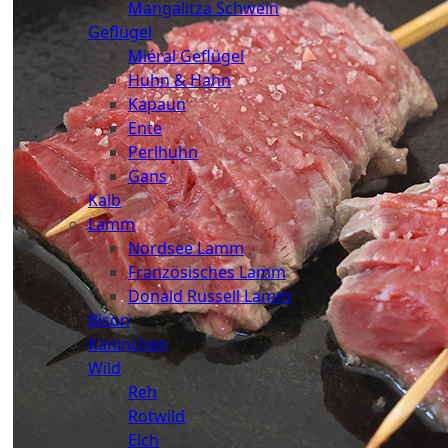
Mangalitza Schwein
Geflügel
Miéral Geflügel
Huhn & Hahn
Kapaun
Ente
Perlhuhn
Gans
Kalb
Lamm
Nordsee Lamm
Französisches Lamm
Donald Russell Lamm
Bison
Kaninchen
Wild
Reh
Rotwild
Elch