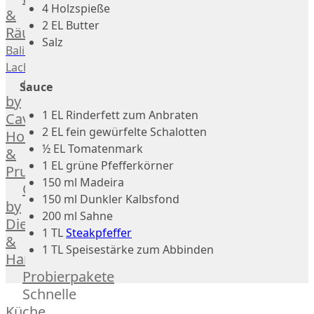
4 Holzspieße
Geflügel
Rind
&
2 EL Butter
Räucherlachs
Teilstücke
Miéral
Salz
vom
Geflügel
Balik
Huhn
Schwein
Lachs
Caviar
&
Teilstücke
Sauce
Hahn
by
vom
1 EL Rinderfett zum Anbraten
Kapaun
Caviar
Lamm
2 EL fein gewürfelte Schalotten
Ente
House
Teilstücke
½ EL Tomatenmark
Perlhuhn
&
vom
1 EL grüne Pfefferkörner
Gans
Prunier
Geflügel
Kalb
150 ml Madeira
Caviar
150 ml Dunkler Kalbsfond
Lamm
by
200 ml Sahne
Nordsee
Dieckmann
1 TL
Steakpfeffer
Lamm
&
1 TL Speisestärke zum Abbinden
Französisches
Hansen
Lamm
Probierpakete
Donald
Schnelle
Russell
Küche