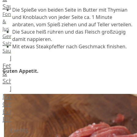
Saucen
Die Spieße von beiden Seite in Butter mit Thymian
Fonds
und Knoblauch von jeder Seite ca. 1 Minute
&
anbraten, vom Spieß ziehen und auf Teller verteilen.
Jus
Die Sauce heiß rühren und das Fleisch großzügig
Gewürze
damit nappieren.
Salz
Mit etwas Steakpfeffer nach Geschmack finishen.
Saucen
Butter,
Fett
Guten Appetit.
&
Schmalz
ItalianBar
Natives
Olivenöl
Extra
BIO
Veggie
Events
Hardware