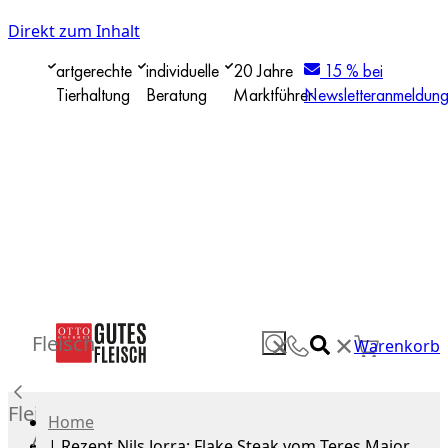
Direkt zum Inhalt
artgerechte
individuelle
20 Jahre
15 % bei
Tierhaltung
Beratung
Marktführer
Newsletteranmeldun
✕
Fleisch
✕
Warenkorb
Fleisch
Home
Alle
|
Rezept Nils Jorra: Flake Steak vom Teres Major