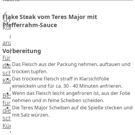
Lamm
Bison
Flake Steak vom Teres Major mit
Kaninchen
Schnelle
Wild
Pfefferrahm-Sauce
Küche
Reh
Alle
Rotwild
anzeigen
Elch
Hausmannskost
Vorbereitung
Dry-
für
Aged
Das Fleisch aus der Packung nehmen, auftauen und
die
Burger
trocken tupfen.
schnelle
Würstchen
Das trockene Fleisch straff in Klarsichtfolie
Küche
Traditionell
einwickeln und für ca. 30 - 40 Minuten anfrieren.
das
&
Wenn das Fleisch leicht angefroren ist, aus der Folie
Besondere
klassisch
nehmen und in feine Scheiben scheiden.
für
Außergewöhnlich
Die Teres Major Scheiben auf die Spieße stecken und
die
&
mit Salz würzen.
schnelle
exotisch
Küche
OTTO
Streetfood
GOURMET