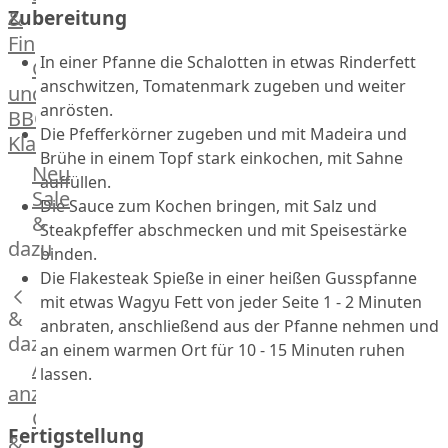
Zubereitung
&
Manufaktur
Fingerfood
Bratwurstsets
In einer Pfanne die Schalotten in etwas Rinderfett
Grill-
&
anschwitzen, Tomatenmark zugeben und weiter
und
Toppings
anrösten.
BBQ-
Hackfleisch
Die Pfefferkörner zugeben und mit Madeira und
Klassiker
Aufschnitt
Brühe in einem Topf stark einkochen, mit Sahne
&
Beilagen
Neu
auffüllen.
Schinken
Brot
Sale
Die Sauce zum Kochen bringen, mit Salz und
&
&
Steakpfeffer abschmecken und mit Speisestärke
Brötchen
dazu
binden.
Brot
Die Flakesteak Spieße in einer heißen Gusspfanne
Burger
mit etwas Wagyu Fett von jeder Seite 1 - 2 Minuten
&
Buns
anbraten, anschließend aus der Pfanne nehmen und
&
dazu
an einem warmen Ort für 10 - 15 Minuten ruhen
Hot
Alle
lassen.
Dog
anzeigen
Brötchen
Gewürze
Fertigstellung
Desserts
&