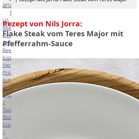
anzeigen
Rind
US
Rezept von Nils Jorra:
Beef
Flake Steak vom Teres Major mit
Deutsches
Pfefferrahm-Sauce
Angus
Beef
Irish
Hereford
Prime
Argentina
Beef
Chianina
|
Toskana
Blonda
Espanola
|