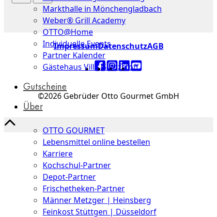
Markthalle in Mönchengladbach
Weber® Grill Academy
OTTO@Home
Individuelle Events
Impressum
Datenschutz
AGB
Partner Kalender
Gästehaus Villa Glanzstoff
Gutscheine
©2026 Gebrüder Otto Gourmet GmbH
Über
uns
OTTO GOURMET
Lebensmittel online bestellen
Karriere
Kochschul-Partner
Depot-Partner
Frischetheken-Partner
Männer Metzger | Heinsberg
Feinkost Stüttgen | Düsseldorf