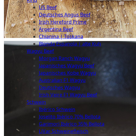
Rind
Meat
US Beef
Club
Deutsches Angus Beef
|
Irish Hereford Prime
Stuttgart
Argentina Beef
Chianina | Toskana
Blonda Espanola | alte Kuh
Wagyu Beef
Morgan Ranch Wagyu
Japanisches Wagyu Beef
Japanisches Kobe Wagyu
Australian F1 Wagyu
Deutsches Wagyu
Irish Veire F1 Wagyu Beef
Schwein
Ibérico Schwein
Joselito Ibérico 70% Bellota
Garimori Ibérico 35% Bellota
LiVar Schweinefleisch