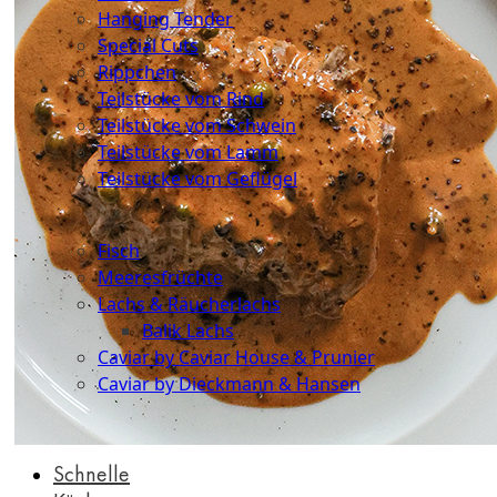
Hanging Tender
Special Cuts
Rippchen
Teilstücke vom Rind
Teilstücke vom Schwein
Teilstücke vom Lamm
Teilstücke vom Geflügel
Seafood
Fisch
Meeresfrüchte
Lachs & Räucherlachs
Balik Lachs
Caviar by Caviar House & Prunier
Caviar by Dieckmann & Hansen
Probierpakete
Schnelle