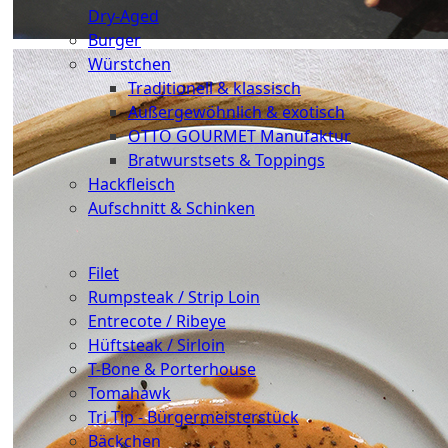
Dry-Aged
Burger
Würstchen
Traditionell & klassisch
Außergewöhnlich & exotisch
OTTO GOURMET Manufaktur
Bratwurstsets & Toppings
Hackfleisch
Aufschnitt & Schinken
Cuts
Filet
Rumpsteak / Strip Loin
Entrecote / Ribeye
Hüftsteak / Sirloin
T-Bone & Porterhouse
Tomahawk
Tri Tip - Bürgermeisterstück
Bäckchen