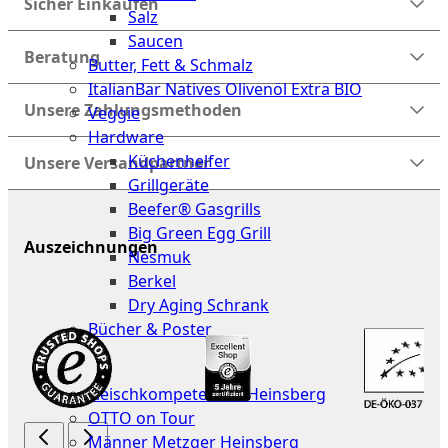
Sicher Einkaufen
Salz
Saucen
Beratung
Butter, Fett & Schmalz
ItalianBar Natives Olivenöl Extra BIO
Unsere Zahlungsmethoden
Veggie
Hardware
Küchenhelfer
Unsere Versandpartner
Grillgeräte
Beefer® Gasgrills
Big Green Egg Grill
Auszeichnungen
Nesmuk
Berkel
Dry Aging Schrank
Bücher & Poster
Events
Fleischkompetenz in Heinsberg
OTTO on Tour
Männer Metzger Heinsberg