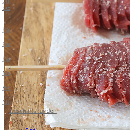
online
bestellen
Karriere
Kochschul-
Partner
Depot-
Partner
Frischetheken-
Partner
Männer
Metzger
|
Heinsberg
Feinkost
Stüttgen
|
Geschäftskunden
Düsseldorf
Fleisch
The