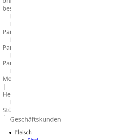
online
bestellen
Karriere
Kochschul-
Partner
Depot-
Partner
Frischetheken-
Partner
Männer
Metzger
|
Heinsberg
Feinkost
Stüttgen
|
Geschäftskunden
Düsseldorf
Fleisch
The