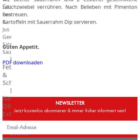
Saucen
Lauchzwiebel verrühren. Nach Belieben mit Pimenton
Fonds
bestreuen.
&
Kartoffeln mit Sauerrahm Dip servieren.
Jus
Gewürze
Salz
Guten Appetit.
Saucen
Butter,
PDF downloaden
Fett
&
Schmalz
ItalianBar
Natives
NEWSLETTER
Olivenöl
Jetzt kostenlos abonnieren & immer früher informiert sein!
Extra
BIO
Veggie
Events
Hardware