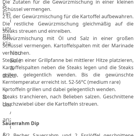
Die Zutaten für die Gewürzmischung in einer kleinen
&
Manufaktur
Schüssel vermengen.
Fingerfood
Bratwurstsets
2 EL der Gewürzmischung für die Kartoffel aufbewahren.
Grill-
&
Die restliche Gewürzmischung gleichmäßig auf die
und
Toppings
Steaks streuen und einreiben.
BBQ-
Hackfleisch
Gewürzmischung mit Öl und Salz in einer großen
Klassiker
Aufschnitt
Schüssel vermengen. Kartoffelspalten mit der Marinade
&
Beilagen
Neu
vermischen.
Schinken
Brot
Sale
Steaks in einer Grillpfanne bei mittlerer Hitze platzieren,
&
&
Kartoffelspalten neben die Steaks legen und die Steaks
Brötchen
dazu
grillen, gelegentlich wenden. Bis die gewünschte
Brot
Kerntemperatur erreicht ist. 52-56°C (medium rare)
Burger
Kartoffeln grillen und dabei gelegentlich wenden.
&
Buns
Steaks tranchieren, nach Belieben salzen. Geschnittene
&
dazu
Lauchzwiebel über die Kartoffeln streuen.
Hot
Alle
Dog
anzeigen
Sauerrahm Dip
Brötchen
Gewürze
Desserts
&
1/2 Becher Sauerrahm und 2 Esslöffel geschnittene