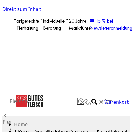
Direkt zum Inhalt
artgerechte
individuelle
20 Jahre
15 % bei
Tierhaltung
Beratung
Marktführer
Newsletteranmeldun
✕
Fleisch
✕
Warenkorb
Fleisch
Home
Alle
|
Rezept Gegrillte Ribeye Steaks und Kartoffeln mit