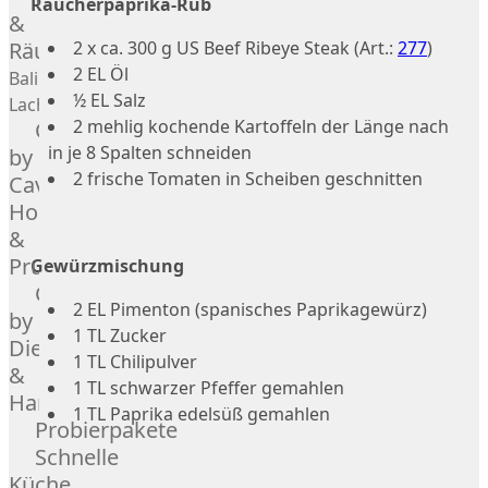
Räucherpaprika-Rub
Geflügel
Rind
&
Räucherlachs
Teilstücke
2 x ca. 300 g US Beef Ribeye Steak (Art.:
277
)
Miéral
2 EL Öl
vom
Geflügel
Balik
½ EL Salz
Huhn
Schwein
Lachs
2 mehlig kochende Kartoffeln der Länge nach
Caviar
&
Teilstücke
in je 8 Spalten schneiden
Hahn
by
vom
2 frische Tomaten in Scheiben geschnitten
Kapaun
Caviar
Lamm
Ente
House
Teilstücke
Perlhuhn
&
vom
Gans
Prunier
Geflügel
Gewürzmischung
Kalb
Caviar
Lamm
2 EL Pimenton (spanisches Paprikagewürz)
by
1 TL Zucker
Nordsee
Dieckmann
1 TL Chilipulver
Lamm
&
1 TL schwarzer Pfeffer gemahlen
Französisches
Hansen
1 TL Paprika edelsüß gemahlen
Lamm
Probierpakete
Donald
Schnelle
Russell
Küche