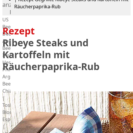
anzeigen
Räucherpaprika-Rub
Rind
US
Beef
Rezept
Deutsches
Ribeye Steaks und
Angus
Beef
Kartoffeln mit
Irish
Hereford
Räucherpaprika-Rub
Prime
Argentina
Beef
Chianina
|
Toskana
Blonda
Espanola
|