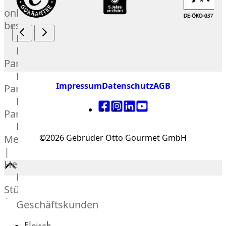
Lebensmittel
online
bestellen
Karriere
Kochschul-
Partner
Depot-
Impressum
Datenschutz
AGB
Partner
Frischetheken-
Partner
Männer
©2026 Gebrüder Otto Gourmet GmbH
Metzger
|
Heinsberg
Feinkost
Stüttgen
|
Geschäftskunden
Düsseldorf
Fleisch