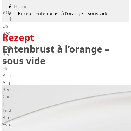
Alle
Home
anzeigen
|
Rezept: Entenbrust à l’orange – sous vide
Rind
US
Beef
Rezept
Deutsches
Entenbrust à l’orange –
Angus
Beef
sous vide
Irish
Hereford
Prime
Argentina
Beef
Chianina
|
Toskana
Blonda
Espanola