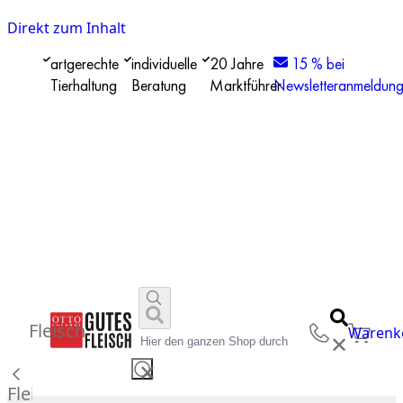
Direkt zum Inhalt
artgerechte
individuelle
20 Jahre
15 % bei
Tierhaltung
Beratung
Marktführer
Newsletteranmeldun
Fleisch
Warenk
✕
✕
Fleisch