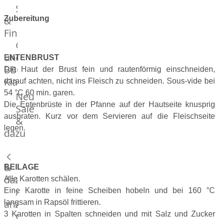
Streetfood
GOURMET
&
Zubereitung
Manufaktur
Fingerfood
Bratwurstsets
Grill-
&
und
Toppings
ENTENBRUST
BBQ-
Hackfleisch
Die Haut der Brust fein und rautenförmig einschneiden,
Klassiker
Aufschnitt
darauf achten, nicht ins Fleisch zu schneiden. Sous-vide bei
&
Beilagen
54 °C 60 min. garen.
Neu
Schinken
Brot
Die Entenbrüste in der Pfanne auf der Hautseite knusprig
Sale
&
ausbraten. Kurz vor dem Servieren auf die Fleischseite
&
legen.
Brötchen
dazu
Brot
Burger
&
Buns
BEILAGE
&
dazu
Alle Karotten schälen.
Hot
Alle
Eine Karotte in feine Scheiben hobeln und bei 160 °C
Dog
anzeigen
langsam in Rapsöl frittieren.
Brötchen
3 Karotten in Spalten schneiden und mit Salz und Zucker
Gewürze