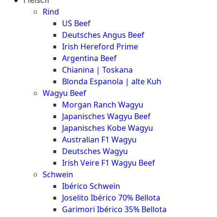
The
Rind
Meat
US Beef
Club
Deutsches Angus Beef
|
Irish Hereford Prime
Stuttgart
Argentina Beef
Chianina | Toskana
Blonda Espanola | alte Kuh
Wagyu Beef
Morgan Ranch Wagyu
Japanisches Wagyu Beef
Japanisches Kobe Wagyu
Australian F1 Wagyu
Deutsches Wagyu
Irish Veire F1 Wagyu Beef
Schwein
Ibérico Schwein
Joselito Ibérico 70% Bellota
Garimori Ibérico 35% Bellota