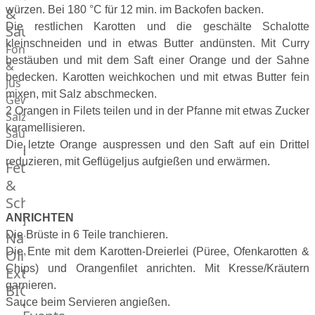
Desserts
würzen. Bei 180 °C für 12 min. im Backofen backen.
&
Die restlichen Karotten und die geschälte Schalotte
Saucen
kleinschneiden und in etwas Butter andünsten. Mit Curry
Fonds
bestäuben und mit dem Saft einer Orange und der Sahne
&
bedecken. Karotten weichkochen und mit etwas Butter fein
Jus
mixen, mit Salz abschmecken.
Gewürze
2 Orangen in Filets teilen und in der Pfanne mit etwas Zucker
Salz
karamellisieren.
Saucen
Die letzte Orange auspressen und den Saft auf ein Drittel
Butter,
reduzieren, mit Geflügeljus aufgießen und erwärmen.
Fett
&
Schmalz
ItalianBar
ANRICHTEN
Natives
Die Brüste in 6 Teile tranchieren.
Die Ente mit dem Karotten-Dreierlei (Püree, Ofenkarotten &
Olivenöl
Chips) und Orangenfilet anrichten. Mit Kresse/Kräutern
Extra
garnieren.
BIO
Sauce beim Servieren angießen.
Veggie