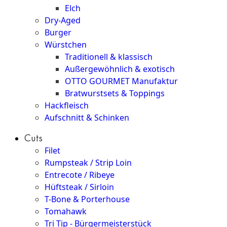
Elch
Dry-Aged
Burger
Würstchen
Traditionell & klassisch
Außergewöhnlich & exotisch
OTTO GOURMET Manufaktur
Bratwurstsets & Toppings
Hackfleisch
Aufschnitt & Schinken
Cuts
Filet
Rumpsteak / Strip Loin
Entrecote / Ribeye
Hüftsteak / Sirloin
T-Bone & Porterhouse
Tomahawk
Tri Tip - Bürgermeisterstück