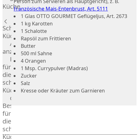
Person zum Servieren als Hauptgericht), z. B.
Russell
Küche
Französische Mais-Entenbrust, Art. 5111
Lamm
1 Glas OTTO GOURMET Geflügeljus, Art. 2673
Bison
1 kg Karotten
Kaninchen
Schnelle
1 Schalotte
Wild
Küche
Rapsöl zum Frittieren
Reh
Alle
Butter
Rotwild
anzeigen
500 ml Sahne
Elch
Hausmannskost
4 Orangen
Dry-
für
1 Msp. Currypulver (Madras)
Aged
die
Zucker
Burger
schnelle
Salz
Würstchen
Küche
Kresse oder Kräuter zum Garnieren
Traditionell
das
&
Besondere
klassisch
für
Außergewöhnlich
die
&
schnelle
exotisch
Küche
OTTO