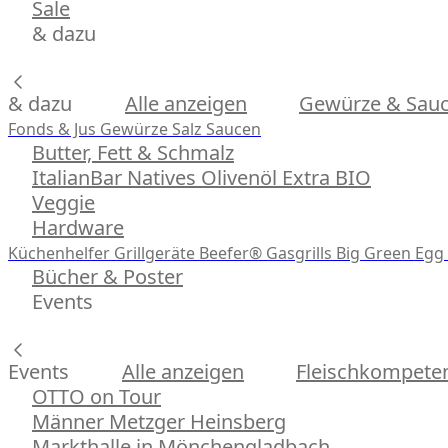
Sale
& dazu
& dazu
Alle anzeigen
Gewürze & Sau
Fonds & Jus
Gewürze
Salz
Saucen
Butter, Fett & Schmalz
ItalianBar Natives Olivenöl Extra BIO
Veggie
Hardware
Küchenhelfer
Grillgeräte
Beefer® Gasgrills
Big Green Egg 
Bücher & Poster
Events
Events
Alle anzeigen
Fleischkompeten
OTTO on Tour
Männer Metzger Heinsberg
Markthalle in Mönchengladbach