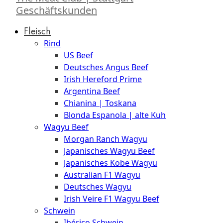
Geschäftskunden
Fleisch
Rind
US Beef
Deutsches Angus Beef
Irish Hereford Prime
Argentina Beef
Chianina | Toskana
Blonda Espanola | alte Kuh
Wagyu Beef
Morgan Ranch Wagyu
Japanisches Wagyu Beef
Japanisches Kobe Wagyu
Australian F1 Wagyu
Deutsches Wagyu
Irish Veire F1 Wagyu Beef
Schwein
Ibérico Schwein