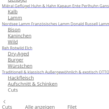
Miéral Geflügel
Huhn & Hahn
Kapaun
Ente
Perlhuhn
Gans
Kalb
Lamm
Nordsee Lamm
Französisches Lamm
Donald Russell Lam
Bison
Kaninchen
Wild
Reh
Rotwild
Elch
Dry-Aged
Burger
Würstchen
Traditionell & klassisch
Außergewöhnlich & exotisch
OTTO
Hackfleisch
Aufschnitt & Schinken
Cuts
Cuts
Alle anzeigen
Filet