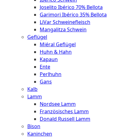
Joselito Ibérico 70% Bellota
Garimori Ibérico 35% Bellota
LiVar Schweinefleisch
Mangalitza Schwein
Geflügel
Miéral Geflügel
Huhn & Hahn
Kapaun
Ente
Perlhuhn
Gans
Kalb
Lamm
Nordsee Lamm
Französisches Lamm
Donald Russell Lamm
Bison
Kaninchen