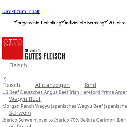
Direkt zum Inhalt
artgerechte Tierhaltung
individuelle Beratung
20 Jahre 
Fleisch
Fleisch
Alle anzeigen
Rind
US Beef
Deutsches Angus Beef
Irish Hereford Prime
Argen
Wagyu Beef
Morgan Ranch Wagyu
Japanisches Wagyu Beef
Japanisch
Schwein
Ibérico Schwein
Joselito Ibérico 70% Bellota
Garimori Ibéri
Geflügel