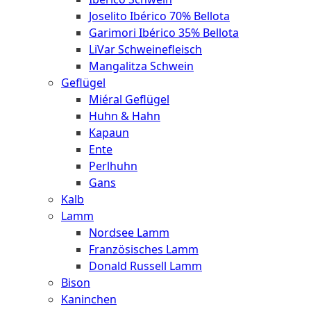
Joselito Ibérico 70% Bellota
Garimori Ibérico 35% Bellota
LiVar Schweinefleisch
Mangalitza Schwein
Geflügel
Miéral Geflügel
Huhn & Hahn
Kapaun
Ente
Perlhuhn
Gans
Kalb
Lamm
Nordsee Lamm
Französisches Lamm
Donald Russell Lamm
Bison
Kaninchen