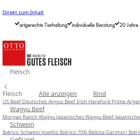
Direkt zum Inhalt
artgerechte Tierhaltung
individuelle Beratung
20 Jahre 
Fleisch
Fleisch
Alle anzeigen
Rind
US Beef
Deutsches Angus Beef
Irish Hereford Prime
Argen
Wagyu Beef
Morgan Ranch Wagyu
Japanisches Wagyu Beef
Japanisch
Schwein
Ibérico Schwein
Joselito Ibérico 70% Bellota
Garimori Ibéri
Geflügel