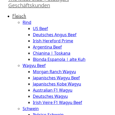
Geschäftskunden
Fleisch
Rind
US Beef
Deutsches Angus Beef
Irish Hereford Prime
Argentina Beef
Chianina | Toskana
Blonda Espanola | alte Kuh
Wagyu Beef
Morgan Ranch Wagyu
Japanisches Wagyu Beef
Japanisches Kobe Wagyu
Australian F1 Wagyu
Deutsches Wagyu
Irish Veire F1 Wagyu Beef
Schwein
Ibérico Schwein