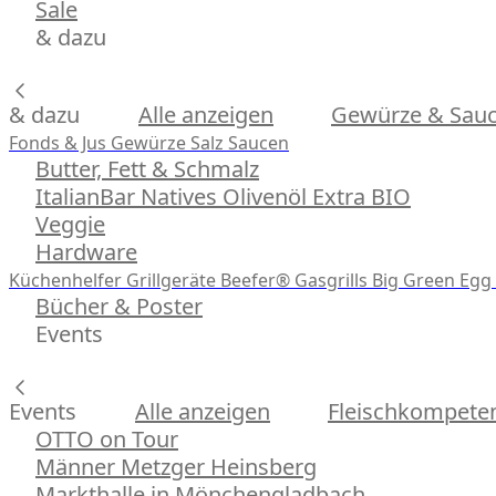
Sale
& dazu
& dazu
Alle anzeigen
Gewürze & Sau
Fonds & Jus
Gewürze
Salz
Saucen
Butter, Fett & Schmalz
ItalianBar Natives Olivenöl Extra BIO
Veggie
Hardware
Küchenhelfer
Grillgeräte
Beefer® Gasgrills
Big Green Egg 
Bücher & Poster
Events
Events
Alle anzeigen
Fleischkompeten
OTTO on Tour
Männer Metzger Heinsberg
Markthalle in Mönchengladbach