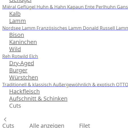
Miéral Geflügel
Huhn & Hahn
Kapaun
Ente
Perlhuhn
Gans
Kalb
Lamm
Nordsee Lamm
Französisches Lamm
Donald Russell Lam
Bison
Kaninchen
Wild
Reh
Rotwild
Elch
Dry-Aged
Burger
Würstchen
Traditionell & klassisch
Außergewöhnlich & exotisch
OTTO
Hackfleisch
Aufschnitt & Schinken
Cuts
Cuts
Alle anzeigen
Filet