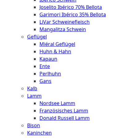
Joselito Ibérico 70% Bellota
Garimori Ibérico 35% Bellota
LiVar Schweinefleisch
Mangalitza Schwein
Geflügel
Miéral Geflügel
Huhn & Hahn
Kapaun
Ente
Perlhuhn
Gans
Kalb
Lamm
Nordsee Lamm
Französisches Lamm
Donald Russell Lamm
Bison
Kaninchen