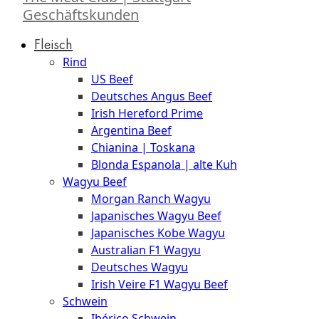
Geschäftskunden
Fleisch
Rind
US Beef
Deutsches Angus Beef
Irish Hereford Prime
Argentina Beef
Chianina | Toskana
Blonda Espanola | alte Kuh
Wagyu Beef
Morgan Ranch Wagyu
Japanisches Wagyu Beef
Japanisches Kobe Wagyu
Australian F1 Wagyu
Deutsches Wagyu
Irish Veire F1 Wagyu Beef
Schwein
Ibérico Schwein