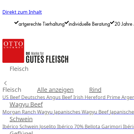
Direkt zum Inhalt
artgerechte Tierhaltung
individuelle Beratung
20 Jahre 
Fleisch
Fleisch
Alle anzeigen
Rind
US Beef
Deutsches Angus Beef
Irish Hereford Prime
Argen
Wagyu Beef
Morgan Ranch Wagyu
Japanisches Wagyu Beef
Japanisch
Schwein
Ibérico Schwein
Joselito Ibérico 70% Bellota
Garimori Ibéri
Geflügel