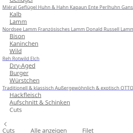
Miéral Geflügel
Huhn & Hahn
Kapaun
Ente
Perlhuhn
Gans
Kalb
Lamm
Nordsee Lamm
Französisches Lamm
Donald Russell Lam
Bison
Kaninchen
Wild
Reh
Rotwild
Elch
Dry-Aged
Burger
Würstchen
Traditionell & klassisch
Außergewöhnlich & exotisch
OTTO
Hackfleisch
Aufschnitt & Schinken
Cuts
Cuts
Alle anzeigen
Filet