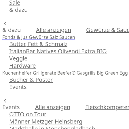
Sale
& dazu
& dazu
Alle anzeigen
Gewürze & Sau
Fonds & Jus
Gewürze
Salz
Saucen
Butter, Fett & Schmalz
ItalianBar Natives Olivenöl Extra BIO
Veggie
Hardware
Küchenhelfer
Grillgeräte
Beefer® Gasgrills
Big Green Egg 
Bücher & Poster
Events
Events
Alle anzeigen
Fleischkompeten
OTTO on Tour
Männer Metzger Heinsberg
Markthalle in Mönchengladbach