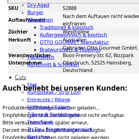
Dry-Aged
SKU
52888
Burger
Nach dem Auftauen nicht wiede
Auftauhinweis
Würstchen
einfrieren
Traditionell & klassisch
Züchter
Westholme
Außergewöhnlich & exotisch
Herkunft
Australien
OTTO GOURMET Manufaktur
Gebrüder Otto Gourmet GmbH,
Bratwurstsets & Toppings
Verantwortlicher
Boos-Fremery-Str. 62, Bizzpark
Hackfleisch
Unternehmer
Oberbruch, 52525 Heinsberg,
Aufschnitt & Schinken
Deutschland
Cuts
Filet
Auch beliebt bei unseren Kunden:
Rumpsteak / Strip Loin
Entrecote / Ribeye
Hüftsteak / Sirloin
Produktempfehlungen werden geladen…
T-Bone & Porterhouse
Empfehlungen sind vorübergehend nicht verfügbar.
Tomahawk
Bitte versuchen Sie es später erneut.
Tri Tip - Bürgermeisterstück
Derzeit sind keine Empfehlungen verfügbar.
Bäckchen
Empfehlungen können nicht geladen werden.