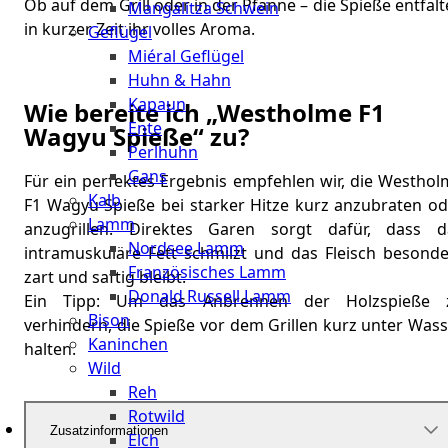
Ob auf dem Grill oder in der Pfanne – die Spieße entfal
Mangalitza Schwein
in kurzer Zeit ihr volles Aroma.
Geflügel
Miéral Geflügel
Huhn & Hahn
Kapaun
Wie bereite ich „Westholme F1
Ente
Wagyu Spieße“ zu?
Perlhuhn
Gans
Für ein perfektes Ergebnis empfehlen wir, die Westhol
Kalb
F1 Wagyu Spieße bei starker Hitze kurz anzubraten od
Lamm
anzugrillen. Direktes Garen sorgt dafür, dass d
Nordsee Lamm
intramuskuläre Fett schmilzt und das Fleisch besonde
Französisches Lamm
zart und saftig bleibt.
Donald Russell Lamm
Ein Tipp: Um das Anbrennen der Holzspieße 
Bison
verhindern, die Spieße vor dem Grillen kurz unter Was
Kaninchen
halten.
Wild
Reh
Rotwild
Zusatzinformationen
Elch