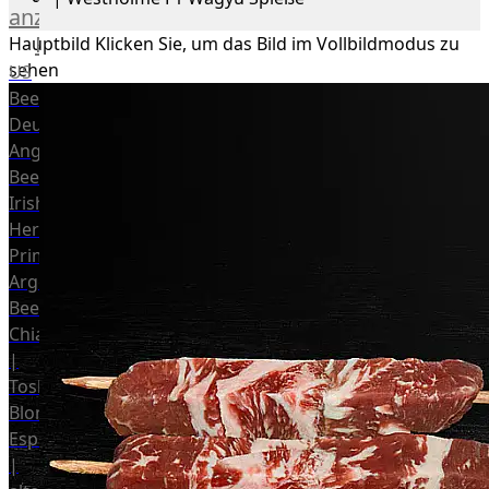
anzeigen
Rind
Hauptbild
Klicken Sie, um das Bild im Vollbildmodus zu
sehen
US
Beef
Deutsches
Angus
Beef
Irish
Hereford
Prime
Argentina
Beef
Chianina
|
Toskana
Blonda
Espanola
|