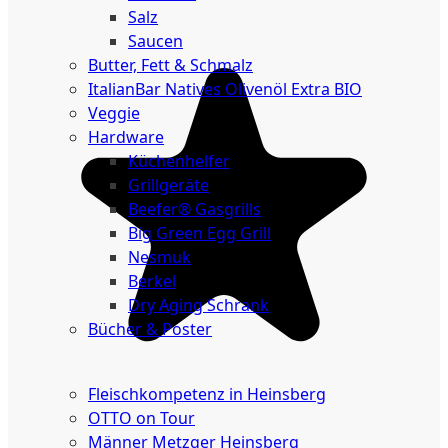
Salz
Saucen
Butter, Fett & Schmalz
ItalianBar Natives Olivenöl Extra BIO
Veggie
Hardware
Küchenhelfer
Grillgeräte
Beefer® Gasgrills
Big Green Egg Grill
Nesmuk
Berkel
Dry Aging Schrank
Bücher & Poster
Events
Fleischkompetenz in Heinsberg
OTTO on Tour
Männer Metzger Heinsberg