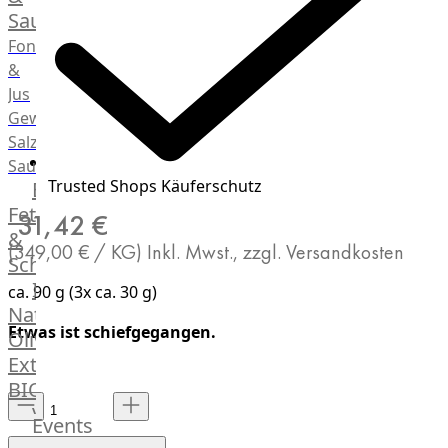
Saucen
Fonds
&
Jus
Gewürze
Salz
Saucen
Trusted Shops Käuferschutz
Butter,
Fett
31,42 €
&
(349,00 € / KG)
Inkl. Mwst., zzgl. Versandkosten
Schmalz
ItalianBar
ca. 90 g (3x ca. 30 g)
Natives
Etwas ist schiefgegangen.
Olivenöl
Extra
BIO
Veggie
Events
Hardware