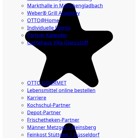
Markthalle in Mönchengladbach
Weber® Grill Academy
OTTO@Home
Individuelle Events
Partner Kalender
Gästehaus Villa Glanzstoff
Gutscheine
Über
uns
OTTO GOURMET
Lebensmittel online bestellen
Karriere
Kochschul-Partner
Depot-Partner
Frischetheken-Partner
Männer Metzger | Heinsberg
Feinkost Stüttgen | Düsseldorf