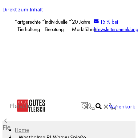
Direkt zum Inhalt
artgerechte
individuelle
20 Jahre
15 % bei
Tierhaltung
Beratung
Marktführer
Newsletteranmeldun
✕
Fleisch
✕
Warenkorb
Fleisch
Home
Alle
|
Westholme F1 Wagyu Spieße