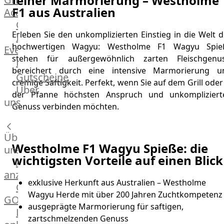
feiner Marmorierung – Westholme
F1 aus Australien
Academy
OTTO@Home
Erleben Sie den unkomplizierten Einstieg in die Welt 
Individuelle
hochwertigen Wagyu: Westholme F1 Wagyu Spie
Events
stehen für außergewöhnlich zarten Fleischgenus
Partner
bereichert durch eine intensive Marmorierung u
Kalender
Gutscheine
cremige Saftigkeit. Perfekt, wenn Sie auf dem Grill oder
Gästehaus
Über
der Pfanne höchsten Anspruch und unkompliziert
Villa
uns
Genuss verbinden möchten.
Glanzstoff
Über
Westholme F1 Wagyu Spieße: die
uns
wichtigsten Vorteile auf einen Blick
Alle
anzeigen
exklusive Herkunft aus Australien – Westholme
OTTO
Wagyu Herde mit über 200 Jahren Zuchtkompetenz
GOURMET
ausgeprägte Marmorierung für saftigen,
Lebensmittel
zartschmelzenden Genuss