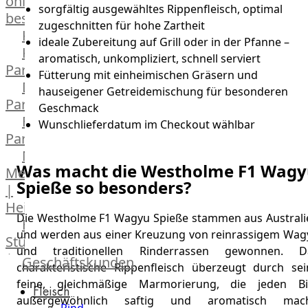
online
sorgfältig ausgewähltes Rippenfleisch, optimal
bestellen
zugeschnitten für hohe Zartheit
Karriere
ideale Zubereitung auf Grill oder in der Pfanne –
Kochschul-
aromatisch, unkompliziert, schnell serviert
Partner
Fütterung mit einheimischen Gräsern und
Depot-
hauseigener Getreidemischung für besonderen
Partner
Geschmack
Frischetheken-
Wunschlieferdatum im Checkout wählbar
Partner
Männer
Was macht die Westholme F1 Wag
Metzger
Spieße so besonders?
|
Heinsberg
Die Westholme F1 Wagyu Spieße stammen aus Australi
Feinkost
und werden aus einer Kreuzung von reinrassigem Wag
Stüttgen
und traditionellen Rinderrassen gewonnen. D
|
Geschäftskunden
charakteristische Rippenfleisch überzeugt durch sei
Düsseldorf
feine, gleichmäßige Marmorierung, die jeden Bi
Fleisch
The
außergewöhnlich saftig und aromatisch mach