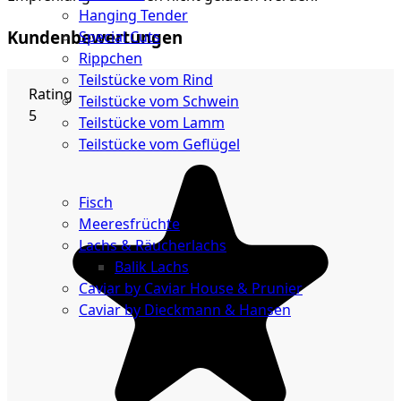
Hanging Tender
Kundenbewertungen
Special Cuts
Rippchen
Teilstücke vom Rind
Rating
Teilstücke vom Schwein
5
Teilstücke vom Lamm
Teilstücke vom Geflügel
Seafood
Fisch
Meeresfrüchte
Lachs & Räucherlachs
Balik Lachs
Caviar by Caviar House & Prunier
Caviar by Dieckmann & Hansen
Probierpakete
Schnelle