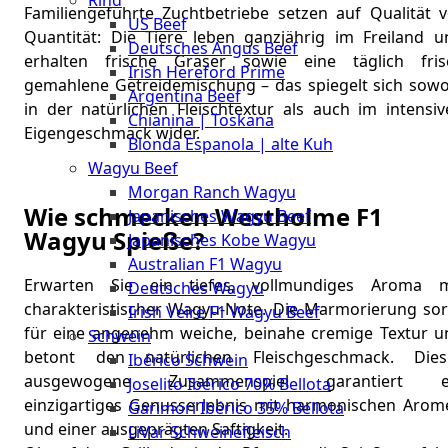
Rind
Meat
Familiengeführte Zuchtbetriebe setzen auf Qualität v
US Beef
Club
Quantität: Die Tiere leben ganzjährig im Freiland u
Deutsches Angus Beef
|
erhalten frische Gräser sowie eine täglich fris
Irish Hereford Prime
Stuttgart
gemahlene Getreidemischung – das spiegelt sich sowo
Argentina Beef
in der natürlichen Fleischtextur als auch im intensiv
Chianina | Toskana
Eigengeschmack wider.
Blonda Espanola | alte Kuh
Wagyu Beef
Morgan Ranch Wagyu
Wie schmecken Westholme F1
Japanisches Wagyu Beef
Wagyu Spieße?
Japanisches Kobe Wagyu
Australian F1 Wagyu
Erwarten Sie ein tiefes, vollmundiges Aroma m
Deutsches Wagyu
charakteristischer Wagyu-Note. Die Marmorierung sor
Irish Veire F1 Wagyu Beef
für eine angenehm weiche, beinahe cremige Textur u
Schwein
betont den natürlichen Fleischgeschmack. Dies
Ibérico Schwein
ausgewogene Zusammenspiel garantiert e
Joselito Ibérico 70% Bellota
einzigartiges Genusserlebnis mit harmonischen Arom
Garimori Ibérico 35% Bellota
und einer ausgeprägten Saftigkeit.
LiVar Schweinefleisch