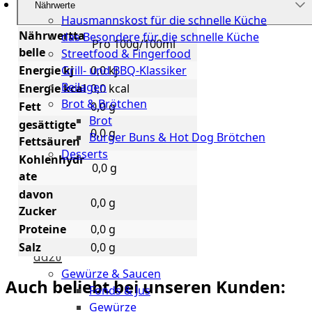
Küche
Nährwerte
Hausmannskost für die schnelle Küche
Nährwertta
das Besondere für die schnelle Küche
Pro 100g/100ml
belle
Streetfood & Fingerfood
Energie kj
0,0 kj
Grill- und BBQ-Klassiker
Beilagen
Energie kcal
0,0 kcal
Brot & Brötchen
Fett
0,0 g
Brot
gesättigte
0,0 g
Burger Buns & Hot Dog Brötchen
Fettsäuren
Desserts
Kohlenhydr
0,0 g
ate
Neu
davon
0,0 g
Sale
Zucker
Proteine
0,0 g
&
Salz
0,0 g
dazu
Gewürze & Saucen
Auch beliebt bei unseren Kunden:
Fonds & Jus
Gewürze