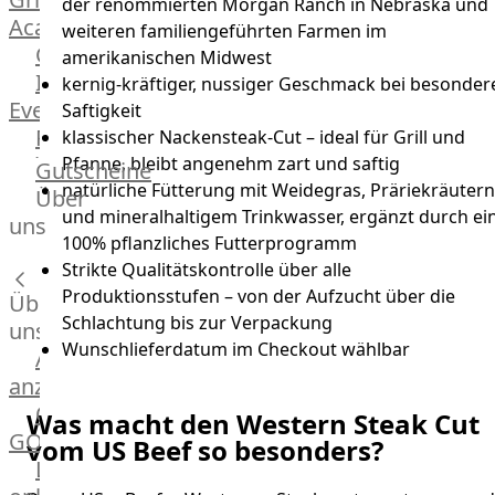
der renommierten Morgan Ranch in Nebraska und
Academy
weiteren familiengeführten Farmen im
OTTO@Home
amerikanischen Midwest
Individuelle
kernig-kräftiger, nussiger Geschmack bei besonder
Events
Saftigkeit
Partner
klassischer Nackensteak-Cut – ideal für Grill und
Kalender
Pfanne, bleibt angenehm zart und saftig
Gutscheine
Gästehaus
natürliche Fütterung mit Weidegras, Präriekräutern
Über
und mineralhaltigem Trinkwasser, ergänzt durch ei
Villa
uns
100% pflanzliches Futterprogramm
Glanzstoff
Strikte Qualitätskontrolle über alle
Produktionsstufen – von der Aufzucht über die
Über
Schlachtung bis zur Verpackung
uns
Wunschlieferdatum im Checkout wählbar
Alle
anzeigen
OTTO
Was macht den Western Steak Cut
GOURMET
vom US Beef so besonders?
Lebensmittel