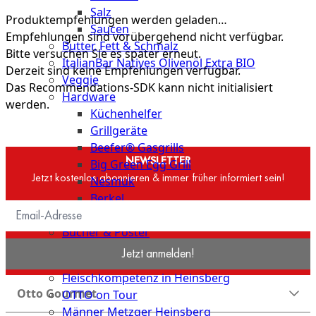
Salz
Produktempfehlungen werden geladen…
Saucen
Empfehlungen sind vorübergehend nicht verfügbar.
Butter, Fett & Schmalz
Bitte versuchen Sie es später erneut.
ItalianBar Natives Olivenöl Extra BIO
Derzeit sind keine Empfehlungen verfügbar.
Veggie
Das Recommendations-SDK kann nicht initialisiert
Hardware
werden.
Küchenhelfer
Grillgeräte
Beefer® Gasgrills
NEWSLETTER
Big Green Egg Grill
Jetzt kostenlos abonnieren & immer früher informiert sein!
Nesmuk
Berkel
Dry Aging Schrank
Bücher & Poster
Jetzt anmelden!
Events
Fleischkompetenz in Heinsberg
Otto Gourmet
OTTO on Tour
Männer Metzger Heinsberg