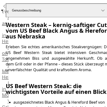
Küchenhelfer
Grillgeräte
Events
Genussbeschreibung
Beefer®
Alle
Gasgrills
anzeigen
Western Steak – kernig-saftiger Cut
Big
Fleischkompetenz
vom US Beef Black Angus & Herefo
Green
in
aus Nebraska
Egg
Heinsberg
Grill
OTTO
Erleben Sie echtes amerikanisches Steakvergnügen: D
Nesmuk
on
US Beef Western Steak bietet intensiven Geschmac
Berkel
angenehmen Biss und ausgewählte Herkunft. Ob a
Tour
Dry
dem Grill oder in der Pfanne – dieses Stück überzeugt 
Männer
Aging
unverfälschter Qualität und kraftvollem Aroma.
Metzger
Schrank
Heinsberg
Bücher
Markthalle
&
US Beef Western Steak: die
in
Poster
wichtigsten Vorteile auf einen Blick
Mönchengladbach
Weber®
ausgezeichnetes Black Angus & Hereford Beef von
Grill