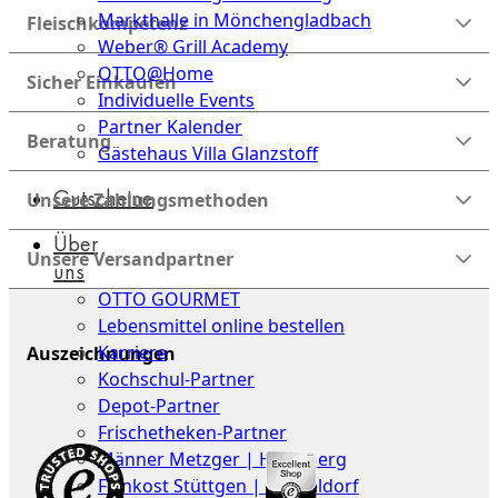
Markthalle in Mönchengladbach
Fleischkompetenz
Weber® Grill Academy
OTTO@Home
Sicher Einkaufen
Individuelle Events
Partner Kalender
Beratung
Gästehaus Villa Glanzstoff
Gutscheine
Unsere Zahlungsmethoden
Über
Unsere Versandpartner
uns
OTTO GOURMET
Lebensmittel online bestellen
Karriere
Auszeichnungen
Kochschul-Partner
Depot-Partner
Frischetheken-Partner
Männer Metzger | Heinsberg
Feinkost Stüttgen | Düsseldorf