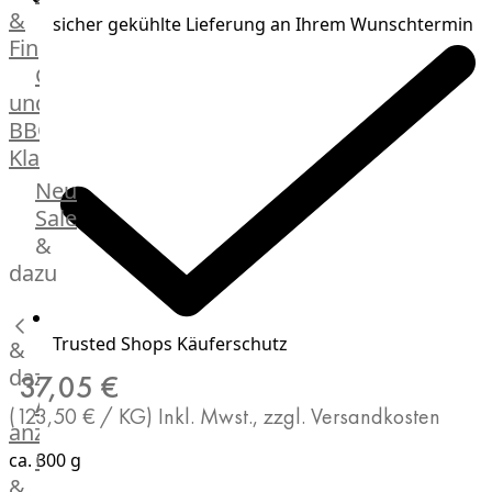
&
sicher gekühlte Lieferung an Ihrem Wunschtermin
Manufaktur
Fingerfood
Bratwurstsets
Grill-
&
und
Toppings
BBQ-
Hackfleisch
Klassiker
Aufschnitt
&
Beilagen
Neu
Schinken
Brot
Sale
&
&
Brötchen
dazu
Brot
Burger
Trusted Shops Käuferschutz
&
Buns
&
dazu
37,05 €
Hot
Alle
(123,50 € / KG)
Inkl. Mwst., zzgl. Versandkosten
Dog
anzeigen
Brötchen
Gewürze
ca. 300 g
Desserts
&