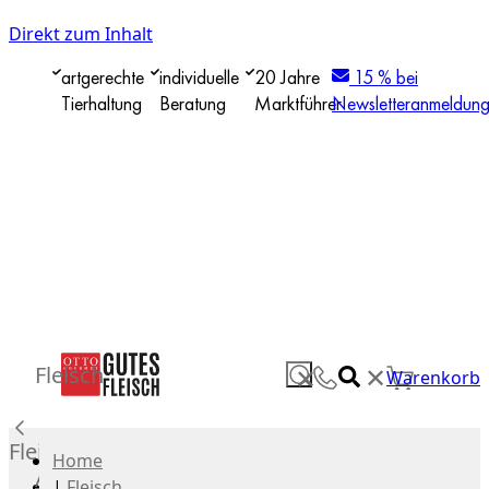
Direkt zum Inhalt
artgerechte
individuelle
20 Jahre
15 % bei
Tierhaltung
Beratung
Marktführer
Newsletteranmeldun
✕
Fleisch
✕
Warenkorb
Fleisch
Home
Alle
|
Fleisch