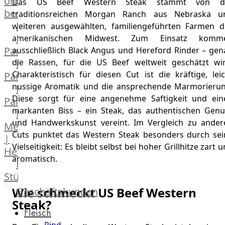
online
Das US Beef Western Steak stammt von d
bestellen
traditionsreichen Morgan Ranch aus Nebraska u
Karriere
weiteren ausgewählten, familiengeführten Farmen d
Kochschul-
amerikanischen Midwest. Zum Einsatz komm
Partner
ausschließlich Black Angus und Hereford Rinder – gen
die Rassen, für die US Beef weltweit geschätzt wir
Depot-
Charakteristisch für diesen Cut ist die kräftige, lei
Partner
nussige Aromatik und die ansprechende Marmorierun
Frischetheken-
Diese sorgt für eine angenehme Saftigkeit und ein
Partner
markanten Biss – ein Steak, das authentischen Genu
Männer
und Handwerkskunst vereint. Im Vergleich zu ander
Metzger
Cuts punktet das Western Steak besonders durch sei
|
Vielseitigkeit: Es bleibt selbst bei hoher Grillhitze zart 
Heinsberg
aromatisch.
Feinkost
Stüttgen
|
Wie schmeckt US Beef Western
Geschäftskunden
Düsseldorf
Steak?
Fleisch
The