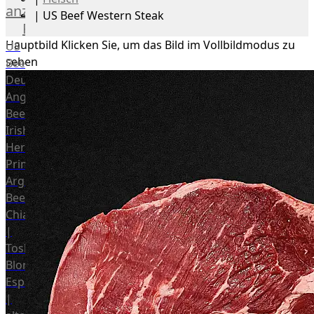
anzeigen
|
US Beef Western Steak
Rind
Hauptbild
Klicken Sie, um das Bild im Vollbildmodus zu
US
sehen
Beef
Deutsches
Angus
Beef
Irish
Hereford
Prime
Argentina
Beef
Chianina
|
Toskana
Blonda
Espanola
|