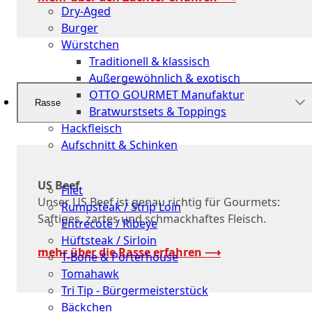
Dry-Aged
Burger
Würstchen
Traditionell & klassisch
Außergewöhnlich & exotisch
OTTO GOURMET Manufaktur
Rasse
Bratwurstsets & Toppings
Hackfleisch
Aufschnitt & Schinken
Cuts
US Beef
Filet
Unser US Beef ist genau richtig für Gourmets:
Rumpsteak / Strip Loin
Saftiges, zartes und schmackhaftes Fleisch.
Entrecote / Ribeye
Hüftsteak / Sirloin
mehr über die Rasse erfahren ⟶
T-Bone & Porterhouse
Tomahawk
Tri Tip - Bürgermeisterstück
Bäckchen