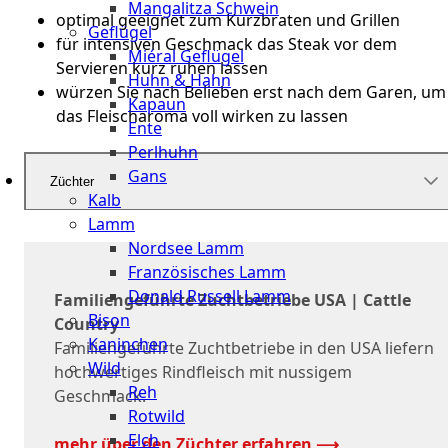
Mangalitza Schwein
optimal geeignet zum Kurzbraten und Grillen
Geflügel
für intensiven Geschmack das Steak vor dem
Miéral Geflügel
Servieren kurz ruhen lassen
Huhn & Hahn
würzen Sie nach Belieben erst nach dem Garen, um
Kapaun
das Fleischaroma voll wirken zu lassen
Ente
Perlhuhn
Gans
Züchter
Kalb
Lamm
Nordsee Lamm
Französisches Lamm
Donald Russell Lamm
Familiengeführte Zuchtbetriebe USA | Cattle
Bison
Country
Kaninchen
Familiengeführte Zuchtbetriebe in den USA liefern
Wild
hochwertiges Rindfleisch mit nussigem
Reh
Geschmack.
Rotwild
Elch
mehr über den Züchter erfahren ⟶