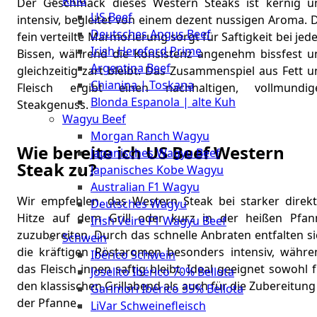
Rind
Meat
Der Geschmack dieses Western Steaks ist kernig u
US Beef
Club
intensiv, begleitet von einem dezent nussigen Aroma. 
Deutsches Angus Beef
|
fein verteilte Marmorierung sorgt für Saftigkeit bei je
Irish Hereford Prime
Bissen, während die Konsistenz angenehm bissfest u
Stuttgart
Argentina Beef
gleichzeitig zart bleibt. Das Zusammenspiel aus Fett 
Chianina | Toskana
Fleisch ergibt einen nachhaltigen, vollmundig
Blonda Espanola | alte Kuh
Steakgenuss.
Wagyu Beef
Morgan Ranch Wagyu
Wie bereite ich US Beef Western
Japanisches Wagyu Beef
Steak zu?
Japanisches Kobe Wagyu
Australian F1 Wagyu
Wir empfehlen, das Western Steak bei starker direkt
Deutsches Wagyu
Hitze auf dem Grill oder kurz in der heißen Pfan
Irish Veire F1 Wagyu Beef
zuzubereiten. Durch das schnelle Anbraten entfalten s
Schwein
die kräftigen Röstaromen besonders intensiv, währe
Ibérico Schwein
das Fleisch innen saftig bleibt. Ideal geeignet sowohl 
Joselito Ibérico 70% Bellota
den klassischen Grillabend als auch für die Zubereitung
Garimori Ibérico 35% Bellota
der Pfanne.
LiVar Schweinefleisch