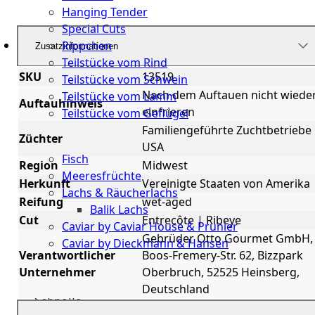
Hanging Tender
Special Cuts
Rippchen
Zusatzinformationen
Teilstücke vom Rind
SKU
13519
Teilstücke vom Schwein
Nach dem Auftauen nicht wiede
Teilstücke vom Lamm
Auftauhinweis
einfrieren
Teilstücke vom Geflügel
Familiengeführte Zuchtbetriebe
Züchter
Seafood
USA
Fisch
Region
Midwest
Meeresfrüchte
Herkunft
Vereinigte Staaten von Amerika
Lachs & Räucherlachs
Reifung
wet-aged
Balik Lachs
Cut
Entrecôte | Ribeye
Caviar by Caviar House & Prunier
Gebrüder Otto Gourmet GmbH,
Caviar by Dieckmann & Hansen
Verantwortlicher
Boos-Fremery-Str. 62, Bizzpark
Probierpakete
Unternehmer
Oberbruch, 52525 Heinsberg,
Deutschland
Schnelle