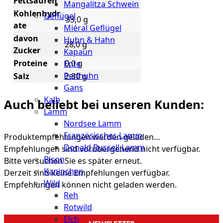
Fettsäuren
Mangalitza Schwein
Kohlenhydr
Geflügel
33,0 g
ate
Miéral Geflügel
davon
Huhn & Hahn
28,0 g
Zucker
Kapaun
Proteine
0,0 g
Ente
Perlhuhn
Salz
2,80 g
Gans
Kalb
Auch beliebt bei unseren Kunden:
Lamm
Nordsee Lamm
Französisches Lamm
Produktempfehlungen werden geladen…
Donald Russell Lamm
Empfehlungen sind vorübergehend nicht verfügbar.
Bison
Bitte versuchen Sie es später erneut.
Kaninchen
Derzeit sind keine Empfehlungen verfügbar.
Wild
Empfehlungen können nicht geladen werden.
Reh
Rotwild
Elch