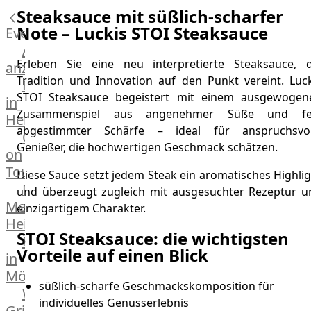
Küchenhelfer
Steaksauce mit süßlich-scharfer
Grillgeräte
Note – Luckis STOI Steaksauce
Events
Beefer®
Alle
Gasgrills
Erleben Sie eine neu interpretierte Steaksauce, d
anzeigen
Big
Tradition und Innovation auf den Punkt vereint. Luck
Fleischkompetenz
Green
STOI Steaksauce begeistert mit einem ausgewogen
in
Egg
Zusammenspiel aus angenehmer Süße und fe
Heinsberg
Grill
abgestimmter Schärfe – ideal für anspruchsvol
OTTO
Nesmuk
Genießer, die hochwertigen Geschmack schätzen.
on
Berkel
Tour
Diese Sauce setzt jedem Steak ein aromatisches Highli
Dry
Männer
und überzeugt zugleich mit ausgesuchter Rezeptur u
Aging
Metzger
einzigartigem Charakter.
Schrank
Heinsberg
Bücher
STOI Steaksauce: die wichtigsten
Markthalle
&
Vorteile auf einen Blick
in
Poster
Mönchengladbach
süßlich-scharfe Geschmackskomposition für
Weber®
individuelles Genusserlebnis
Grill