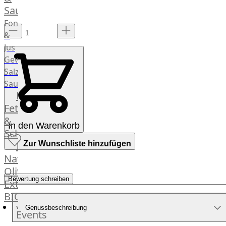
Saucen
Fonds
&
Jus
Gewürze
Salz
Saucen
Butter,
Fett
&
In den Warenkorb
Schmalz
ItalianBar
Zur Wunschliste hinzufügen
Natives
Olivenöl
Bewertung schreiben
Extra
BIO
Veggie
Genussbeschreibung
Events
Hardware