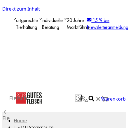
Direkt zum Inhalt
artgerechte
individuelle
20 Jahre
15 % bei
Tierhaltung
Beratung
Marktführer
Newsletteranmeldun
✕
Fleisch
✕
Warenkorb
Fleisch
Home
Alle
|
STOI Steaksauce