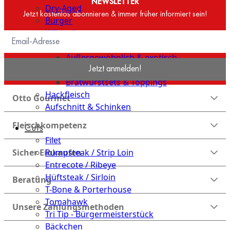
NEWSLETTER
Dry-Aged
Jetzt kostenlos abonnieren & immer früher informiert sein!
Burger
Würstchen
Traditionell & klassisch
Außergewöhnlich & exotisch
Jetzt anmelden!
OTTO GOURMET Manufaktur
Bratwurstsets & Toppings
Hackfleisch
Otto Gourmet
Aufschnitt & Schinken
Fleischkompetenz
Cuts
Filet
Sicher Einkaufen
Rumpsteak / Strip Loin
Entrecote / Ribeye
Hüftsteak / Sirloin
Beratung
T-Bone & Porterhouse
Tomahawk
Unsere Zahlungsmethoden
Tri Tip - Bürgermeisterstück
Bäckchen