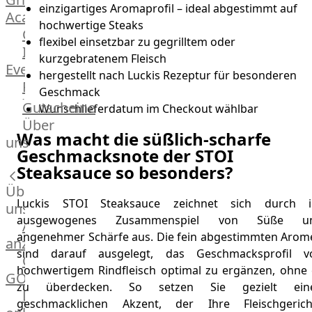
einzigartiges Aromaprofil – ideal abgestimmt auf
Academy
hochwertige Steaks
OTTO@Home
flexibel einsetzbar zu gegrilltem oder
Individuelle
kurzgebratenem Fleisch
Events
hergestellt nach Luckis Rezeptur für besonderen
Partner
Geschmack
Kalender
Gutscheine
Wunschlieferdatum im Checkout wählbar
Gästehaus
Über
Was macht die süßlich-scharfe
Villa
uns
Geschmacksnote der STOI
Glanzstoff
Steaksauce so besonders?
Über
Luckis STOI Steaksauce zeichnet sich durch i
uns
ausgewogenes Zusammenspiel von Süße u
Alle
angenehmer Schärfe aus. Die fein abgestimmten Arom
anzeigen
sind darauf ausgelegt, das Geschmacksprofil v
OTTO
hochwertigem Rindfleisch optimal zu ergänzen, ohne 
GOURMET
zu überdecken. So setzen Sie gezielt ein
Lebensmittel
geschmacklichen Akzent, der Ihre Fleischgerich