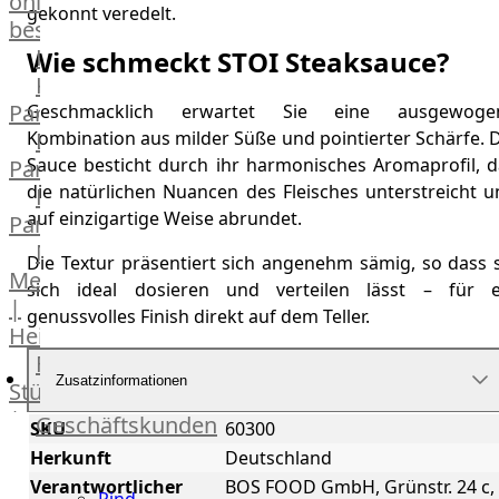
online
gekonnt veredelt.
bestellen
Karriere
Wie schmeckt STOI Steaksauce?
Kochschul-
Partner
Geschmacklich erwartet Sie eine ausgewoge
Kombination aus milder Süße und pointierter Schärfe. 
Depot-
Sauce besticht durch ihr harmonisches Aromaprofil, d
Partner
die natürlichen Nuancen des Fleisches unterstreicht u
Frischetheken-
auf einzigartige Weise abrundet.
Partner
Männer
Die Textur präsentiert sich angenehm sämig, so dass s
Metzger
sich ideal dosieren und verteilen lässt – für e
|
genussvolles Finish direkt auf dem Teller.
Heinsberg
Feinkost
Zusatzinformationen
Stüttgen
|
Geschäftskunden
SKU
60300
Düsseldorf
Herkunft
Deutschland
Fleisch
The
Verantwortlicher
BOS FOOD GmbH, Grünstr. 24 c,