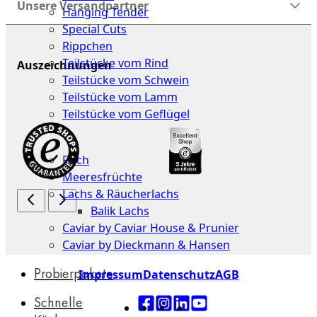
Unsere Versandpartner
Hanging Tender
Special Cuts
Rippchen
Teilstücke vom Rind
Auszeichnungen
Teilstücke vom Schwein
Teilstücke vom Lamm
Teilstücke vom Geflügel
Seafood
Fisch
Meeresfrüchte
Lachs & Räucherlachs
Balik Lachs
Caviar by Caviar House & Prunier
Caviar by Dieckmann & Hansen
Probierpakete
Impressum
Datenschutz
AGB
Schnelle