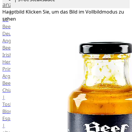
anzeigen
Rind
Hauptbild
Klicken Sie, um das Bild im Vollbildmodus zu
sehen
US
Beef
Deutsches
Angus
Beef
Irish
Hereford
Prime
Argentina
Beef
Chianina
|
Toskana
Blonda
Espanola
|