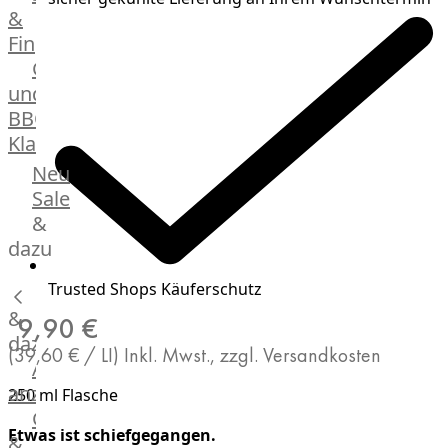
&
Manufaktur
Fingerfood
Bratwurstsets
Grill-
&
und
Toppings
BBQ-
Hackfleisch
Klassiker
Aufschnitt
&
Beilagen
Neu
Schinken
Brot
Sale
&
&
Brötchen
dazu
Brot
Trusted Shops Käuferschutz
Burger
&
Buns
9,90 €
&
dazu
(39,60 € / LI)
Inkl. Mwst., zzgl. Versandkosten
Hot
Alle
Dog
anzeigen
250 ml Flasche
Brötchen
Gewürze
Desserts
Etwas ist schiefgegangen.
&