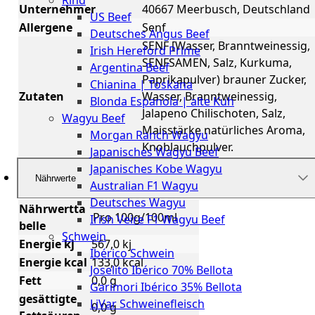
Rind
Meat
Unternehmer
40667 Meerbusch, Deutschland
US Beef
Club
Allergene
Senf
Deutsches Angus Beef
|
SENF [Wasser, Branntweinessig,
Irish Hereford Prime
Stuttgart
SENFSAMEN, Salz, Kurkuma,
Argentina Beef
Paprikapulver) brauner Zucker,
Chianina | Toskana
Zutaten
Wasser, Branntweinessig,
Blonda Espanola | alte Kuh
Jalapeno Chilischoten, Salz,
Wagyu Beef
Maisstärke natürliches Aroma,
Morgan Ranch Wagyu
Knoblauchpulver.
Japanisches Wagyu Beef
Japanisches Kobe Wagyu
Nährwerte
Australian F1 Wagyu
Deutsches Wagyu
Nährwertta
Pro 100g/100ml
Irish Veire F1 Wagyu Beef
belle
Schwein
Energie kj
567,0 kj
Ibérico Schwein
Energie kcal
133,0 kcal
Joselito Ibérico 70% Bellota
Fett
0,0 g
Garimori Ibérico 35% Bellota
gesättigte
LiVar Schweinefleisch
0,0 g