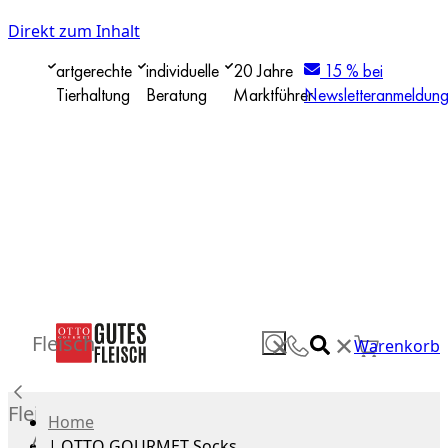
Direkt zum Inhalt
artgerechte
individuelle
20 Jahre
15 % bei
Tierhaltung
Beratung
Marktführer
Newsletteranmeldun
✕
Fleisch
✕
Warenkorb
Fleisch
Home
Alle
|
OTTO GOURMET Socks