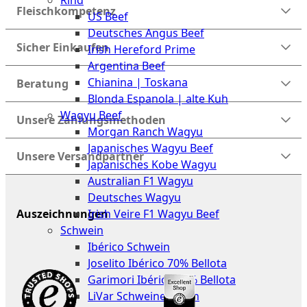
Rind
Meat
Fleischkompetenz
US Beef
Club
Deutsches Angus Beef
|
Sicher Einkaufen
Irish Hereford Prime
Stuttgart
Argentina Beef
Chianina | Toskana
Beratung
Blonda Espanola | alte Kuh
Wagyu Beef
Unsere Zahlungsmethoden
Morgan Ranch Wagyu
Japanisches Wagyu Beef
Unsere Versandpartner
Japanisches Kobe Wagyu
Australian F1 Wagyu
Deutsches Wagyu
Irish Veire F1 Wagyu Beef
Auszeichnungen
Schwein
Ibérico Schwein
Joselito Ibérico 70% Bellota
Garimori Ibérico 35% Bellota
LiVar Schweinefleisch