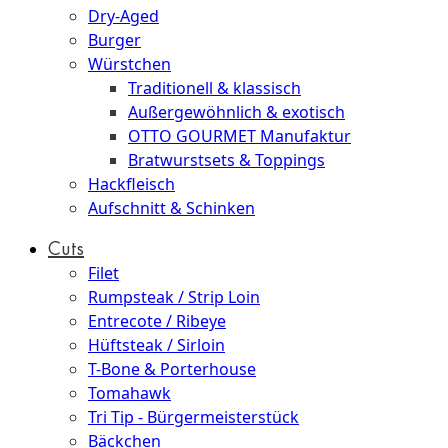
Dry-Aged
Burger
Würstchen
Traditionell & klassisch
Außergewöhnlich & exotisch
OTTO GOURMET Manufaktur
Bratwurstsets & Toppings
Hackfleisch
Aufschnitt & Schinken
Cuts
Filet
Rumpsteak / Strip Loin
Entrecote / Ribeye
Hüftsteak / Sirloin
T-Bone & Porterhouse
Tomahawk
Tri Tip - Bürgermeisterstück
Bäckchen