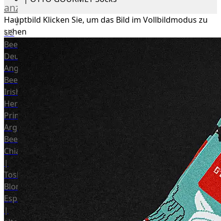
anzeigen
Rind
Hauptbild
Klicken Sie, um das Bild im Vollbildmodus zu
sehen
US
Beef
Deutsches
Angus
Beef
Irish
Hereford
Prime
Argentina
Beef
Chianina
|
Toskana
Blonda
Espanola
|