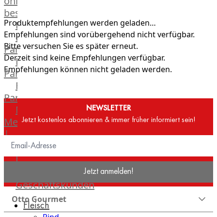
online
bestellen
Produktempfehlungen werden geladen…
Karriere
Empfehlungen sind vorübergehend nicht verfügbar.
Kochschul-
Bitte versuchen Sie es später erneut.
Partner
Derzeit sind keine Empfehlungen verfügbar.
Depot-
Empfehlungen können nicht geladen werden.
Partner
Frischetheken-
Partner
NEWSLETTER
Männer
Jetzt kostenlos abonnieren & immer früher informiert sein!
Metzger
|
Heinsberg
Feinkost
Stüttgen
Jetzt anmelden!
|
Geschäftskunden
Düsseldorf
Otto Gourmet
Fleisch
The