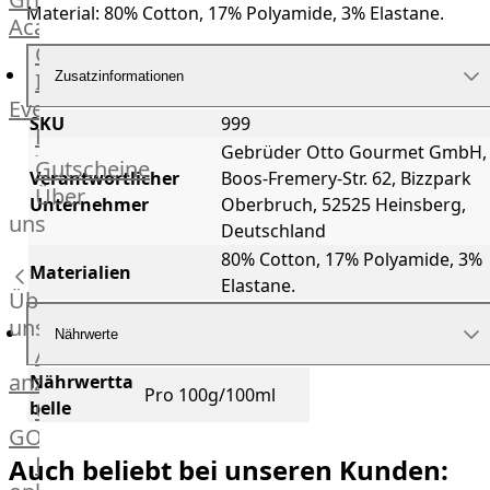
Material: 80% Cotton, 17% Polyamide, 3% Elastane.
Academy
OTTO@Home
Individuelle
Zusatzinformationen
Events
SKU
999
Partner
Gebrüder Otto Gourmet GmbH,
Kalender
Gutscheine
Verantwortlicher
Boos-Fremery-Str. 62, Bizzpark
Gästehaus
Über
Unternehmer
Oberbruch, 52525 Heinsberg,
Villa
uns
Deutschland
Glanzstoff
80% Cotton, 17% Polyamide, 3%
Materialien
Elastane.
Über
uns
Nährwerte
Alle
anzeigen
Nährwertta
Pro 100g/100ml
OTTO
belle
GOURMET
Lebensmittel
Auch beliebt bei unseren Kunden: