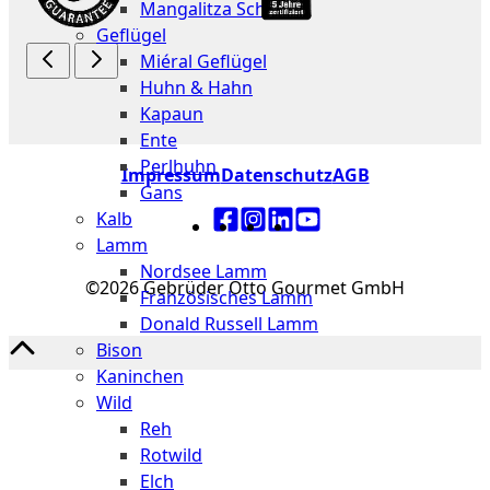
Mangalitza Schwein
Geflügel
Miéral Geflügel
Huhn & Hahn
Kapaun
Ente
Perlhuhn
Impressum
Datenschutz
AGB
Gans
Kalb
Lamm
Nordsee Lamm
©2026 Gebrüder Otto Gourmet GmbH
Französisches Lamm
Donald Russell Lamm
Bison
Kaninchen
Wild
Reh
Rotwild
Elch