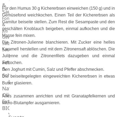
Desserts
&
Für den Humus 30 g Kichererbsen einweichen (150 g) und in
Saucen
Gemüsefond weichkochen. Einen Teil der Kichererbsen als
Fonds
Garnitur beiseite stellen. Zum Rest die Sesampaste und den
&
geschälten Knoblauch beigeben, einmal aufkochen und die
Jus
Masse fein mixen.
Gewürze
Die Zitronen-Julienne blanchieren. Mit Zucker eine helles
Salz
Saucen
Karamell herstellen und mit dem Zitronensaft ablöschen. Die
Butter,
Julienne und die Zitronenfilets dazugeben und einmal
Fett
aufkochen.
&
Den Joghurt mit Cumin, Salz und Pfeffer abschmecken.
Schmalz
Die beiseitegelegten eingeweichten Kichererbsen in etwas
ItalianBar
Butter glasieren.
Natives
Olivenöl
Alles zusammen anrichten und mit Granatapfelkernen und
Extra
Micro-Blutampfer ausgarnieren.
BIO
Veggie