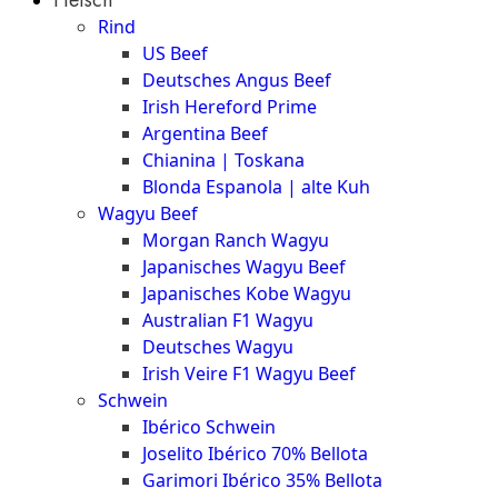
The
Rind
Meat
US Beef
Club
Deutsches Angus Beef
|
Irish Hereford Prime
Stuttgart
Argentina Beef
Chianina | Toskana
Blonda Espanola | alte Kuh
Wagyu Beef
Morgan Ranch Wagyu
Japanisches Wagyu Beef
Japanisches Kobe Wagyu
Australian F1 Wagyu
Deutsches Wagyu
Irish Veire F1 Wagyu Beef
Schwein
Ibérico Schwein
Joselito Ibérico 70% Bellota
Garimori Ibérico 35% Bellota