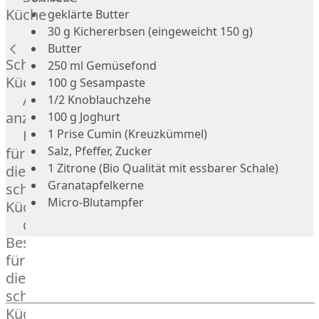
Russell
Küche
geklärte Butter
Lamm
30 g Kichererbsen (eingeweicht 150 g)
Bison
Butter
Kaninchen
Schnelle
250 ml Gemüsefond
Wild
Küche
100 g Sesampaste
Reh
Alle
1/2 Knoblauchzehe
Rotwild
anzeigen
100 g Joghurt
Elch
Hausmannskost
1 Prise Cumin (Kreuzkümmel)
Dry-
Salz, Pfeffer, Zucker
für
Aged
1 Zitrone (Bio Qualität mit essbarer Schale)
die
Burger
Granatapfelkerne
schnelle
Würstchen
Micro-Blutampfer
Küche
Traditionell
das
&
Besondere
klassisch
für
Außergewöhnlich
die
&
schnelle
exotisch
Küche
OTTO