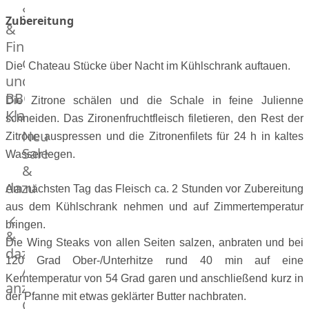
Streetfood
GOURMET
Zubereitung
&
Manufaktur
Fingerfood
Bratwurstsets
Grill-
&
Die Chateau Stücke über Nacht im Kühlschrank auftauen.
und
Toppings
BBQ-
Hackfleisch
Die Zitrone schälen und die Schale in feine Julienne
Klassiker
Aufschnitt
schneiden. Das Zironenfruchtfleisch filetieren, den Rest der
&
Beilagen
Neu
Zitrone auspressen und die Zitronenfilets für 24 h in kaltes
Schinken
Brot
Sale
Wasser legen.
&
&
Brötchen
dazu
Am nächsten Tag das Fleisch ca. 2 Stunden vor Zubereitung
Brot
aus dem Kühlschrank nehmen und auf Zimmertemperatur
Burger
bringen.
&
Buns
Die Wing Steaks von allen Seiten salzen, anbraten und bei
&
dazu
120 Grad Ober-/Unterhitze rund 40 min auf eine
Hot
Alle
Kerntemperatur von 54 Grad garen und anschließend kurz in
Dog
anzeigen
der Pfanne mit etwas geklärter Butter nachbraten.
Brötchen
Gewürze