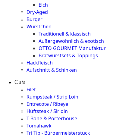
Elch
Dry-Aged
Burger
Würstchen
Traditionell & klassisch
Außergewöhnlich & exotisch
OTTO GOURMET Manufaktur
Bratwurstsets & Toppings
Hackfleisch
Aufschnitt & Schinken
Cuts
Filet
Rumpsteak / Strip Loin
Entrecote / Ribeye
Hüftsteak / Sirloin
T-Bone & Porterhouse
Tomahawk
Tri Tip - Bürgermeisterstück