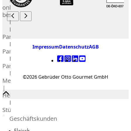
Lebensmittel
online
bestellen
Karriere
Kochschul-
Partner
Depot-
Impressum
Datenschutz
AGB
Partner
Frischetheken-
Partner
Männer
©2026 Gebrüder Otto Gourmet GmbH
Metzger
|
Heinsberg
Feinkost
Stüttgen
|
Geschäftskunden
Düsseldorf
Fleisch