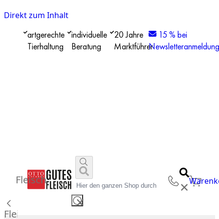
Direkt zum Inhalt
artgerechte
individuelle
20 Jahre
15 % bei
Tierhaltung
Beratung
Marktführer
Newsletteranmeldun
Fleisch
Warenk
✕
✕
Fleisch