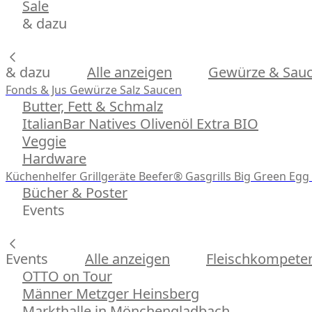
Sale
& dazu
& dazu
Alle anzeigen
Gewürze & Sau
Fonds & Jus
Gewürze
Salz
Saucen
Butter, Fett & Schmalz
ItalianBar Natives Olivenöl Extra BIO
Veggie
Hardware
Küchenhelfer
Grillgeräte
Beefer® Gasgrills
Big Green Egg 
Bücher & Poster
Events
Events
Alle anzeigen
Fleischkompeten
OTTO on Tour
Männer Metzger Heinsberg
Markthalle in Mönchengladbach