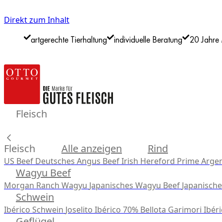
Direkt zum Inhalt
artgerechte Tierhaltung
individuelle Beratung
20 Jahre 
Fleisch
Fleisch
Alle anzeigen
Rind
US Beef
Deutsches Angus Beef
Irish Hereford Prime
Argen
Wagyu Beef
Morgan Ranch Wagyu
Japanisches Wagyu Beef
Japanisch
Schwein
Ibérico Schwein
Joselito Ibérico 70% Bellota
Garimori Ibéri
Geflügel