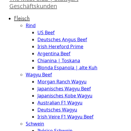
Geschäftskunden
Fleisch
Rind
US Beef
Deutsches Angus Beef
Irish Hereford Prime
Argentina Beef
Chianina | Toskana
Blonda Espanola | alte Kuh
Wagyu Beef
Morgan Ranch Wagyu
Japanisches Wagyu Beef
Japanisches Kobe Wagyu
Australian F1 Wagyu
Deutsches Wagyu
Irish Veire F1 Wagyu Beef
Schwein
Ibérico Schwein