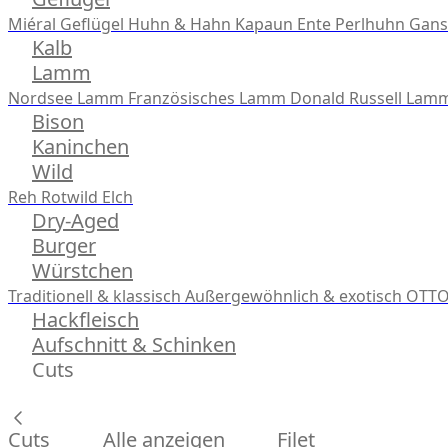
Miéral Geflügel
Huhn & Hahn
Kapaun
Ente
Perlhuhn
Gans
Kalb
Lamm
Nordsee Lamm
Französisches Lamm
Donald Russell Lam
Bison
Kaninchen
Wild
Reh
Rotwild
Elch
Dry-Aged
Burger
Würstchen
Traditionell & klassisch
Außergewöhnlich & exotisch
OTTO
Hackfleisch
Aufschnitt & Schinken
Cuts
Cuts
Alle anzeigen
Filet