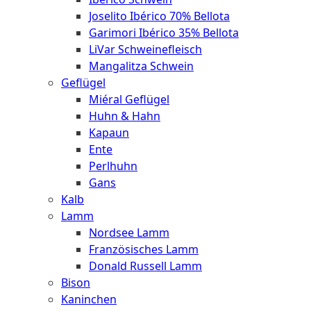
Joselito Ibérico 70% Bellota
Garimori Ibérico 35% Bellota
LiVar Schweinefleisch
Mangalitza Schwein
Geflügel
Miéral Geflügel
Huhn & Hahn
Kapaun
Ente
Perlhuhn
Gans
Kalb
Lamm
Nordsee Lamm
Französisches Lamm
Donald Russell Lamm
Bison
Kaninchen