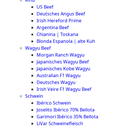
Rind
Meat
US Beef
Club
Deutsches Angus Beef
|
Irish Hereford Prime
Stuttgart
Argentina Beef
Chianina | Toskana
Blonda Espanola | alte Kuh
Wagyu Beef
Morgan Ranch Wagyu
Japanisches Wagyu Beef
Japanisches Kobe Wagyu
Australian F1 Wagyu
Deutsches Wagyu
Irish Veire F1 Wagyu Beef
Schwein
Ibérico Schwein
Joselito Ibérico 70% Bellota
Garimori Ibérico 35% Bellota
LiVar Schweinefleisch