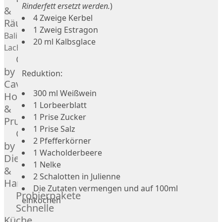
Rinderfett ersetzt werden.
)
Geflügel
Rind
&
4 Zweige Kerbel
Räucherlachs
Teilstücke
Miéral
1 Zweig Estragon
vom
Geflügel
Balik
20 ml Kalbsglace
Huhn
Schwein
Lachs
Caviar
&
Teilstücke
Hahn
by
vom
Reduktion:
Kapaun
Caviar
Lamm
300 ml Weißwein
Ente
House
Teilstücke
1 Lorbeerblatt
Perlhuhn
&
vom
1 Prise Zucker
Gans
Prunier
Geflügel
Kalb
1 Prise Salz
Caviar
Lamm
2 Pfefferkörner
by
1 Wacholderbeere
Nordsee
Dieckmann
1 Nelke
Lamm
&
2 Schalotten in Julienne
Französisches
Hansen
Die Zutaten vermengen und auf 100ml
Lamm
Probierpakete
einkochen
Donald
Schnelle
Russell
Küche