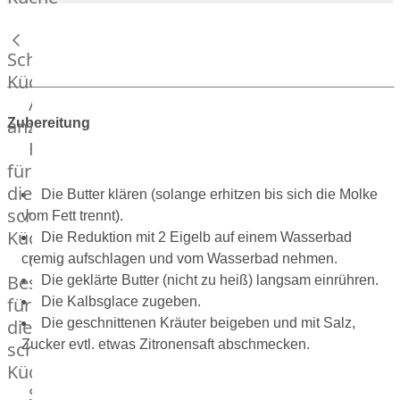
Lamm
Bison
Kaninchen
Schnelle
Wild
Küche
Reh
Alle
Rotwild
anzeigen
Zubereitung
Elch
Hausmannskost
Dry-
für
Aged
die
Die Butter klären (solange erhitzen bis sich die Molke
Burger
schnelle
vom Fett trennt).
Würstchen
Küche
Die Reduktion mit 2 Eigelb auf einem Wasserbad
Traditionell
das
cremig aufschlagen und vom Wasserbad nehmen.
&
Besondere
Die geklärte Butter (nicht zu heiß) langsam einrühren.
klassisch
für
Die Kalbsglace zugeben.
Außergewöhnlich
die
Die geschnittenen Kräuter beigeben und mit Salz,
&
Zucker evtl. etwas Zitronensaft abschmecken.
schnelle
exotisch
Küche
OTTO
Streetfood
GOURMET