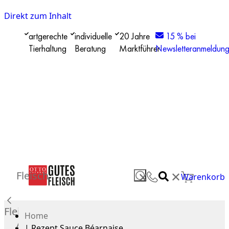
Direkt zum Inhalt
artgerechte
individuelle
20 Jahre
15 % bei
Tierhaltung
Beratung
Marktführer
Newsletteranmeldun
✕
Fleisch
✕
Warenkorb
Fleisch
Home
Alle
|
Rezept Sauce Béarnaise