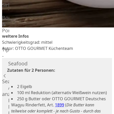
Veire
Sirloin
F1
T-
Wagyu
Bone
Beef
&
Schwein
Porterhouse
Ibérico
weitere Infos
Tomahawk
Schwein
Schwierigkeitsgrad: mittel
Tri
Joselito
Autor: OTTO GOURMET Küchenteam
Tip
Ibérico
-
70%
Bürgermeisterstück
Seafood
Bellota
Bäckchen
Zutaten für 2 Personen:
Garimori
Hanging
Ibérico
Tender
Seafood
35%
2 Eigelb
Special
Alle
Bellota
100 ml Reduktion (alternativ Weißwein nutzen)
Cuts
anzeigen
LiVar
250 g Butter oder OTTO GOURMET Deutsches
Rippchen
Fisch
Schweinefleisch
Wagyu Rinderfett, Art.
1899
(
Die Butter kann
Teilstücke
Meeresfrüchte
Mangalitza
teilweise oder komplett - je nach Gusto - durch das
vom
Lachs
Schwein