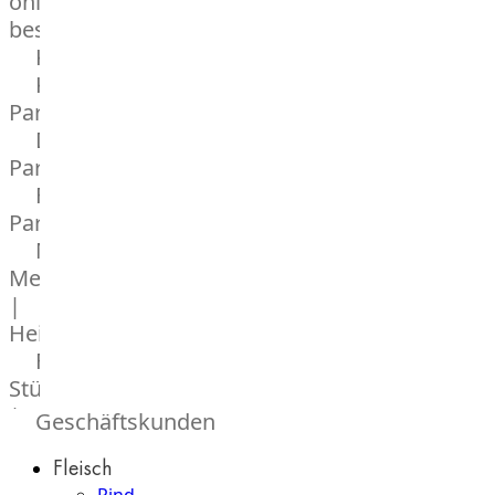
online
bestellen
Karriere
Kochschul-
Partner
Depot-
Partner
Frischetheken-
Partner
Männer
Metzger
|
Heinsberg
Feinkost
Stüttgen
|
Geschäftskunden
Düsseldorf
Fleisch
The