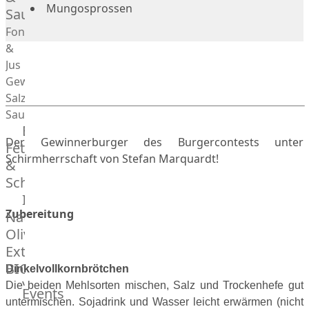
Mungosprossen
Saucen
Fonds
&
Jus
Gewürze
Salz
Saucen
Butter,
Der Gewinnerburger des Burgercontests unter
Fett
Schirmherrschaft von Stefan Marquardt!
&
Schmalz
ItalianBar
Zubereitung
Natives
Olivenöl
Extra
BIO
Dinkelvollkornbrötchen
Veggie
Die beiden Mehlsorten mischen, Salz und Trockenhefe gut
Events
Hardware
untermischen. Sojadrink und Wasser leicht erwärmen (nicht