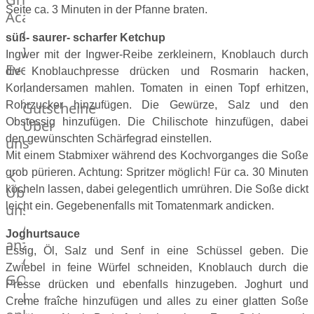
Seite ca. 3 Minuten in der Pfanne braten.
Academy
OTTO@Home
süß- saurer- scharfer Ketchup
Individuelle
Ingwer mit der Ingwer-Reibe zerkleinern, Knoblauch durch
Events
die Knoblauchpresse drücken und Rosmarin hacken,
Partner
Koriandersamen mahlen. Tomaten in einen Topf erhitzen,
Kalender
Rohrzucker hinzufügen. Die Gewürze, Salz und den
Gutscheine
Gästehaus
Obstessig hinzufügen. Die Chilischote hinzufügen, dabei
Über
Villa
den gewünschten Schärfegrad einstellen.
uns
Glanzstoff
Mit einem Stabmixer während des Kochvorganges die Soße
grob pürieren. Achtung: Spritzer möglich! Für ca. 30 Minuten
Über
köcheln lassen, dabei gelegentlich umrühren. Die Soße dickt
leicht ein. Gegebenenfalls mit Tomatenmark andicken.
uns
Alle
Joghurtsauce
anzeigen
Essig, Öl, Salz und Senf in eine Schüssel geben. Die
OTTO
Zwiebel in feine Würfel schneiden, Knoblauch durch die
GOURMET
Presse drücken und ebenfalls hinzugeben. Joghurt und
Lebensmittel
Creme fraîche hinzufügen und alles zu einer glatten Soße