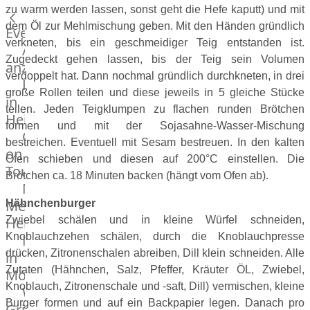
zu warm werden lassen, sonst geht die Hefe kaputt) und mit
Küchenhelfer
dem Öl zur Mehlmischung geben. Mit den Händen gründlich
Grillgeräte
Events
verkneten, bis ein geschmeidiger Teig entstanden ist.
Beefer®
Alle
Zugedeckt gehen lassen, bis der Teig sein Volumen
Gasgrills
anzeigen
verdoppelt hat. Dann nochmal gründlich durchkneten, in drei
Big
Fleischkompetenz
große Rollen teilen und diese jeweils in 5 gleiche Stücke
Green
in
teilen. Jeden Teigklumpen zu flachen runden Brötchen
Egg
Heinsberg
formen und mit der Sojasahne-Wasser-Mischung
Grill
OTTO
bestreichen. Eventuell mit Sesam bestreuen. In den kalten
Nesmuk
on
Ofen schieben und diesen auf 200°C einstellen. Die
Berkel
Tour
Brötchen ca. 18 Minuten backen (hängt vom Ofen ab).
Dry
Männer
Aging
Metzger
Hähnchenburger
Schrank
Heinsberg
Zwiebel schälen und in kleine Würfel schneiden,
Bücher
Knoblauchzehen schälen, durch die Knoblauchpresse
Markthalle
&
drücken, Zitronenschalen abreiben, Dill klein schneiden. Alle
in
Poster
Zutaten (Hähnchen, Salz, Pfeffer, Kräuter ÖL, Zwiebel,
Mönchengladbach
Knoblauch, Zitronenschale und -saft, Dill) vermischen, kleine
Weber®
Burger formen und auf ein Backpapier legen. Danach pro
Grill