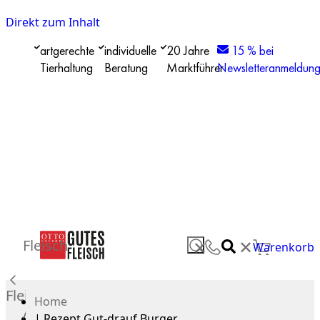
Direkt zum Inhalt
artgerechte
individuelle
20 Jahre
15 % bei
Tierhaltung
Beratung
Marktführer
Newsletteranmeldun
✕
Fleisch
✕
Warenkorb
Fleisch
Home
Alle
|
Rezept Gut-drauf Burger