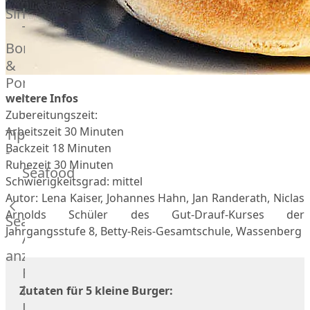
Veire
Sirloin
F1
T-
Wagyu
Bone
Beef
&
Schwein
Porterhouse
Ibérico
weitere Infos
Tomahawk
Schwein
Zubereitungszeit:
Tri
Joselito
Arbeitszeit 30 Minuten
Tip
Ibérico
Backzeit 18 Minuten
-
70%
Ruhezeit 30 Minuten
Bürgermeisterstück
Seafood
Bellota
Schwierigkeitsgrad: mittel
Bäckchen
Garimori
Autor: Lena Kaiser, Johannes Hahn, Jan Randerath, Niclas
Hanging
Ibérico
Arnolds Schüler des Gut-Drauf-Kurses der
Tender
Seafood
35%
Jahrgangsstufe 8, Betty-Reis-Gesamtschule, Wassenberg
Special
Alle
Bellota
Cuts
anzeigen
LiVar
Rippchen
Fisch
Schweinefleisch
Teilstücke
Meeresfrüchte
Zutaten für 5 kleine Burger:
Mangalitza
vom
Lachs
Schwein