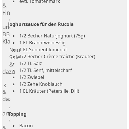
evtl. Tomatenmark
&
Manufaktur
Fingerfood
Bratwurstsets
Grill-
&
Joghurtsauce für den Rucola
und
Toppings
BBQ-
Hackfleisch
1/2 Becher Naturjoghurt (75g)
Klassiker
Aufschnitt
1 EL Branntweinessig
&
Beilagen
Neu
1 EL Sonnenblumenöl
Schinken
Brot
Sale
1/2 Becher Crème fraîche (Kräuter)
&
1/2 TL Salz
&
Brötchen
1/2 TL Senf, mittelscharf
dazu
1/2 Zwiebel
Brot
1/2 Zehe Knoblauch
Burger
&
1 EL Kräuter (Petersilie, Dill)
Buns
&
dazu
Hot
Alle
Dog
anzeigen
Topping
Brötchen
Gewürze
Desserts
Bacon
&