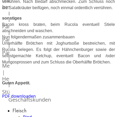
online
verrühren. Nach Bedarf abschmecken. Zum Schluss noch
bestellen
die Salatkräuter beifügen, noch einmal ordentlich verrühren.
Karriere
sonstiges
Kochschul-
Bacon kross braten, beim Rucola eventuell Stiele
Partner
abschneiden und waschen.
Depot-
Nun folgendermaßen zusammenbauen
Partner
Unterhälfte Brötchen mit Joghurtsoße bestreichen, mit
Frischetheken-
Rucola belegen. Es folgt der Hähnchenburger sowie der
Partner
selbstgemachte Ketchup, eventuell Bacon und /oder
Männer
Mungosprossen und zum Schluss die Oberhälfte Brötchen.
Metzger
|
Heinsberg
Guten Appetit.
Feinkost
Stüttgen
PDF downloaden
|
Geschäftskunden
Düsseldorf
Fleisch
The