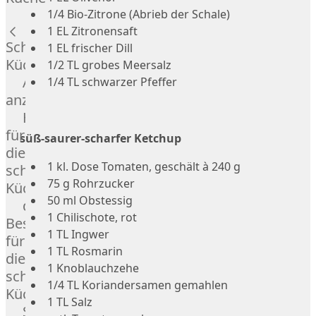
Lamm
1/4 Bio-Zitrone (Abrieb der Schale)
Bison
1 EL Zitronensaft
Kaninchen
Schnelle
1 EL frischer Dill
Wild
Küche
1/2 TL grobes Meersalz
Reh
Alle
1/4 TL schwarzer Pfeffer
Rotwild
anzeigen
Elch
Hausmannskost
Dry-
für
süß-saurer-scharfer Ketchup
Aged
die
Burger
1 kl. Dose Tomaten, geschält à 240 g
schnelle
Würstchen
75 g Rohrzucker
Küche
Traditionell
50 ml Obstessig
das
&
1 Chilischote, rot
Besondere
klassisch
1 TL Ingwer
für
Außergewöhnlich
1 TL Rosmarin
die
&
1 Knoblauchzehe
schnelle
exotisch
1/4 TL Koriandersamen gemahlen
Küche
OTTO
1 TL Salz
Streetfood
GOURMET