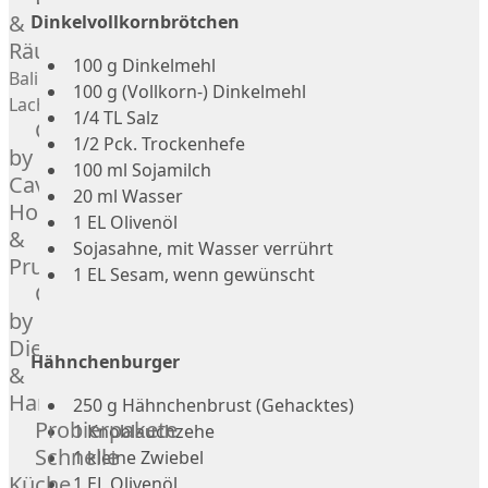
Geflügel
Rind
&
Dinkelvollkornbrötchen
Räucherlachs
Teilstücke
Miéral
100 g Dinkelmehl
vom
Geflügel
Balik
100 g (Vollkorn-) Dinkelmehl
Huhn
Schwein
Lachs
1/4 TL Salz
Caviar
&
Teilstücke
1/2 Pck. Trockenhefe
Hahn
by
vom
100 ml Sojamilch
Kapaun
Caviar
Lamm
20 ml Wasser
Ente
House
Teilstücke
1 EL Olivenöl
Perlhuhn
&
vom
Sojasahne, mit Wasser verrührt
Gans
Prunier
Geflügel
1 EL Sesam, wenn gewünscht
Kalb
Caviar
Lamm
by
Nordsee
Dieckmann
Hähnchenburger
Lamm
&
Französisches
Hansen
250 g Hähnchenbrust (Gehacktes)
Lamm
Probierpakete
1 Knoblauchzehe
Donald
Schnelle
1 kleine Zwiebel
Russell
Küche
1 EL Olivenöl