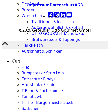
Dry-Aged
Impressum
Datenschutz
AGB
Burger
Würstchen
Traditionell & klassisch
Außergewöhnlich & exotisch
©2026 Gebrüder Otto Gourmet GmbH
OTTO GOURMET Manufaktur
Bratwurstsets & Toppings
Hackfleisch
Aufschnitt & Schinken
Cuts
Filet
Rumpsteak / Strip Loin
Entrecote / Ribeye
Hüftsteak / Sirloin
T-Bone & Porterhouse
Tomahawk
Tri Tip - Bürgermeisterstück
Bäckchen