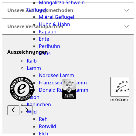
Mangalitza Schwein
Geflügel
Unsere Zahlungsmethoden
Miéral Geflügel
Huhn & Hahn
Unsere Versandpartner
Kapaun
Ente
Perlhuhn
Auszeichnungen
Gans
Kalb
Lamm
Nordsee Lamm
Französisches Lamm
Donald Russell Lamm
Bison
Kaninchen
Wild
Reh
Rotwild
Elch