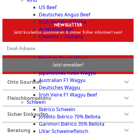
Rind
Meat
US Beef
Club
Deutsches Angus Beef
|
Irish Hereford Prime
Stuttgart
NEWSLETTER
Argentina Beef
Jetzt kostenlos abonnieren & immer früher informiert sein!
Chianina | Toskana
Blonda Espanola | alte Kuh
Wagyu Beef
Morgan Ranch Wagyu
Jetzt anmelden!
Japanisches Wagyu Beef
Japanisches Kobe Wagyu
Australian F1 Wagyu
Otto Gourmet
Deutsches Wagyu
Irish Veire F1 Wagyu Beef
Fleischkompetenz
Schwein
Ibérico Schwein
Sicher Einkaufen
Joselito Ibérico 70% Bellota
Garimori Ibérico 35% Bellota
Beratung
LiVar Schweinefleisch