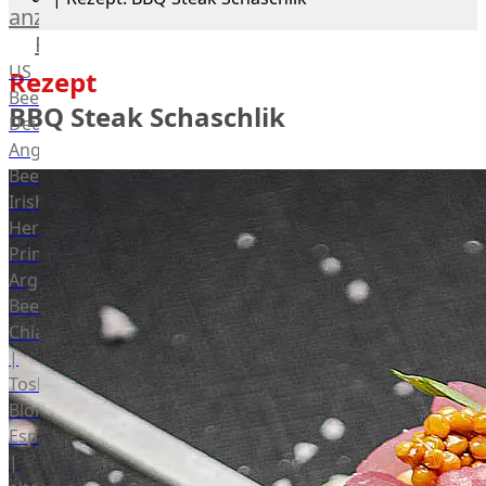
anzeigen
Rind
US
Rezept
Beef
BBQ Steak Schaschlik
Deutsches
Angus
Beef
Irish
Hereford
Prime
Argentina
Beef
Chianina
|
Toskana
Blonda
Espanola
|