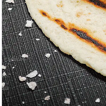
Veire
Sirloin
F1
T-
Wagyu
Bone
Beef
&
Schwein
Porterhouse
Ibérico
Tomahawk
Schwein
Tri
Joselito
Tip
Ibérico
-
70%
Bürgermeisterstück
Seafood
Bellota
Bäckchen
Garimori
Hanging
Ibérico
Tender
Seafood
35%
Special
Alle
Bellota
Cuts
anzeigen
LiVar
Rippchen
Fisch
Schweinefleisch
Teilstücke
Meeresfrüchte
Mangalitza
vom
Lachs
Schwein