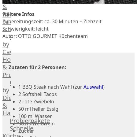
Geflügel
Rind
&
Räucherlachs
Teilstücke
Miéral
weitere Infos
vom
Geflügel
Zubereitungszeit: ca. 30 Minuten + Ziehzeit
Balik
Huhn
Schwein
Schwierigkeit: leicht
Lachs
Caviar
&
Autor: OTTO GOURMET Küchenteam
Teilstücke
Hahn
by
vom
Kapaun
Caviar
Lamm
Ente
House
Teilstücke
Perlhuhn
&
vom
Zutaten für 2 Personen:
Gans
Prunier
Geflügel
Kalb
Caviar
1 BBQ Steak nach Wahl (zur
Auswahl
)
Lamm
by
2 Softshell Tacos
Nordsee
Dieckmann
2 rote Zwiebeln
Lamm
&
50 ml heller Essig
Französisches
Hansen
100 ml Wasser
Lamm
Probierpakete
50 ml Weißwein
Donald
Schnelle
Zucker
Russell
Küche