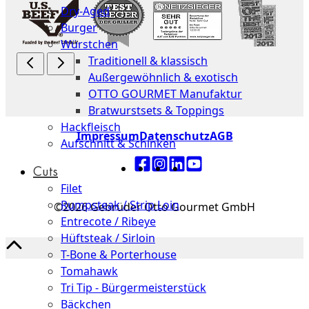
Dry-Aged
Burger
Würstchen
Traditionell & klassisch
Außergewöhnlich & exotisch
OTTO GOURMET Manufaktur
Bratwurstsets & Toppings
Hackfleisch
Impressum
Datenschutz
AGB
Aufschnitt & Schinken
Cuts
Filet
Rumpsteak / Strip Loin
©2026 Gebrüder Otto Gourmet GmbH
Entrecote / Ribeye
Hüftsteak / Sirloin
T-Bone & Porterhouse
Tomahawk
Tri Tip - Bürgermeisterstück
Bäckchen