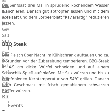
Saucen
Die Senfsaat drei Mal in sprudelnd kochendem Wasser
blanchieren. Danach gut abtropfen lassen und mit dem
Fonds
Apfelsaft und dem Lorbeerblatt "Kaviarartig" reduzieren
&
lassen.
Jus
Gewürze
Salz
Saucen
BBQ Steak
Butter,
Fett
Das Fleisch über Nacht im Kühlschrank auftauen und ca.
&
2 Stunden vor der Zubereitung temperieren. BBQ-Steak
Schmalz
in 4-5 cm dicke Würfel schneiden und auf einem
ItalianBar
Schaschlik-Spieß aufspießen. Mit Salz würzen und bis zu
Natives
empfohlenen Kerntemperatur von 54°C grillen. Danach
Olivenöl
nach Geschmack mit frisch gemahlenem schwarzen
Extra
Pfeffer würzen.
BIO
Veggie
Events
Hardware