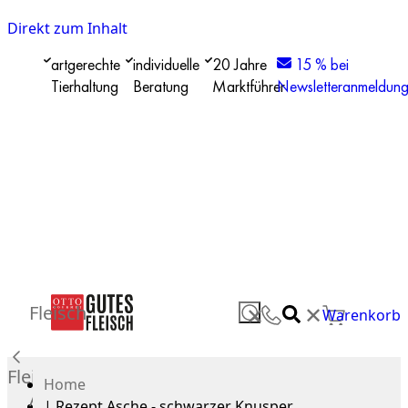
Direkt zum Inhalt
artgerechte
individuelle
20 Jahre
15 % bei
Tierhaltung
Beratung
Marktführer
Newsletteranmeldun
✕
Fleisch
✕
Warenkorb
Fleisch
Home
Alle
|
Rezept Asche - schwarzer Knusper