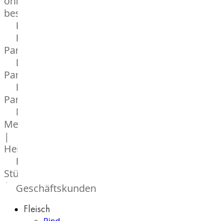
online
bestellen
Karriere
Kochschul-
Partner
Depot-
Partner
Frischetheken-
Partner
Männer
Metzger
|
Heinsberg
Feinkost
Stüttgen
|
Geschäftskunden
Düsseldorf
Fleisch
The