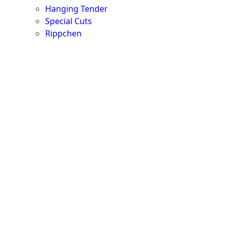
Hanging Tender
Special Cuts
Rippchen
Teilstücke vom Rind
Teilstücke vom Schwein
Teilstücke vom Lamm
Teilstücke vom Geflügel
Seafood
Fisch
Meeresfrüchte
Lachs & Räucherlachs
Balik Lachs
Caviar by Caviar House & Prunier
Caviar by Dieckmann & Hansen
Probierpakete
Schnelle