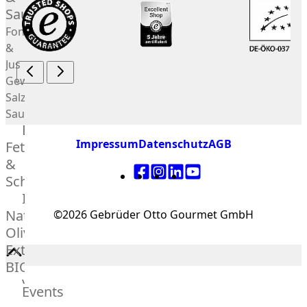
Saucen
Fonds
&
Jus
Gewürze
Salz
Saucen
Butter,
Impressum
Datenschutz
AGB
Fett
&
Schmalz
ItalianBar
Natives
©2026 Gebrüder Otto Gourmet GmbH
Olivenöl
Extra
BIO
Veggie
Events
Hardware