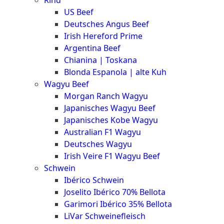
Rind
Meat
US Beef
Club
Deutsches Angus Beef
|
Irish Hereford Prime
Stuttgart
Argentina Beef
Chianina | Toskana
Blonda Espanola | alte Kuh
Wagyu Beef
Morgan Ranch Wagyu
Japanisches Wagyu Beef
Japanisches Kobe Wagyu
Australian F1 Wagyu
Deutsches Wagyu
Irish Veire F1 Wagyu Beef
Schwein
Ibérico Schwein
Joselito Ibérico 70% Bellota
Garimori Ibérico 35% Bellota
LiVar Schweinefleisch