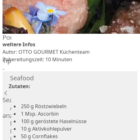
Veire
Sirloin
F1
T-
Wagyu
Bone
Beef
&
Schwein
Porterhouse
Ibérico
weitere Infos
Tomahawk
Schwein
Autor: OTTO GOURMET Küchenteam
Tri
Joselito
Zubereitungszeit: 10 Minuten
Tip
Ibérico
-
70%
Bürgermeisterstück
Seafood
Bellota
Bäckchen
Zutaten:
Garimori
Hanging
Ibérico
Tender
Seafood
35%
250 g Röstzwiebeln
Special
Alle
Bellota
1 Msp. Ascorbin
Cuts
anzeigen
LiVar
100 g geröstete Haselnüsse
Rippchen
Fisch
Schweinefleisch
10 g Aktivkohlepulver
Teilstücke
Meeresfrüchte
Mangalitza
50 g Cornflakes
vom
Lachs
Schwein