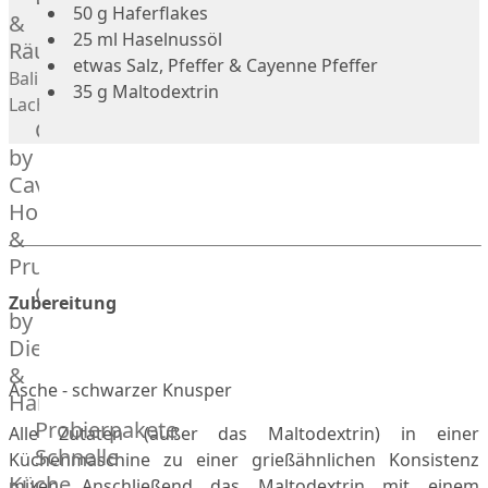
50 g Haferflakes
Geflügel
Rind
&
25 ml Haselnussöl
Räucherlachs
Teilstücke
Miéral
etwas Salz, Pfeffer & Cayenne Pfeffer
vom
Geflügel
Balik
35 g Maltodextrin
Huhn
Schwein
Lachs
Caviar
&
Teilstücke
Hahn
by
vom
Kapaun
Caviar
Lamm
Ente
House
Teilstücke
Perlhuhn
&
vom
Gans
Prunier
Geflügel
Kalb
Caviar
Zubereitung
Lamm
by
Nordsee
Dieckmann
Lamm
&
Asche - schwarzer Knusper
Französisches
Hansen
Lamm
Probierpakete
Alle Zutaten (außer das Maltodextrin) in einer
Donald
Schnelle
Küchenmaschine zu einer grießähnlichen Konsistenz
Russell
Küche
mixen. Anschließend das Maltodextrin mit einem