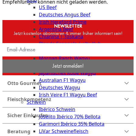
Rind
Meat
Empfehlungen können nicht geladen werden.
US Beef
Club
Deutsches Angus Beef
|
Irish Hereford Prime
Stuttgart
NEWSLETTER
Argentina Beef
Jetzt kostenlos abonnieren & immer früher informiert sein!
Chianina | Toskana
Blonda Espanola | alte Kuh
Wagyu Beef
Morgan Ranch Wagyu
Jetzt anmelden!
Japanisches Wagyu Beef
Japanisches Kobe Wagyu
Australian F1 Wagyu
Otto Gourmet
Deutsches Wagyu
Irish Veire F1 Wagyu Beef
Fleischkompetenz
Schwein
Ibérico Schwein
Sicher Einkaufen
Joselito Ibérico 70% Bellota
Garimori Ibérico 35% Bellota
LiVar Schweinefleisch
Beratung