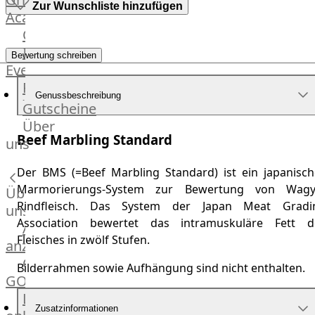
Zur Wunschliste hinzufügen
Academy
OTTO@Home
Individuelle
Bewertung schreiben
Events
Partner
Genussbeschreibung
Kalender
Gutscheine
Gästehaus
Über
Beef Marbling Standard
Villa
uns
Glanzstoff
Der BMS (=Beef Marbling Standard) ist ein japanisch
Marmorierungs-System zur Bewertung von Wagy
Über
Rindfleisch. Das System der Japan Meat Gradi
uns
Association bewertet das intramuskuläre Fett d
Alle
Fleisches in zwölf Stufen.
anzeigen
OTTO
Bilderrahmen sowie Aufhängung sind nicht enthalten.
GOURMET
Lebensmittel
Zusatzinformationen