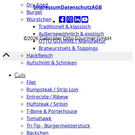
Dry-Aged
Impressum
Datenschutz
AGB
Burger
Würstchen
Traditionell & klassisch
Außergewöhnlich & exotisch
©2026 Gebrüder Otto Gourmet GmbH
OTTO GOURMET Manufaktur
Bratwurstsets & Toppings
Hackfleisch
Aufschnitt & Schinken
Cuts
Filet
Rumpsteak / Strip Loin
Entrecote / Ribeye
Hüftsteak / Sirloin
T-Bone & Porterhouse
Tomahawk
Tri Tip - Bürgermeisterstück
Bäckchen