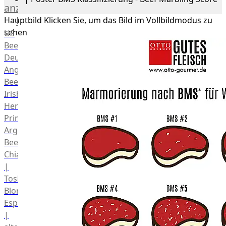
anzeigen
Rind
Hauptbild
Klicken Sie, um das Bild im Vollbildmodus zu
sehen
US
Beef
Deutsches
Angus
Beef
Irish
Hereford
Prime
Argentina
Beef
Chianina
|
Toskana
Blonda
Espanola
|