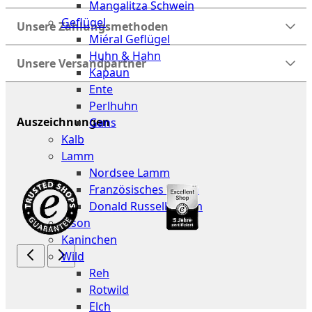
Mangalitza Schwein
Geflügel
Unsere Zahlungsmethoden
Miéral Geflügel
Huhn & Hahn
Unsere Versandpartner
Kapaun
Ente
Perlhuhn
Auszeichnungen
Gans
Kalb
Lamm
Nordsee Lamm
Französisches Lamm
Donald Russell Lamm
Bison
Kaninchen
Wild
Reh
Rotwild
Elch