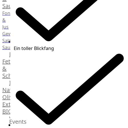
Saucen
Fonds
&
Jus
Gewürze
Salz
Saucen
Ein toller Blickfang
Butter,
Fett
&
Schmalz
ItalianBar
Natives
Olivenöl
Extra
BIO
Veggie
Events
Hardware