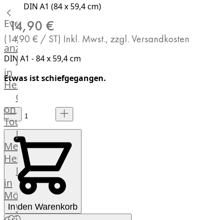
DIN A1 (84 x 59,4 cm)
Küchenhelfer
Grillgeräte
Events
14,90 €
Beefer®
Alle
(14,90 € / ST)
Inkl. Mwst., zzgl. Versandkosten
Gasgrills
anzeigen
Big
DIN A1 - 84 x 59,4 cm
Fleischkompetenz
Green
in
Etwas ist schiefgegangen.
Egg
Heinsberg
Grill
OTTO
Nesmuk
on
Berkel
Tour
Dry
Männer
Aging
Metzger
Schrank
Heinsberg
Bücher
Markthalle
&
in
Poster
Mönchengladbach
Weber®
In den Warenkorb
Grill