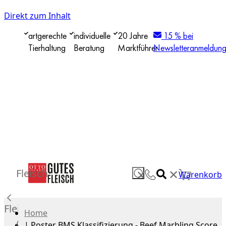
Direkt zum Inhalt
artgerechte
individuelle
20 Jahre
15 % bei
Tierhaltung
Beratung
Marktführer
Newsletteranmeldun
✕
Fleisch
✕
Warenkorb
Fleisch
Home
Alle
|
Poster BMS Klassifizierung - Beef Marbling Score