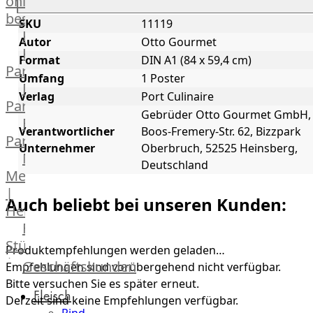
online
bestellen
SKU
11119
Karriere
Autor
Otto Gourmet
Kochschul-
Format
DIN A1 (84 x 59,4 cm)
Partner
Umfang
1 Poster
Depot-
Verlag
Port Culinaire
Partner
Gebrüder Otto Gourmet GmbH,
Frischetheken-
Verantwortlicher
Boos-Fremery-Str. 62, Bizzpark
Partner
Unternehmer
Oberbruch, 52525 Heinsberg,
Männer
Deutschland
Metzger
|
Auch beliebt bei unseren Kunden:
Heinsberg
Feinkost
Stüttgen
Produktempfehlungen werden geladen…
|
Geschäftskunden
Empfehlungen sind vorübergehend nicht verfügbar.
Düsseldorf
Bitte versuchen Sie es später erneut.
Fleisch
The
Derzeit sind keine Empfehlungen verfügbar.