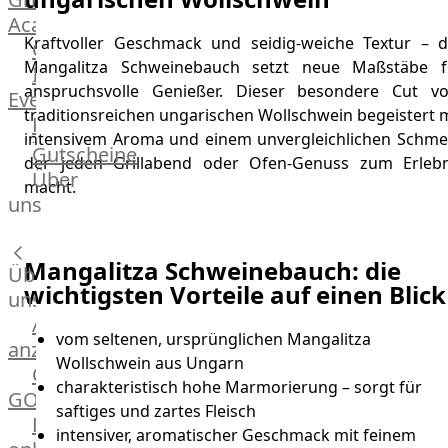
Academy
Kraftvoller Geschmack und seidig-weiche Textur – d
OTTO@Home
Mangalitza Schweinebauch setzt neue Maßstäbe f
Individuelle
anspruchsvolle Genießer. Dieser besondere Cut v
Events
traditionsreichen ungarischen Wollschwein begeistert 
Partner
intensivem Aroma und einem unvergleichlichen Schmel
Kalender
Gutscheine
der jeden Grillabend oder Ofen-Genuss zum Erlebn
Gästehaus
Über
macht.
Villa
uns
Glanzstoff
Mangalitza Schweinebauch: die
Über
wichtigsten Vorteile auf einen Blick
uns
Alle
vom seltenen, ursprünglichen Mangalitza
anzeigen
Wollschwein aus Ungarn
OTTO
charakteristisch hohe Marmorierung – sorgt für
GOURMET
saftiges und zartes Fleisch
Lebensmittel
intensiver, aromatischer Geschmack mit feinem