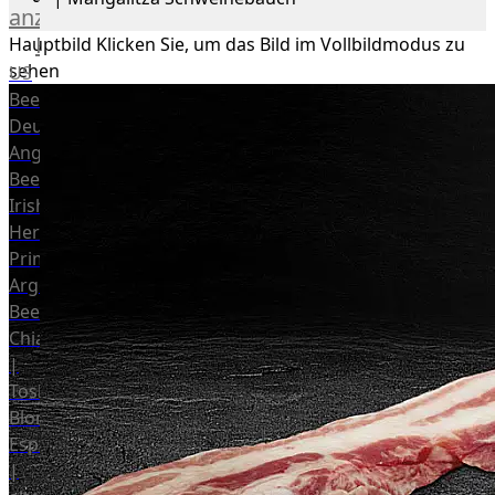
anzeigen
Rind
Hauptbild
Klicken Sie, um das Bild im Vollbildmodus zu
sehen
US
Beef
Deutsches
Angus
Beef
Irish
Hereford
Prime
Argentina
Beef
Chianina
|
Toskana
Blonda
Espanola
|