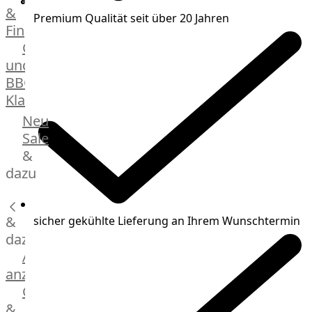
&
Manufaktur
Premium Qualität seit über 20 Jahren
Fingerfood
Bratwurstsets
Grill-
&
und
Toppings
BBQ-
Hackfleisch
Klassiker
Aufschnitt
&
Beilagen
Neu
Schinken
Brot
Sale
&
&
Brötchen
dazu
Brot
Burger
&
Buns
sicher gekühlte Lieferung an Ihrem Wunschtermin
&
dazu
Hot
Alle
Dog
anzeigen
Brötchen
Gewürze
Desserts
&