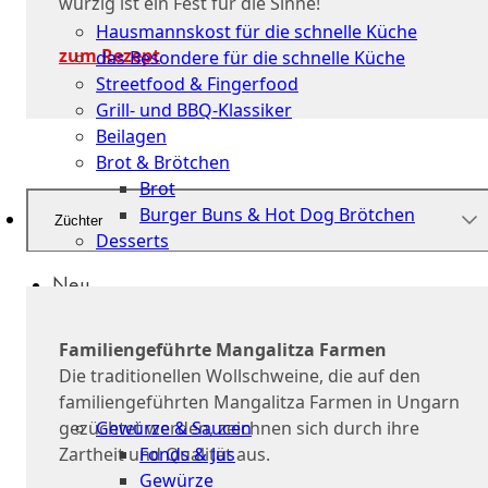
Küche
würzig ist ein Fest für die Sinne!
Hausmannskost für die schnelle Küche
zum Rezept
das Besondere für die schnelle Küche
Streetfood & Fingerfood
Grill- und BBQ-Klassiker
Beilagen
Brot & Brötchen
Brot
Burger Buns & Hot Dog Brötchen
Züchter
Desserts
Neu
Sale
Familiengeführte Mangalitza Farmen
&
Die traditionellen Wollschweine, die auf den
dazu
familiengeführten Mangalitza Farmen in Ungarn
gezüchtet werden, zeichnen sich durch ihre
Gewürze & Saucen
Zartheit und Qualität aus.
Fonds & Jus
Gewürze