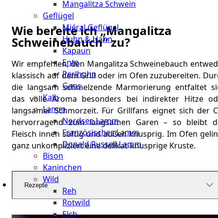
Mangalitza Schwein
Geflügel
Miéral Geflügel
Wie bereite ich „Mangalitza
Huhn & Hahn
Schweinebauch“ zu?
Kapaun
Ente
Wir empfehlen, den Mangalitza Schweinebauch entwed
Perlhuhn
klassisch auf dem Grill oder im Ofen zuzubereiten. Du
Gans
die langsam schmelzende Marmorierung entfaltet si
Kalb
das volle Aroma besonders bei indirekter Hitze od
Lamm
langsamer Schmorzeit. Für Grillfans eignet sich der C
Nordsee Lamm
hervorragend zum langsamen Garen – so bleibt d
Französisches Lamm
Fleisch innen saftig und außen knusprig. Im Ofen geli
Donald Russell Lamm
ganz unkompliziert eine delikat-knusprige Kruste.
Bison
Kaninchen
Wild
Rezepte
Reh
Rotwild
Elch