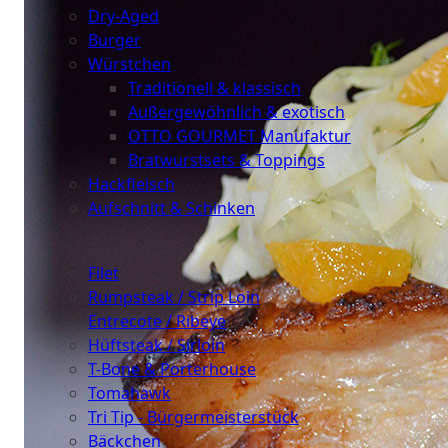
Dry-Aged
Burger
Würstchen
Traditionell & klassisch
Außergewöhnlich & exotisch
OTTO GOURMET Manufaktur
Bratwurstsets & Toppings
Hackfleisch
Aufschnitt & Schinken
Cuts
Filet
Rumpsteak / Strip Loin
Entrecote / Ribeye
Hüftsteak / Sirloin
T-Bone & Porterhouse
Tomahawk
Tri Tip - Bürgermeisterstück
Bäckchen