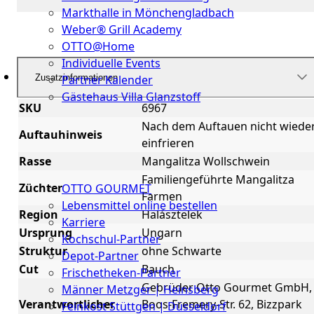
Markthalle in Mönchengladbach
Weber® Grill Academy
OTTO@Home
Individuelle Events
Zusatzinformationen
Partner Kalender
Gästehaus Villa Glanzstoff
SKU
6967
Gutscheine
Nach dem Auftauen nicht wiede
Auftauhinweis
einfrieren
Über
Rasse
Mangalitza Wollschwein
uns
Familiengeführte Mangalitza
Züchter
OTTO GOURMET
Farmen
Lebensmittel online bestellen
Region
Halásztelek
Karriere
Ursprung
Ungarn
Kochschul-Partner
Struktur
ohne Schwarte
Depot-Partner
Cut
Bauch
Frischetheken-Partner
Gebrüder Otto Gourmet GmbH,
Männer Metzger | Heinsberg
Verantwortlicher
Boos-Fremery-Str. 62, Bizzpark
Feinkost Stüttgen | Düsseldorf