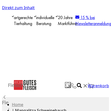
Direkt zum Inhalt
artgerechte
individuelle
20 Jahre
15 % bei
Tierhaltung
Beratung
Marktführer
Newsletteranmeldun
✕
Fleisch
✕
Warenkorb
Fleisch
Home
Alle
|
Mangalitza Schweinebauch