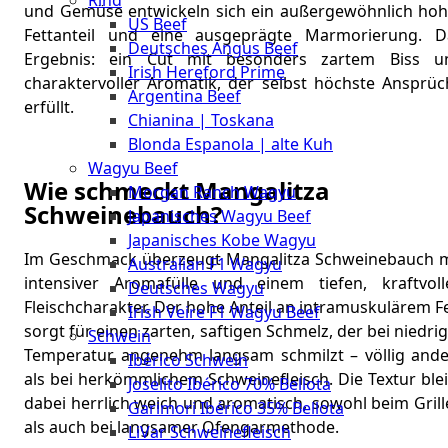
Rind
Meat
und Gemüse entwickeln sich ein außergewöhnlich hoh
US Beef
Club
Fettanteil und eine ausgeprägte Marmorierung. D
Deutsches Angus Beef
|
Ergebnis: ein Cut mit besonders zartem Biss u
Irish Hereford Prime
Stuttgart
charaktervoller Aromatik, der selbst höchste Ansprüc
Argentina Beef
erfüllt.
Chianina | Toskana
Blonda Espanola | alte Kuh
Wagyu Beef
Wie schmeckt Mangalitza
Morgan Ranch Wagyu
Schweinebauch?
Japanisches Wagyu Beef
Japanisches Kobe Wagyu
Im Geschmack überzeugt Mangalitza Schweinebauch m
Australian F1 Wagyu
intensiver Aromafülle und einem tiefen, kraftvoll
Deutsches Wagyu
Fleischcharakter. Der hohe Anteil an intramuskulärem F
Irish Veire F1 Wagyu Beef
sorgt für einen zarten, saftigen Schmelz, der bei niedri
Schwein
Temperatur angenehm langsam schmilzt – völlig ande
Ibérico Schwein
als bei herkömmlichem Schweinefleisch. Die Textur ble
Joselito Ibérico 70% Bellota
dabei herrlich weich und aromatisch, sowohl beim Gril
Garimori Ibérico 35% Bellota
als auch bei langsamer Ofengarmethode.
LiVar Schweinefleisch