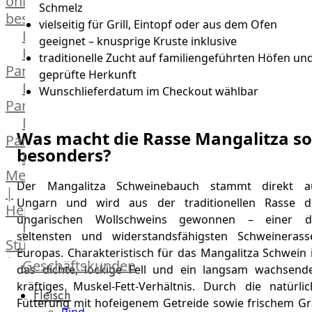
online
Schmelz
bestellen
vielseitig für Grill, Eintopf oder aus dem Ofen
Karriere
geeignet – knusprige Kruste inklusive
Kochschul-
traditionelle Zucht auf familiengeführten Höfen un
Partner
geprüfte Herkunft
Depot-
Wunschlieferdatum im Checkout wählbar
Partner
Frischetheken-
Was macht die Rasse Mangalitza so
Partner
besonders?
Männer
Metzger
Der Mangalitza Schweinebauch stammt direkt a
|
Ungarn und wird aus der traditionellen Rasse d
Heinsberg
ungarischen Wollschweins gewonnen – einer d
Feinkost
seltensten und widerstandsfähigsten Schweinerass
Stüttgen
Europas. Charakteristisch für das Mangalitza Schwein 
|
Geschäftskunden
das dichte, lockige Fell und ein langsam wachsende
Düsseldorf
kräftiges Muskel-Fett-Verhältnis. Durch die natürlic
Fleisch
The
Fütterung mit hofeigenem Getreide sowie frischem Gr