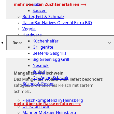
mehr über den Züchter erfahren ⟶
Salz
Saucen
Butter, Fett & Schmalz
ItalianBar Natives Olivenöl Extra BIO
Veggie
Hardware
Küchenhelfer
Rasse
Grillgeräte
Beefer® Gasgrills
Big Green Egg Grill
Nesmuk
Berkel
Mangalitza Wollschwein
Dry Aging Schrank
Das Mangalitza Wollschwein liefert besonders
Bücher & Poster
saftiges, aromatisches Fleisch mit zartem
Schmelz.
Events
Fleischkompetenz in Heinsberg
mehr über die Rasse erfahren ⟶
OTTO on Tour
Männer Metzger Heinsberg