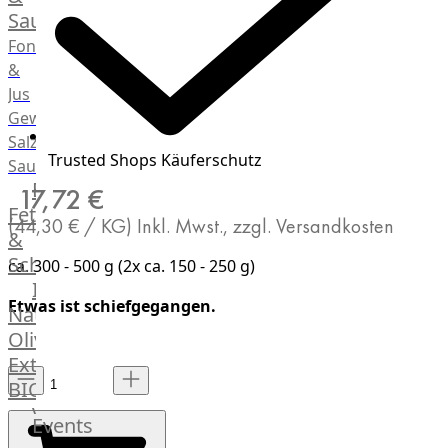
Saucen
Fonds
&
Jus
Gewürze
Salz
Trusted Shops Käuferschutz
Saucen
Butter,
17,72 €
Fett
(44,30 € / KG)
Inkl. Mwst., zzgl. Versandkosten
&
Schmalz
ca. 300 - 500 g (2x ca. 150 - 250 g)
ItalianBar
Etwas ist schiefgegangen.
Natives
Olivenöl
Extra
BIO
Veggie
Events
Hardware