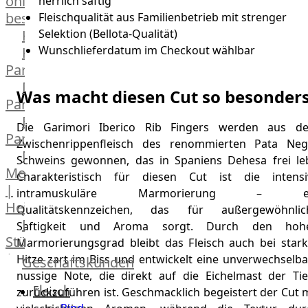
online
herrlich saftig
bestellen
Fleischqualität aus Familienbetrieb mit strenger
Karriere
Selektion (Bellota-Qualität)
Wunschlieferdatum im Checkout wählbar
Kochschul-
Partner
Depot-
Was macht diesen Cut so besonder
Partner
Frischetheken-
Die Garimori Iberico Rib Fingers werden aus d
Partner
Zwischenrippenfleisch des renommierten Pata Neg
Männer
Schweins gewonnen, das in Spaniens Dehesa frei leb
Metzger
Charakteristisch für diesen Cut ist die intensi
|
intramuskuläre Marmorierung – e
Heinsberg
Qualitätskennzeichen, das für außergewöhnlic
Feinkost
Saftigkeit und Aroma sorgt. Durch den hoh
Stüttgen
Marmorierungsgrad bleibt das Fleisch auch bei stark
|
Hitze zart im Biss und entwickelt eine unverwechselba
Geschäftskunden
Düsseldorf
nussige Note, die direkt auf die Eichelmast der Tie
Fleisch
The
zurückzuführen ist. Geschmacklich begeistert der Cut 