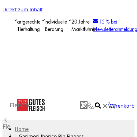
Direkt zum Inhalt
artgerechte
individuelle
20 Jahre
15 % bei
Tierhaltung
Beratung
Marktführer
Newsletteranmeldun
✕
Fleisch
✕
Warenkorb
Fleisch
Home
Alle
|
Garimori Iberico Rib Fingers