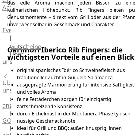
das edle Aroma machen jeden Bissen zu ein
Academy
kulinarischen Höhepunkt. Rib Fingers bieten pu
OTTO@Home
Genussmomente – direkt vom Grill oder aus der Pfann
Individuelle
unverwechselbar in Geschmack und Charakter.
Events
Partner
Kalender
Gutscheine
Garimori Iberico Rib Fingers: die
Gästehaus
Über
wichtigsten Vorteile auf einen Blick
Villa
uns
Glanzstoff
original spanisches Ibérico Schweinefleisch aus
traditioneller Zucht in Guijuelo-Salamanca
Über
ausgeprägte Marmorierung für intensive Saftigkeit
uns
und volles Aroma
Alle
feine Fettäderchen sorgen für einzigartig
anzeigen
zartschmelzende Konsistenz
OTTO
durch Eichelmast in der Montanera-Phase typisch
GOURMET
nussige Geschmacksnote
Lebensmittel
ideal für Grill und BBQ: außen knusprig, innen