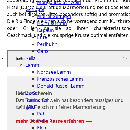
Zubereitung auf dem Grill oder in der Pfanne bei hoh
Mangalitza Schwein
Hitze. Durch die kräftige Marmorierung bleibt das Flei
Geflügel
auch bei direkter Hitze besonders saftig und aromatis
Miéral Geflügel
Die Rib Fingers eignen sich hervorragend zum Kurzbrat
Huhn & Hahn
oder Grillen, da sie so ihren charakteristisch
Kapaun
Geschmack und die knusprige Kruste optimal entfalten.
Ente
Perlhuhn
Gans
Kalb
Rasse
Lamm
Nordsee Lamm
Französisches Lamm
Donald Russell Lamm
Bison
Ibérico Schwein
Kaninchen
Das Ibérico Schwein hat besonders nussiges und
Wild
saftiges Fleisch mit feiner Marmorierung.
Reh
Rotwild
mehr über die Rasse erfahren ⟶
Elch