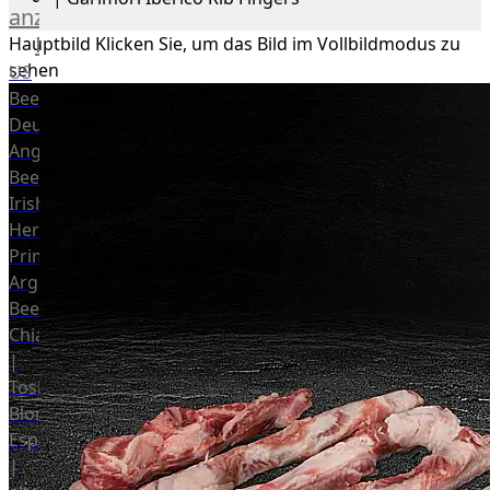
anzeigen
Rind
Hauptbild
Klicken Sie, um das Bild im Vollbildmodus zu
sehen
US
Beef
Deutsches
Angus
Beef
Irish
Hereford
Prime
Argentina
Beef
Chianina
|
Toskana
Blonda
Espanola
|