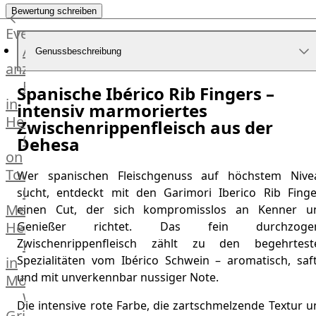
Küchenhelfer
Bewertung schreiben
Grillgeräte
Events
Beefer®
Alle
Genussbeschreibung
Gasgrills
anzeigen
Big
Fleischkompetenz
Spanische Ibérico Rib Fingers –
Green
in
intensiv marmoriertes
Egg
Heinsberg
Zwischenrippenfleisch aus der
Grill
OTTO
Dehesa
Nesmuk
on
Berkel
Tour
Wer spanischen Fleischgenuss auf höchstem Nive
Dry
Männer
sucht, entdeckt mit den Garimori Iberico Rib Finge
Aging
Metzger
einen Cut, der sich kompromisslos an Kenner u
Schrank
Heinsberg
Genießer richtet. Das fein durchzoge
Bücher
Markthalle
Zwischenrippenfleisch zählt zu den begehrtest
&
Spezialitäten vom Ibérico Schwein – aromatisch, saft
in
Poster
und mit unverkennbar nussiger Note.
Mönchengladbach
Weber®
Die intensive rote Farbe, die zartschmelzende Textur 
Grill