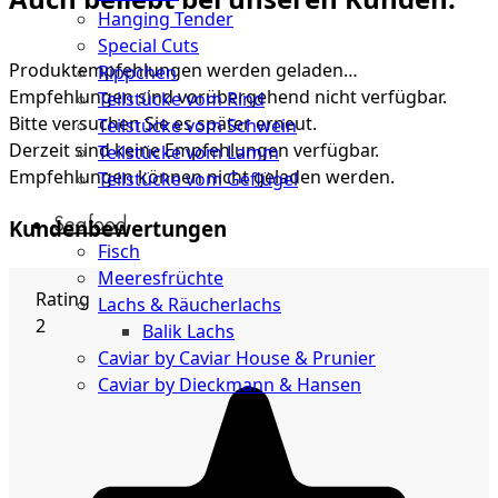
Hanging Tender
Special Cuts
Produktempfehlungen werden geladen…
Rippchen
Empfehlungen sind vorübergehend nicht verfügbar.
Teilstücke vom Rind
Bitte versuchen Sie es später erneut.
Teilstücke vom Schwein
Derzeit sind keine Empfehlungen verfügbar.
Teilstücke vom Lamm
Empfehlungen können nicht geladen werden.
Teilstücke vom Geflügel
Seafood
Kundenbewertungen
Fisch
Meeresfrüchte
Rating
Lachs & Räucherlachs
2
Balik Lachs
Caviar by Caviar House & Prunier
Caviar by Dieckmann & Hansen
Probierpakete
Schnelle