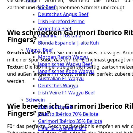
Rind
vielschichtigen Aromen, während die Textur dur
Meat
US Beef
Zartheit und einen angenehmen Schmelz überzeugt.
Club
Deutsches Angus Beef
|
Irish Hereford Prime
Stuttgart
Argentina Beef
Wie schmecken Garimori Iberico Ri
Chianina | Toskana
Fingers?
Blonda Espanola | alte Kuh
Wagyu Beef
Geschmack:
Erleben Sie ein intensives, nussiges Aro
Morgan Ranch Wagyu
mit einer Spur Süße, das von der Eichelmast geprägt wi
Japanisches Wagyu Beef
Textur:
Die Rib Fingers zeigen sich saftig, zartschmelz
Japanisches Kobe Wagyu
und außen angenehm kross, wenn sie perfekt zubereit
Australian F1 Wagyu
werden.
Deutsches Wagyu
Irish Veire F1 Wagyu Beef
Schwein
Wie bereite ich „Garimori Iberico Ri
Ibérico Schwein
Fingers“ zu?
Joselito Ibérico 70% Bellota
Garimori Ibérico 35% Bellota
Für das perfekte Geschmackserlebnis empfehlen wir d
LiVar Schweinefleisch