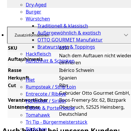
Dry-Aged
Burger
Würstchen
Traditionell & klassisch
Außergewöhnlich & exotisch
Zusatzinformationen
OTTO GOURMET Manufaktur
Bratwurstsets & Toppings
SKU
6397
Hackfleisch
Nach dem Auftauen nicht wiede
Auftauhinweis
Aufschnitt & Schinken
einfrieren
Rasse
Ibérico Schwein
Cuts
Herkunft
Spanien
Filet
Cut
Ribs
Rumpsteak / Strip Loin
Gebrüder Otto Gourmet GmbH,
Entrecote / Ribeye
Verantwortlicher
Boos-Fremery-Str. 62, Bizzpark
Hüftsteak / Sirloin
Unternehmer
Oberbruch, 52525 Heinsberg,
T-Bone & Porterhouse
Deutschland
Tomahawk
Tri Tip - Bürgermeisterstück
Auch beliebt bei unseren Kunden:
Bäckchen