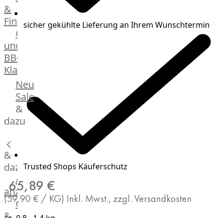
&
Manufaktur
Fingerfood
Bratwurstsets
sicher gekühlte Lieferung an Ihrem Wunschtermin
Grill-
&
und
Toppings
BBQ-
Hackfleisch
Klassiker
Aufschnitt
&
Beilagen
Neu
Schinken
Brot
Sale
&
&
Brötchen
dazu
Brot
Burger
&
Buns
&
dazu
Trusted Shops Käuferschutz
Hot
Alle
65,89 €
Dog
anzeigen
(59,90 € / KG)
Inkl. Mwst., zzgl. Versandkosten
Brötchen
Gewürze
Desserts
&