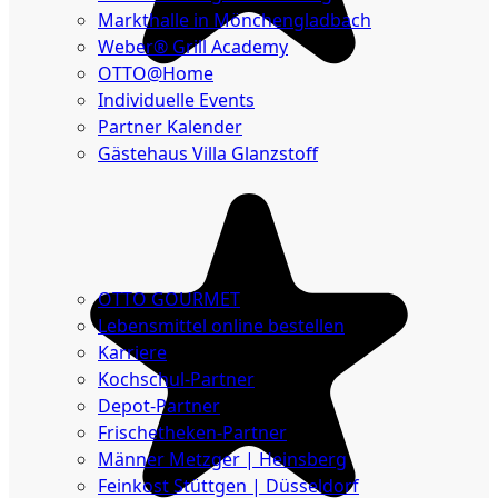
Markthalle in Mönchengladbach
Weber® Grill Academy
OTTO@Home
Individuelle Events
Partner Kalender
Gästehaus Villa Glanzstoff
Gutscheine
Über
uns
OTTO GOURMET
Lebensmittel online bestellen
Karriere
Kochschul-Partner
Depot-Partner
Frischetheken-Partner
Männer Metzger | Heinsberg
Feinkost Stüttgen | Düsseldorf