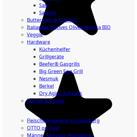
Salz
Saucen
Butter, Fett & Schmalz
ItalianBar Natives Olivenöl Extra BIO
Veggie
Hardware
Küchenhelfer
Grillgeräte
Beefer® Gasgrills
Big Green Egg Grill
Nesmuk
Berkel
Dry Aging Schrank
Bücher & Poster
Events
Fleischkompetenz in Heinsberg
OTTO on Tour
Männer Metzger Heinsberg