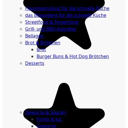
Küche
Hausmannskost für die schnelle Küche
das Besondere für die schnelle Küche
Streetfood & Fingerfood
Grill- und BBQ-Klassiker
Beilagen
Brot & Brötchen
Brot
Burger Buns & Hot Dog Brötchen
Desserts
Neu
Sale
&
dazu
Gewürze & Saucen
Fonds & Jus
Gewürze