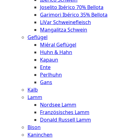
Joselito Ibérico 70% Bellota
Garimori Ibérico 35% Bellota
LiVar Schweinefleisch
Mangalitza Schwein
Geflügel
Miéral Geflügel
Huhn & Hahn
Kapaun
Ente
Perlhuhn
Gans
Kalb
Lamm
Nordsee Lamm
Französisches Lamm
Donald Russell Lamm
Bison
Kaninchen