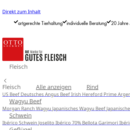
Direkt zum Inhalt
artgerechte Tierhaltung
individuelle Beratung
20 Jahre 
Fleisch
Fleisch
Alle anzeigen
Rind
US Beef
Deutsches Angus Beef
Irish Hereford Prime
Argen
Wagyu Beef
Morgan Ranch Wagyu
Japanisches Wagyu Beef
Japanisch
Schwein
Ibérico Schwein
Joselito Ibérico 70% Bellota
Garimori Ibéri
Geflügel