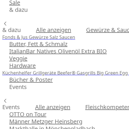
Sale
& dazu
& dazu
Alle anzeigen
Gewürze & Sau
Fonds & Jus
Gewürze
Salz
Saucen
Butter, Fett & Schmalz
ItalianBar Natives Olivenöl Extra BIO
Veggie
Hardware
Küchenhelfer
Grillgeräte
Beefer® Gasgrills
Big Green Egg 
Bücher & Poster
Events
Events
Alle anzeigen
Fleischkompeten
OTTO on Tour
Männer Metzger Heinsberg
Markthalle in Mönchengladbach