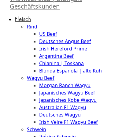
Geschäftskunden
Fleisch
Rind
US Beef
Deutsches Angus Beef
Irish Hereford Prime
Argentina Beef
Chianina | Toskana
Blonda Espanola | alte Kuh
Wagyu Beef
Morgan Ranch Wagyu
Japanisches Wagyu Beef
Japanisches Kobe Wagyu
Australian F1 Wagyu
Deutsches Wagyu
Irish Veire F1 Wagyu Beef
Schwein
Ibérico Schwein