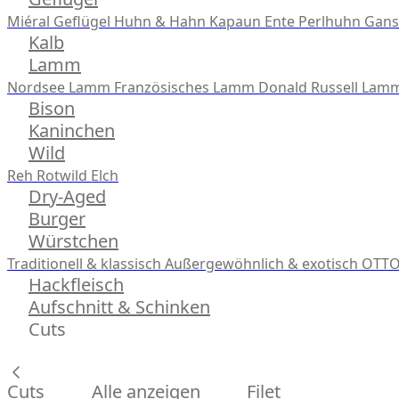
Miéral Geflügel
Huhn & Hahn
Kapaun
Ente
Perlhuhn
Gans
Kalb
Lamm
Nordsee Lamm
Französisches Lamm
Donald Russell Lam
Bison
Kaninchen
Wild
Reh
Rotwild
Elch
Dry-Aged
Burger
Würstchen
Traditionell & klassisch
Außergewöhnlich & exotisch
OTTO
Hackfleisch
Aufschnitt & Schinken
Cuts
Cuts
Alle anzeigen
Filet