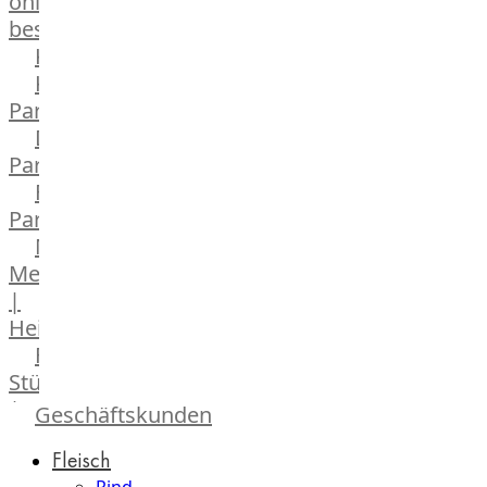
online
bestellen
Karriere
Kochschul-
Partner
Depot-
Partner
Frischetheken-
Partner
Männer
Metzger
|
Heinsberg
Feinkost
Stüttgen
|
Geschäftskunden
Düsseldorf
Fleisch
The