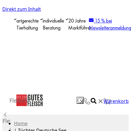
Direkt zum Inhalt
artgerechte
individuelle
20 Jahre
15 % bei
Tierhaltung
Beratung
Marktführer
Newsletteranmeldun
✕
Fleisch
✕
Warenkorb
Fleisch
Home
Alle
|
Züchter Deutsche See