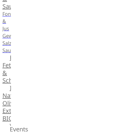
Saucen
Fonds
&
Jus
Gewürze
Salz
Saucen
Butter,
Fett
&
Schmalz
ItalianBar
Natives
Olivenöl
Extra
BIO
Veggie
Events
Hardware