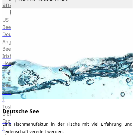
anzeigen
Rind
US
Beef
Deutsches
Angus
Beef
Irish
Hereford
Prime
Argentina
Beef
Chianina
|
Toskana
Deutsche See
Blonda
Espanola
Eine Fischmanufaktur, in der Fische mit viel Erfahrung und
|
Leidenschaft veredelt werden.