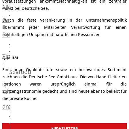
Voraussetzungen ankommt.
Nachhaltigkeit ist ein zentraler
Veire
Sirloin
Punkt bei Deutsche See.
F1
T-
Wagyu
Bone
Durch die feste Verankerung in der Unternehmenspolitik
Beef
&
übernimmt jeder Mitarbeiter Verantwortung für einen
Schwein
Porterhouse
nachhaltigen Umgang mit natürlichen Ressourcen.
Ibérico
Tomahawk
Schwein
Tri
Joselito
Tip
Qualität
Ibérico
-
70%
Bürgermeisterstück
Eine hohe Qualitätsstufe sowie ein hochwertiges Sortiment
Seafood
Bellota
Bäckchen
zeichnen die Deutsche See GmbH aus. Die von Hand filetierten
Garimori
Hanging
Portionen waren ursprünglich einmal für die
Ibérico
Tender
Seafood
Spitzengastronomie gedacht und sind heute ebenso beliebt für
35%
Special
Alle
die private Küche.
Bellota
Cuts
anzeigen
LiVar
Rippchen
Fisch
Schweinefleisch
Teilstücke
Meeresfrüchte
Mangalitza
vom
Lachs
Schwein
NEWSLETTER