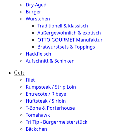
Dry-Aged
Burger
Würstchen
Traditionell & klassisch
Außergewöhnlich & exotisch
OTTO GOURMET Manufaktur
Bratwurstsets & Toppings
Hackfleisch
Aufschnitt & Schinken
Cuts
Filet
Rumpsteak / Strip Loin
Entrecote / Ribeye
Hüftsteak / Sirloin
T-Bone & Porterhouse
Tomahawk
Tri Tip - Bürgermeisterstück
Bäckchen