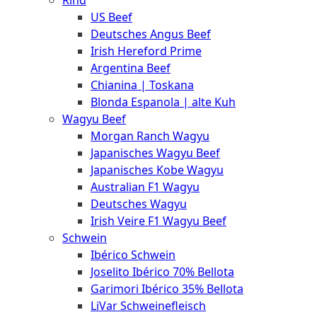
Rind
Meat
US Beef
Club
Deutsches Angus Beef
|
Irish Hereford Prime
Stuttgart
Argentina Beef
Chianina | Toskana
Blonda Espanola | alte Kuh
Wagyu Beef
Morgan Ranch Wagyu
Japanisches Wagyu Beef
Japanisches Kobe Wagyu
Australian F1 Wagyu
Deutsches Wagyu
Irish Veire F1 Wagyu Beef
Schwein
Ibérico Schwein
Joselito Ibérico 70% Bellota
Garimori Ibérico 35% Bellota
LiVar Schweinefleisch