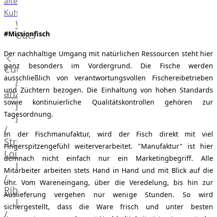
alte
Kuh
Wagyu
Cuts
#Missionfisch
Beef
Morgan
Der nachhaltige Umgang mit natürlichen Ressourcen steht hier
Ranch
ganz besonders im Vordergrund. Die Fische werden
Cuts
Wagyu
ausschließlich von verantwortungsvollen Fischereibetrieben
Alle
Japanisches
und Züchtern bezogen. Die Einhaltung von hohen Standards
anzeigen
Wagyu
sowie kontinuierliche Qualitätskontrollen gehören zur
Filet
Beef
Tagesordnung.
Rumpsteak
Japanisches
/
Kobe
In der Fischmanufaktur, wird der Fisch direkt mit viel
Strip
Wagyu
Fingerspitzengefühl weiterverarbeitet. "Manufaktur" ist hier
Loin
Australian
demnach nicht einfach nur ein Marketingbegriff. Alle
F1
Entrecote
Mitarbeiter arbeiten stets Hand in Hand und mit Blick auf die
Wagyu
/
Uhr. Vom Wareneingang, über die Veredelung, bis hin zur
Deutsches
Ribeye
Auslieferung vergehen nur wenige Stunden. So wird
Wagyu
Hüftsteak
sichergestellt, dass die Ware frisch und unter besten
Irish
/