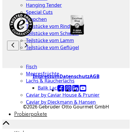
Hanging Tender
Special Cuts
Rippchen
Teilstücke vom Rind
Teilstücke vom Schwein
Teilstücke vom Lamm
Teilstücke vom Geflügel
Seafood
Fisch
Meeresfrüchte
Impressum
Datenschutz
AGB
Lachs & Räucherlachs
Balik Lachs
Caviar by Caviar House & Prunier
Caviar by Dieckmann & Hansen
©2026 Gebrüder Otto Gourmet GmbH
Probierpakete
Schnelle