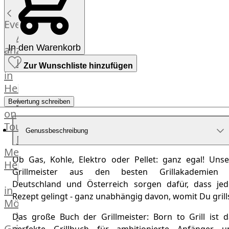
Küchenhelfer
Grillgeräte
Events
Beefer®
Alle
Gasgrills
In den Warenkorb
anzeigen
Big
Fleischkompetenz
Zur Wunschliste hinzufügen
Green
in
Egg
Heinsberg
Grill
OTTO
Bewertung schreiben
Nesmuk
on
Berkel
Tour
Dry
Genussbeschreibung
Männer
Aging
Metzger
Schrank
Ob Gas, Kohle, Elektro oder Pellet: ganz egal! Unse
Heinsberg
Bücher
Grillmeister aus den besten Grillakademien 
Markthalle
&
Deutschland und Österreich sorgen dafür, dass jed
in
Poster
Rezept gelingt - ganz unabhängig davon, womit Du grills
Mönchengladbach
Weber®
Das große Buch der Grillmeister: Born to Grill ist d
Grill