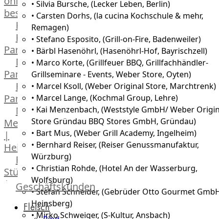
online
• Silvia Bursche, (Lecker Leben, Berlin)
bestellen
• Carsten Dorhs, (la cucina Kochschule & mehr,
Karriere
Remagen)
Kochschul-
• Stefano Esposito, (Grill-on-Fire, Badenweiler)
Partner
• Bärbl Hasenöhrl, (Hasenöhrl-Hof, Bayrischzell)
Depot-
• Marco Korte, (Grillfeuer BBQ, Grillfachhändler-
Partner
Grillseminare - Events, Weber Store, Oyten)
Frischetheken-
• Marcel Ksoll, (Weber Original Store, Marchtrenk)
Partner
• Marcel Lange, (Kochmal Group, Lehre)
Männer
• Kai Menzenbach, (Weststyle GmbH/ Weber Origin
Store Gründau BBQ Stores GmbH, Gründau)
Metzger
• Bart Mus, (Weber Grill Academy, Ingelheim)
|
• Bernhard Reiser, (Reiser Genussmanufaktur,
Heinsberg
Würzburg)
Feinkost
• Christian Rohde, (Hotel An der Wasserburg,
Stüttgen
Wolfsburg)
|
Geschäftskunden
• Stefan Schneider, (Gebrüder Otto Gourmet GmbH
Düsseldorf
Heinsberg)
Fleisch
The
• Mirko Schweiger, (S-Kultur, Ansbach)