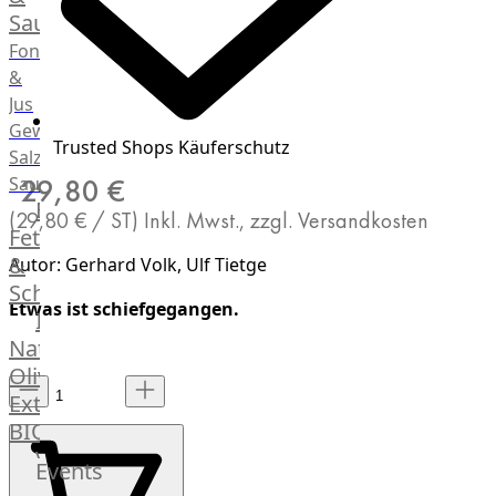
Saucen
Fonds
&
Jus
Gewürze
Trusted Shops Käuferschutz
Salz
Saucen
29,80 €
Butter,
(29,80 € / ST)
Inkl. Mwst., zzgl. Versandkosten
Fett
&
Autor: Gerhard Volk, Ulf Tietge
Schmalz
Etwas ist schiefgegangen.
ItalianBar
Natives
Olivenöl
Extra
BIO
Veggie
Events
Hardware