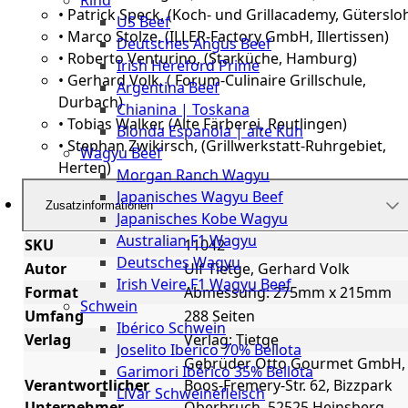
Rind
Meat
• Patrick Speck, (Koch- und Grillacademy, Güterslo
US Beef
Club
• Marco Stolze, (ILLER-Factory GmbH, Illertissen)
Deutsches Angus Beef
|
• Roberto Venturino, (Starküche, Hamburg)
Irish Hereford Prime
Stuttgart
• Gerhard Volk, ( Forum-Culinaire Grillschule,
Argentina Beef
Durbach)
Chianina | Toskana
• Tobias Walker, (Alte Färberei, Reutlingen)
Blonda Espanola | alte Kuh
• Stephan Zwikirsch, (Grillwerkstatt-Ruhrgebiet,
Wagyu Beef
Herten)
Morgan Ranch Wagyu
Japanisches Wagyu Beef
Zusatzinformationen
Japanisches Kobe Wagyu
Australian F1 Wagyu
SKU
11042
Deutsches Wagyu
Autor
Ulf Tietge, Gerhard Volk
Irish Veire F1 Wagyu Beef
Format
Abmessung: 275mm x 215mm
Schwein
Umfang
288 Seiten
Ibérico Schwein
Verlag
Verlag: Tietge
Joselito Ibérico 70% Bellota
Gebrüder Otto Gourmet GmbH,
Garimori Ibérico 35% Bellota
Verantwortlicher
Boos-Fremery-Str. 62, Bizzpark
LiVar Schweinefleisch
Unternehmer
Oberbruch, 52525 Heinsberg,