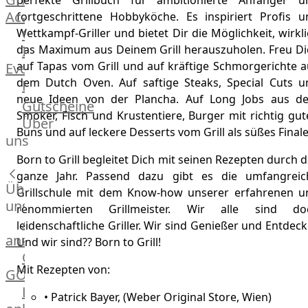
perfekte Grillbuch für ambitionierte Anfänger u
Academy
fortgeschrittene Hobbyköche. Es inspiriert Profis u
OTTO@Home
Wettkampf-Griller und bietet Dir die Möglichkeit, wirkl
Individuelle
das Maximum aus Deinem Grill herauszuholen. Freu Di
auf Tapas vom Grill und auf kräftige Schmorgerichte a
Events
dem Dutch Oven. Auf saftige Steaks, Special Cuts u
Partner
neue Ideen von der Plancha. Auf Long Jobs aus d
Kalender
Gutscheine
Smoker, Fisch und Krustentiere, Burger mit richtig gu
Gästehaus
Über
Buns und auf leckere Desserts vom Grill als süßes Finale
Villa
uns
Glanzstoff
Born to Grill begleitet Dich mit seinen Rezepten durch 
ganze Jahr. Passend dazu gibt es die umfangreic
Über
Grillschule mit dem Know-how unserer erfahrenen u
uns
renommierten Grillmeister. Wir alle sind do
Alle
leidenschaftliche Griller. Wir sind Genießer und Entdeck
anzeigen
Und wir sind?? Born to Grill!
OTTO
Mit Rezepten von:
GOURMET
Lebensmittel
• Patrick Bayer, (Weber Original Store, Wien)