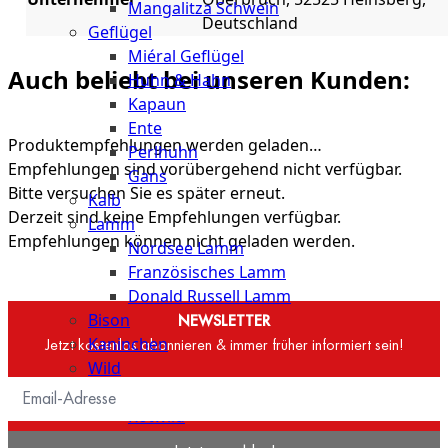
Mangalitza Schwein
Deutschland
Geflügel
Miéral Geflügel
Auch beliebt bei unseren Kunden:
Huhn & Hahn
Kapaun
Ente
Produktempfehlungen werden geladen…
Perlhuhn
Empfehlungen sind vorübergehend nicht verfügbar.
Gans
Bitte versuchen Sie es später erneut.
Kalb
Derzeit sind keine Empfehlungen verfügbar.
Lamm
Empfehlungen können nicht geladen werden.
Nordsee Lamm
Französisches Lamm
Donald Russell Lamm
Bison
NEWSLETTER
Kaninchen
Jetzt kostenlos abonnieren & immer früher informiert sein!
Wild
Reh
Rotwild
Elch