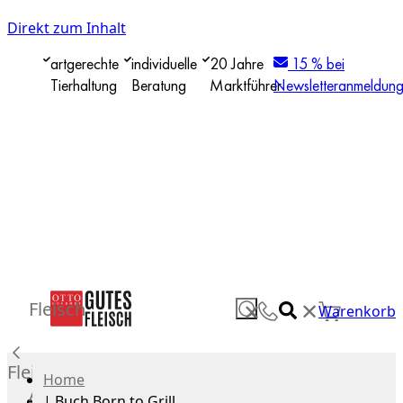
Direkt zum Inhalt
artgerechte
individuelle
20 Jahre
15 % bei
Tierhaltung
Beratung
Marktführer
Newsletteranmeldun
✕
Fleisch
✕
Warenkorb
Fleisch
Home
Alle
|
Buch Born to Grill