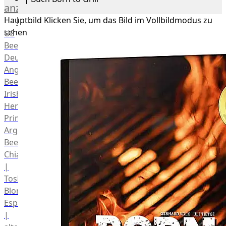
anzeigen
Rind
Hauptbild
Klicken Sie, um das Bild im Vollbildmodus zu
sehen
US
Beef
Deutsches
Angus
Beef
Irish
Hereford
Prime
Argentina
Beef
Chianina
|
Toskana
Blonda
Espanola
|