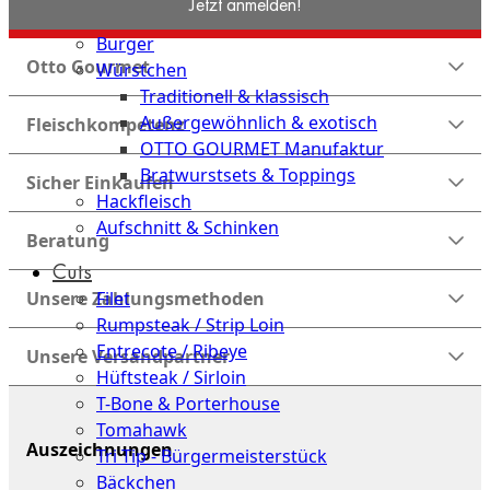
Jetzt anmelden!
Dry-Aged
Burger
Otto Gourmet
Würstchen
Traditionell & klassisch
Außergewöhnlich & exotisch
Fleischkompetenz
OTTO GOURMET Manufaktur
Bratwurstsets & Toppings
Sicher Einkaufen
Hackfleisch
Aufschnitt & Schinken
Beratung
Cuts
Filet
Unsere Zahlungsmethoden
Rumpsteak / Strip Loin
Entrecote / Ribeye
Unsere Versandpartner
Hüftsteak / Sirloin
T-Bone & Porterhouse
Tomahawk
Auszeichnungen
Tri Tip - Bürgermeisterstück
Bäckchen