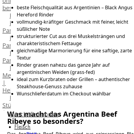
online
bestellen
beste Fleischqualität aus Argentinien – Black Angus
Hereford Rinder
Karriere
vollmundig-kräfitger Geschmack mit feiner, leicht
Kochschul-
süßlicher Note
Partner
strukturierter Cut aus drei Muskelsträngen und
Depot-
charakteristischem Fettauge
Partner
gleichmäßige Marmorierung für eine saftige, zarte
Frischetheken-
Textur
Partner
Rinder grasen nahezu das ganze Jahr auf
Männer
argentinischen Weiden (grass-fed)
Metzger
ideal zum Kurzbraten oder Grillen – authentischer
|
Steakhouse-Genuss zuhause
Heinsberg
Wunschlieferdatum im Checkout wählbar
Feinkost
Stüttgen
|
Was macht das Argentina Beef
Geschäftskunden
Ribeye so besonders?
Düsseldorf
Fleisch
The