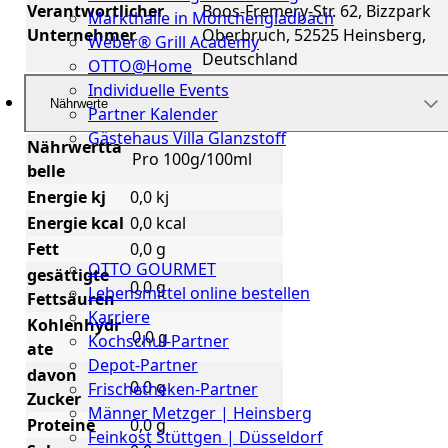
Verantwortlicher
Boos-Fremery-Str. 62, Bizzpark
Markthalle in Mönchengladbach
Unternehmer
Oberbruch, 52525 Heinsberg,
Weber® Grill Academy
Deutschland
OTTO@Home
Individuelle Events
Nährwerte
Partner Kalender
Gästehaus Villa Glanzstoff
Nährwertta
Pro 100g/100ml
belle
Gutscheine
Energie kj
0,0 kj
Über
Energie kcal
0,0 kcal
uns
Fett
0,0 g
OTTO GOURMET
gesättigte
0,0 g
Lebensmittel online bestellen
Fettsäuren
Karriere
Kohlenhydr
0,0 g
Kochschul-Partner
ate
Depot-Partner
davon
0,0 g
Frischetheken-Partner
Zucker
Männer Metzger | Heinsberg
Proteine
0,0 g
Feinkost Stüttgen | Düsseldorf