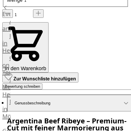
Menge
Küchenhelfer
Grillgeräte
Events
Beefer®
Alle
Gasgrills
anzeigen
Big
Fleischkompetenz
Green
in
Egg
Heinsberg
Grill
OTTO
Nesmuk
on
Berkel
In den Warenkorb
Tour
Dry
Männer
Zur Wunschliste hinzufügen
Aging
Metzger
Bewertung schreiben
Schrank
Heinsberg
Bücher
Markthalle
&
Genussbeschreibung
in
Poster
Mönchengladbach
Argentina Beef Ribeye – Premium-
Weber®
Cut mit feiner Marmorierung aus
Grill