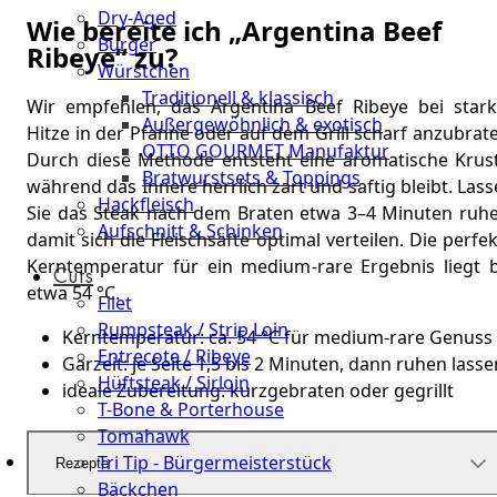
Dry-Aged
Wie bereite ich „Argentina Beef
Burger
Ribeye“ zu?
Würstchen
Traditionell & klassisch
Wir empfehlen, das Argentina Beef Ribeye bei stark
Außergewöhnlich & exotisch
Hitze in der Pfanne oder auf dem Grill scharf anzubrat
OTTO GOURMET Manufaktur
Durch diese Methode entsteht eine aromatische Krust
Bratwurstsets & Toppings
während das Innere herrlich zart und saftig bleibt. Las
Hackfleisch
Sie das Steak nach dem Braten etwa 3–4 Minuten ruhe
Aufschnitt & Schinken
damit sich die Fleischsäfte optimal verteilen. Die perfe
Kerntemperatur für ein medium-rare Ergebnis liegt b
Cuts
etwa 54 °C.
Filet
Rumpsteak / Strip Loin
Kerntemperatur: ca. 54 °C für medium-rare Genuss
Entrecote / Ribeye
Garzeit: je Seite 1,5 bis 2 Minuten, dann ruhen lasse
Hüftsteak / Sirloin
ideale Zubereitung: kurzgebraten oder gegrillt
T-Bone & Porterhouse
Tomahawk
Tri Tip - Bürgermeisterstück
Rezepte
Bäckchen