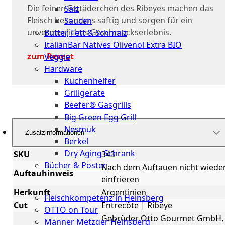
Die feinen Fettäderchen des Ribeyes machen das
Salz
Fleisch besonders saftig und sorgen für ein
Saucen
unvergessliches Geschmackserlebnis.
Butter, Fett & Schmalz
ItalianBar Natives Olivenöl Extra BIO
zum Rezept
Veggie
Hardware
Küchenhelfer
Grillgeräte
Beefer® Gasgrills
Big Green Egg Grill
Nesmuk
Zusatzinformationen
Berkel
Dry Aging Schrank
SKU
343
Bücher & Poster
Nach dem Auftauen nicht wiede
Auftauhinweis
einfrieren
Events
Herkunft
Argentinien
Fleischkompetenz in Heinsberg
Cut
Entrecôte | Ribeye
OTTO on Tour
Gebrüder Otto Gourmet GmbH,
Männer Metzger Heinsberg