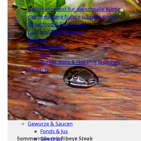
Küche
Hausmannskost für die schnelle Küche
das Besondere für die schnelle Küche
Streetfood & Fingerfood
Grill- und BBQ-Klassiker
Beilagen
Brot & Brötchen
Brot
Burger Buns & Hot Dog Brötchen
Desserts
Neu
Sale
&
dazu
Gewürze & Saucen
Fonds & Jus
Sommerrolle mit Ribeye Steak
Gewürze