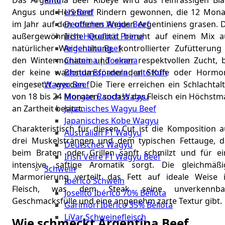
Rind
Das Argentina Beef Ribeye wird aus reinrassigen Bla
Meat
US Beef
Angus und Hereford Rindern gewonnen, die 12 Mona
Club
Deutsches Angus Beef
im Jahr auf den offenen Weiden Argentiniens grasen. D
|
Irish Hereford Prime
außergewöhnliche Qualität beruht auf einem Mix a
Stuttgart
Argentina Beef
natürlicher Weidehaltung, kontrollierter Zufütterung 
Chianina | Toskana
den Wintermonaten und einer respektvollen Zucht, b
Blonda Espanola | alte Kuh
der keine wachstumsfördernden Stoffe oder Hormo
Wagyu Beef
eingesetzt werden. Die Tiere erreichen ein Schlachtal
Morgan Ranch Wagyu
von 18 bis 24 Monaten, sodass das Fleisch ein Höchstm
Japanisches Wagyu Beef
an Zartheit besitzt.
Japanisches Kobe Wagyu
Charakteristisch für diesen Cut ist die Komposition a
Australian F1 Wagyu
drei Muskelsträngen und dem typischen Fettauge, d
Deutsches Wagyu
beim Braten oder Grillen sanft schmilzt und für ei
Irish Veire F1 Wagyu Beef
intensive, saftige Aromatik sorgt. Die gleichmäßi
Schwein
Marmorierung verteilt das Fett auf ideale Weise 
Ibérico Schwein
Fleisch, was dem Steak seine unverkennba
Joselito Ibérico 70% Bellota
Geschmacksfülle und eine angenehm zarte Textur gibt.
Garimori Ibérico 35% Bellota
LiVar Schweinefleisch
Wie schmeckt Argentina Beef