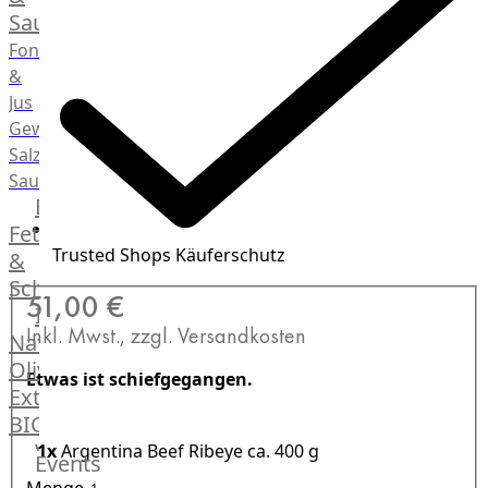
Saucen
Fonds
&
Jus
Gewürze
Salz
Saucen
Butter,
Fett
Trusted Shops Käuferschutz
&
Schmalz
51,00 €
ItalianBar
Inkl. Mwst., zzgl. Versandkosten
Natives
Olivenöl
Etwas ist schiefgegangen.
Extra
BIO
Veggie
1x
Argentina Beef Ribeye
ca. 400 g
Events
Hardware