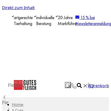
Direkt zum Inhalt
artgerechte
individuelle
20 Jahre
15 % bei
Tierhaltung
Beratung
Marktführer
Newsletteranmeldun
✕
Fleisch
✕
Warenkorb
Fleisch
Home
Alle
|
Cuts