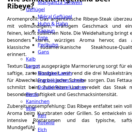
Mangalitza Schwein
Ribeye?
Geflügel
Miéral Geflügel
Aromenprofil: Das argentinische Ribeye-Steak überzeu
Huhn & Hahn
mit vollmundigem, kräftigem Geschmack und ein
Kapaun
feinen, leicht süßlichen Note. Die Weidehaltung bringt 
Ente
besonders klares, würziges Aroma hervor, das 
Perlhuhn
klassische südamerikanische Steakhouse-Qualit
Gans
erinnert.
Kalb
Lamm
Textur: Die gut ausgeprägte Marmorierung sorgt für ei
Nordsee Lamm
saftige, zarte Bissigkeit, während die drei Muskelsträ
Französisches Lamm
für Abwechslung bei jeder Scheibe sorgen. Das Fettau
Donald Russell Lamm
schmilzt beim Zubereiten und veredelt das Steak m
Bison
besonderer Saftigkeit und Geschmacksintensität.
Kaninchen
Zubereitungsempfehlung: Das Ribeye entfaltet sein vol
Wild
Aroma beim Kurzbraten oder Grillen. So entwickeln si
Reh
intensive Röstaromen und das typische, safti
Rotwild
Mundgefühl.
Elch