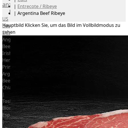
anzeigen
|
Entrecote / Ribeye
Rind
|
Argentina Beef Ribeye
US
Hauptbild
Klicken Sie, um das Bild im Vollbildmodus zu
Beef
sehen
Deutsches
Angus
Beef
Irish
Hereford
Prime
Argentina
Beef
Chianina
|
Toskana
Blonda
Espanola
|