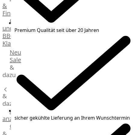
&
Manufaktur
Fingerfood
Bratwurstsets
Grill-
&
und
Toppings
Premium Qualität seit über 20 Jahren
BBQ-
Hackfleisch
Klassiker
Aufschnitt
&
Beilagen
Neu
Schinken
Brot
Sale
&
&
Brötchen
dazu
Brot
Burger
&
Buns
&
dazu
Hot
Alle
Dog
anzeigen
sicher gekühlte Lieferung an Ihrem Wunschtermin
Brötchen
Gewürze
Desserts
&