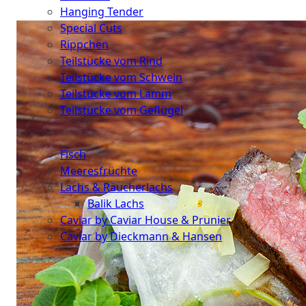
Hanging Tender
Special Cuts
Rippchen
Teilstücke vom Rind
Teilstücke vom Schwein
Teilstücke vom Lamm
Teilstücke vom Geflügel
Seafood
Fisch
Meeresfrüchte
Lachs & Räucherlachs
Balik Lachs
Caviar by Caviar House & Prunier
Caviar by Dieckmann & Hansen
Probierpakete
Schnelle