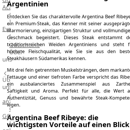
Argentinien
Academy
OTTO@Home
Entdecken Sie das charaktervolle Argentina Beef Ribey
Individuelle
ein Premium-Steak, das Kenner mit seiner ausgeprägt
Events
Marmorierung, einzigartigen Struktur und vollmundig
Partner
Geschmack begeistert. Dieses Steak entstammt d
Kalender
Gutscheine
traditionsreichen Weiden Argentiniens und steht f
Gästehaus
höchste Fleischqualität, wie Sie sie aus den best
Über
Villa
Steakhäusern Südamerikas kennen.
uns
Glanzstoff
Mit drei fein getrennten Muskelsträngen, dem markant
Fettauge und einer tiefroten Farbe verspricht das Rib
Über
ein ausbalanciertes Zusammenspiel aus Zarthei
uns
Saftigkeit und Aroma. Perfekt für alle, die Wert a
Alle
Authentizität, Genuss und bewährte Steak-Kompete
anzeigen
legen.
OTTO
GOURMET
Argentina Beef Ribeye: die
Lebensmittel
wichtigsten Vorteile auf einen Blick