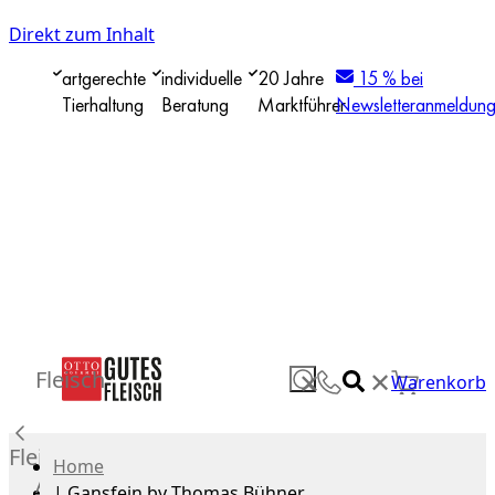
Direkt zum Inhalt
artgerechte
individuelle
20 Jahre
15 % bei
Tierhaltung
Beratung
Marktführer
Newsletteranmeldun
✕
Fleisch
✕
Warenkorb
Fleisch
Home
Alle
|
Gansfein by Thomas Bühner