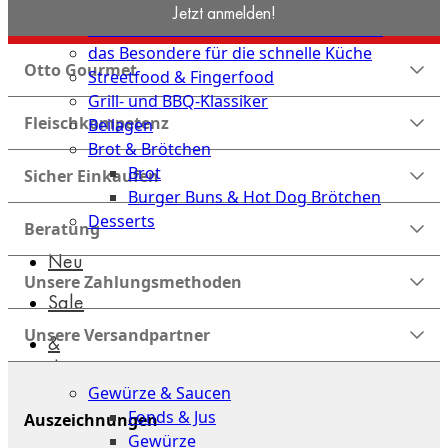
Küche
Jetzt anmelden!
Hausmannskost für die schnelle Küche
das Besondere für die schnelle Küche
Otto Gourmet
Streetfood & Fingerfood
Grill- und BBQ-Klassiker
Fleischkompetenz
Beilagen
Brot & Brötchen
Brot
Sicher Einkaufen
Burger Buns & Hot Dog Brötchen
Desserts
Beratung
Neu
Unsere Zahlungsmethoden
Sale
Unsere Versandpartner
&
dazu
Gewürze & Saucen
Fonds & Jus
Auszeichnungen
Gewürze