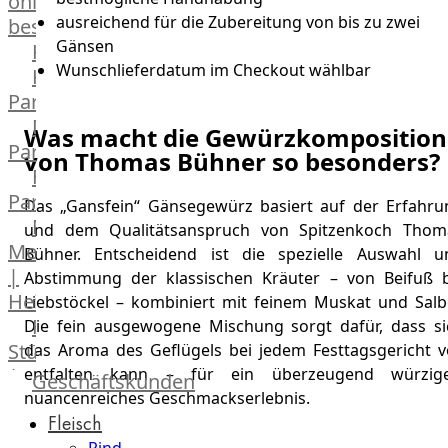
online
ausreichend für die Zubereitung von bis zu zwei
bestellen
Gänsen
Karriere
Wunschlieferdatum im Checkout wählbar
Kochschul-
Partner
Depot-
Was macht die Gewürzkomposition
Partner
von Thomas Bühner so besonders?
Frischetheken-
Partner
Das „Gansfein“ Gänsegewürz basiert auf der Erfahru
Männer
und dem Qualitätsanspruch von Spitzenkoch Thom
Metzger
Bühner. Entscheidend ist die spezielle Auswahl u
|
Abstimmung der klassischen Kräuter – von Beifuß b
Heinsberg
Liebstöckel – kombiniert mit feinem Muskat und Salbe
Feinkost
Die fein ausgewogene Mischung sorgt dafür, dass si
Stüttgen
das Aroma des Geflügels bei jedem Festtagsgericht vo
entfalten kann – für ein überzeugend würzige
|
Geschäftskunden
nuancenreiches Geschmackserlebnis.
Düsseldorf
Fleisch
The