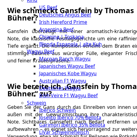
Rind
Meat
US Beef
Club
Wie schmeckt Gansfein by Thomas
Deutsches Angus Beef
|
Bühner?
Irish Hereford Prime
Stuttgart
Argentina Beef
Gansfein überzeugt mit einer aromatisch-kräuterig
Chianina | Toskana
Note, die klassische Festtagsgerichte um eine raffinie
Blonda Espanola | alte Kuh
Tiefe ergänzt. Die Komposition verleiht dem Braten ei
Wagyu Beef
stimmige Balance aus würziger Fülle, eleganter Frisc
Morgan Ranch Wagyu
und feiner Kräuterpräsenz.
Japanisches Wagyu Beef
Japanisches Kobe Wagyu
Australian F1 Wagyu
Wie bereite ich „Gansfein by Thoma
Deutsches Wagyu
Bühner“ zu?
Irish Veire F1 Wagyu Beef
Schwein
Geben Sie der Gans durch das Einreiben von innen u
Ibérico Schwein
außen mit der Gewürzmischung ihre charakteristisc
Joselito Ibérico 70% Bellota
Note. Sichtbares Gänsefett nach Bedarf entfernen u
Garimori Ibérico 35% Bellota
aufbewahren – es eignet sich hervorragend zur weiter
LiVar Schweinefleisch
Verwendung, etwa als Schmalz für Beilagen wie Rotkohl