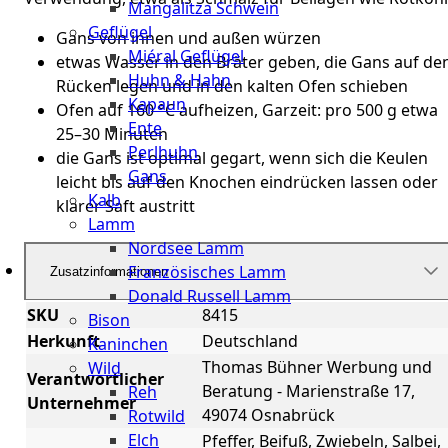
Mangalitza Schwein
Geflügel
Gans von innen und außen würzen
Miéral Geflügel
etwas Wasser in den Bräter geben, die Gans auf de
Huhn & Hahn
Rücken legen und in den kalten Ofen schieben
Kapaun
Ofen auf 160 °C aufheizen, Garzeit: pro 500 g etwa
Ente
25–30 Minuten
Perlhuhn
die Gans ist optimal gegart, wenn sich die Keulen
Gans
leicht bis auf den Knochen eindrücken lassen oder
Kalb
klarer Saft austritt
Lamm
Nordsee Lamm
Französisches Lamm
Zusatzinformationen
Donald Russell Lamm
SKU
8415
Bison
Herkunft
Deutschland
Kaninchen
Thomas Bühner Werbung und
Wild
Verantwortlicher
Beratung - Marienstraße 17,
Reh
Unternehmer
49074 Osnabrück
Rotwild
Elch
Pfeffer, Beifuß, Zwiebeln, Salbei,