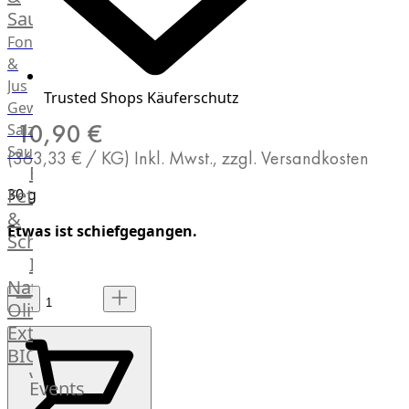
Saucen
Fonds
&
Jus
Trusted Shops Käuferschutz
Gewürze
10,90 €
Salz
Saucen
(363,33 € / KG)
Inkl. Mwst., zzgl. Versandkosten
Butter,
Fett
30 g
&
Etwas ist schiefgegangen.
Schmalz
ItalianBar
Natives
Olivenöl
Extra
BIO
Veggie
Events
Hardware