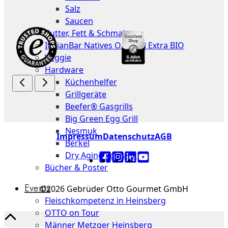
Salz
Saucen
Butter, Fett & Schmalz
ItalianBar Natives Olivenöl Extra BIO
Veggie
Hardware
Küchenhelfer
Grillgeräte
Beefer® Gasgrills
Big Green Egg Grill
Nesmuk
Impressum
Datenschutz
AGB
Berkel
Dry Aging Schrank
Bücher & Poster
Events
©2026 Gebrüder Otto Gourmet GmbH
Fleischkompetenz in Heinsberg
OTTO on Tour
Männer Metzger Heinsberg