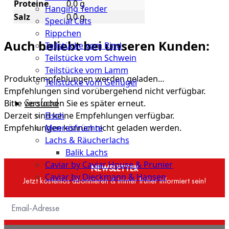
Proteine
0,0 g
Hanging Tender
Salz
0,0 g
Special Cuts
Rippchen
Auch beliebt bei unseren Kunden:
Teilstücke vom Rind
Teilstücke vom Schwein
Teilstücke vom Lamm
Produktempfehlungen werden geladen…
Teilstücke vom Geflügel
Empfehlungen sind vorübergehend nicht verfügbar.
Seafood
Bitte versuchen Sie es später erneut.
Fisch
Derzeit sind keine Empfehlungen verfügbar.
Meeresfrüchte
Empfehlungen können nicht geladen werden.
Lachs & Räucherlachs
Balik Lachs
Caviar by Caviar House & Prunier
NEWSLETTER
Caviar by Dieckmann & Hansen
Jetzt kostenlos abonnieren & immer früher informiert sein!
Probierpakete
Schnelle