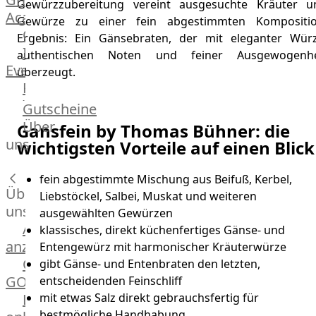
Gewürzzubereitung vereint ausgesuchte Kräuter u
Academy
Gewürze zu einer fein abgestimmten Kompositio
OTTO@Home
Ergebnis: Ein Gänsebraten, der mit eleganter Würz
Individuelle
authentischen Noten und feiner Ausgewogenhe
Events
überzeugt.
Partner
Kalender
Gutscheine
Gästehaus
Über
Gansfein by Thomas Bühner: die
Villa
uns
wichtigsten Vorteile auf einen Blick
Glanzstoff
fein abgestimmte Mischung aus Beifuß, Kerbel,
Über
Liebstöckel, Salbei, Muskat und weiteren
uns
ausgewählten Gewürzen
Alle
klassisches, direkt küchenfertiges Gänse- und
anzeigen
Entengewürz mit harmonischer Kräuterwürze
OTTO
gibt Gänse- und Entenbraten den letzten,
GOURMET
entscheidenden Feinschliff
Lebensmittel
mit etwas Salz direkt gebrauchsfertig für
bestmögliche Handhabung