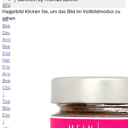
anzeigen
Rind
Hauptbild
Klicken Sie, um das Bild im Vollbildmodus zu
sehen
US
Beef
Deutsches
Angus
Beef
Irish
Hereford
Prime
Argentina
Beef
Chianina
|
Toskana
Blonda
Espanola
|