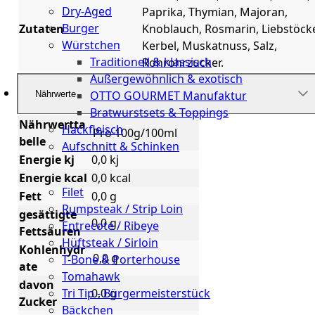
Dry-Aged
Paprika, Thymian, Majoran,
Burger
Zutaten
Knoblauch, Rosmarin, Liebstöcke
Würstchen
Kerbel, Muskatnuss, Salz,
Traditionell & klassisch
Rohrohrzucker.
Außergewöhnlich & exotisch
OTTO GOURMET Manufaktur
Nährwerte
Bratwurstsets & Toppings
Nährwertta
Hackfleisch
Pro 100g/100ml
belle
Aufschnitt & Schinken
Energie kj
0,0 kj
Cuts
Energie kcal
0,0 kcal
Filet
Fett
0,0 g
Rumpsteak / Strip Loin
gesättigte
0,0 g
Entrecote / Ribeye
Fettsäuren
Hüftsteak / Sirloin
Kohlenhydr
0,0 g
T-Bone & Porterhouse
ate
Tomahawk
davon
0,0 g
Tri Tip - Bürgermeisterstück
Zucker
Bäckchen