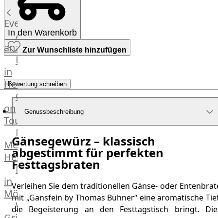
Küchenhelfer
Grillgeräte
Events
Beefer®
In den Warenkorb
Alle
Gasgrills
anzeigen
Zur Wunschliste hinzufügen
Big
Fleischkompetenz
Green
in
Egg
Heinsberg
Bewertung schreiben
Grill
OTTO
Nesmuk
on
Berkel
Genussbeschreibung
Tour
Dry
Männer
Aging
Gänsegewürz – klassisch
Metzger
Schrank
abgestimmt für perfekten
Heinsberg
Bücher
Festtagsbraten
Markthalle
&
in
Poster
Verleihen Sie dem traditionellen Gänse- oder Entenbra
Mönchengladbach
mit „Gansfein by Thomas Bühner“ eine aromatische Tief
Weber®
die Begeisterung an den Festtagstisch bringt. Die
Grill