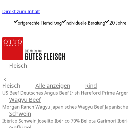
Direkt zum Inhalt
artgerechte Tierhaltung
individuelle Beratung
20 Jahre 
Fleisch
Fleisch
Alle anzeigen
Rind
US Beef
Deutsches Angus Beef
Irish Hereford Prime
Argen
Wagyu Beef
Morgan Ranch Wagyu
Japanisches Wagyu Beef
Japanisch
Schwein
Ibérico Schwein
Joselito Ibérico 70% Bellota
Garimori Ibéri
Geflügel