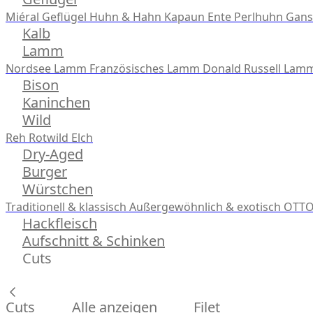
Miéral Geflügel
Huhn & Hahn
Kapaun
Ente
Perlhuhn
Gans
Kalb
Lamm
Nordsee Lamm
Französisches Lamm
Donald Russell Lam
Bison
Kaninchen
Wild
Reh
Rotwild
Elch
Dry-Aged
Burger
Würstchen
Traditionell & klassisch
Außergewöhnlich & exotisch
OTTO
Hackfleisch
Aufschnitt & Schinken
Cuts
Cuts
Alle anzeigen
Filet