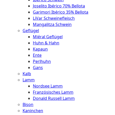
Joselito Ibérico 70% Bellota
Garimori Ibérico 35% Bellota
LiVar Schweinefleisch
Mangalitza Schwein
Geflügel
Miéral Geflügel
Huhn & Hahn
Kapaun
Ente
Perlhuhn
Gans
Kalb
Lamm
Nordsee Lamm
Französisches Lamm
Donald Russell Lamm
Bison
Kaninchen