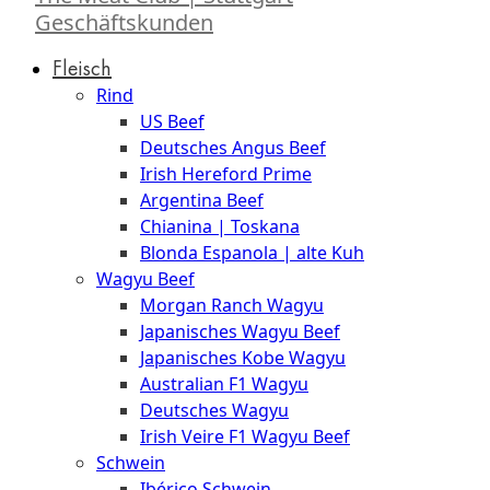
Geschäftskunden
Fleisch
Rind
US Beef
Deutsches Angus Beef
Irish Hereford Prime
Argentina Beef
Chianina | Toskana
Blonda Espanola | alte Kuh
Wagyu Beef
Morgan Ranch Wagyu
Japanisches Wagyu Beef
Japanisches Kobe Wagyu
Australian F1 Wagyu
Deutsches Wagyu
Irish Veire F1 Wagyu Beef
Schwein
Ibérico Schwein