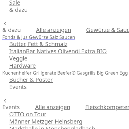
Sale
& dazu
& dazu
Alle anzeigen
Gewürze & Sau
Fonds & Jus
Gewürze
Salz
Saucen
Butter, Fett & Schmalz
ItalianBar Natives Olivenöl Extra BIO
Veggie
Hardware
Küchenhelfer
Grillgeräte
Beefer® Gasgrills
Big Green Egg 
Bücher & Poster
Events
Events
Alle anzeigen
Fleischkompeten
OTTO on Tour
Männer Metzger Heinsberg
Markthalle in Mönchengladbach