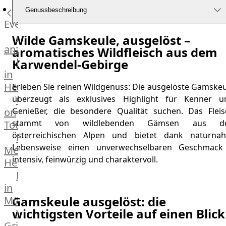
Küchenhelfer
Genussbeschreibung
Grillgeräte
Events
Beefer®
Alle
Wilde Gamskeule, ausgelöst –
Gasgrills
anzeigen
aromatisches Wildfleisch aus dem
Big
Fleischkompetenz
Karwendel-Gebirge
Green
in
Egg
Heinsberg
Erleben Sie reinen Wildgenuss: Die ausgelöste Gamskeu
Grill
OTTO
überzeugt als exklusives Highlight für Kenner u
Nesmuk
on
Genießer, die besondere Qualität suchen. Das Fleis
Berkel
stammt von wildlebenden Gämsen aus d
Tour
Dry
österreichischen Alpen und bietet dank naturnah
Männer
Aging
Lebensweise einen unverwechselbaren Geschmack
Metzger
Schrank
intensiv, feinwürzig und charaktervoll.
Heinsberg
Bücher
Markthalle
&
in
Poster
Gamskeule ausgelöst: die
Mönchengladbach
wichtigsten Vorteile auf einen Blick
Weber®
Grill