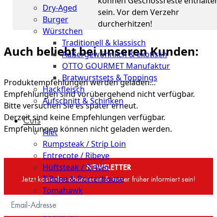
können Geschossreste enthalte
Dry-Aged
sein. Vor dem Verzehr
Burger
durcherhitzen!
Würstchen
Traditionell & klassisch
Auch beliebt bei unseren Kunden:
Außergewöhnlich & exotisch
OTTO GOURMET Manufaktur
Bratwurstsets & Toppings
Produktempfehlungen werden geladen…
Hackfleisch
Empfehlungen sind vorübergehend nicht verfügbar.
Aufschnitt & Schinken
Bitte versuchen Sie es später erneut.
Derzeit sind keine Empfehlungen verfügbar.
Cuts
Empfehlungen können nicht geladen werden.
Filet
Rumpsteak / Strip Loin
Entrecote / Ribeye
Hüftsteak / Sirloin
NEWSLETTER
T-Bone & Porterhouse
Jetzt kostenlos abonnieren & immer früher informiert sein!
Tomahawk
Tri Tip - Bürgermeisterstück
Bäckchen