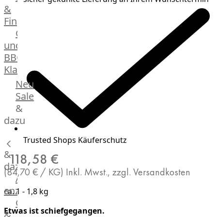
&
Manufaktur
Fingerfood
Bratwurstsets
Grill-
&
und
Toppings
BBQ-
Hackfleisch
Klassiker
Aufschnitt
&
Beilagen
Neu
Schinken
Brot
Sale
&
&
Brötchen
dazu
Brot
Trusted Shops Käuferschutz
Burger
&
Buns
118,58 €
&
dazu
(84,70 € / KG)
Inkl. Mwst., zzgl. Versandkosten
Hot
Alle
Dog
anzeigen
ca. 1 - 1,8 kg
Brötchen
Gewürze
Desserts
Etwas ist schiefgegangen.
&