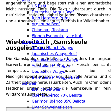
Rind
Meat
angenehm zart und begeistert mit einer aromatische
US Beef
Club
leicht nussigen Tiefe. Die Textur überzeugt durch ih
Deutsches Angus Beef
|
natürliche Festigkeit, dabei ist jeder Bissen charakterv
Irish Hereford Prime
Stuttgart
und authentisch – ein echtes Erlebnis für Wildliebhaber.
Argentina Beef
Chianina | Toskana
Blonda Espanola | alte Kuh
Wie bereite ich „Gamskeule
Wagyu Beef
ausgelöst“ zu?
Morgan Ranch Wagyu
Japanisches Wagyu Beef
Die Gamskeule empfiehlt sich besonders für langsa
Japanisches Kobe Wagyu
Garverfahren. Schmoren Sie das Fleisch bei sanft
Australian F1 Wagyu
Temperatur oder nutzen Sie d
Deutsches Wagyu
Niedrigtemperaturgaren, um das volle Aroma und d
Irish Veire F1 Wagyu Beef
Zartheit optimal herauszuarbeiten. Auch im Ofen oder 
Schwein
festlicher Braten entfaltet die Gamskeule ihr fein
Ibérico Schwein
Wildaroma aufs Beste.
Joselito Ibérico 70% Bellota
Garimori Ibérico 35% Bellota
LiVar Schweinefleisch