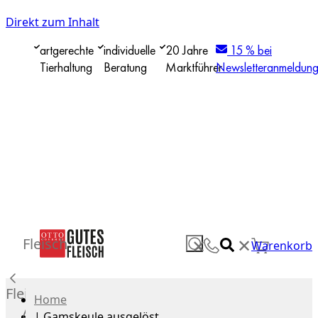
Direkt zum Inhalt
artgerechte
individuelle
20 Jahre
15 % bei
Tierhaltung
Beratung
Marktführer
Newsletteranmeldun
✕
Fleisch
✕
Warenkorb
Fleisch
Home
Alle
|
Gamskeule ausgelöst