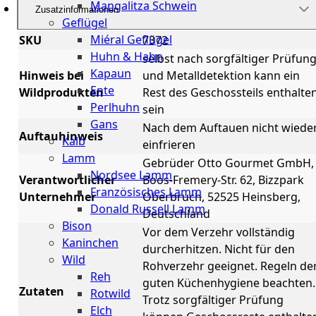
Mangalitza Schwein
Zusatzinformationen
Geflügel
Miéral Geflügel
SKU
7372
Huhn & Hahn
selbst nach sorgfältiger Prüfun
Kapaun
Hinweis bei
und Metalldetektion kann ein
Ente
Wildprodukten
Rest des Geschossteils enthalte
Perlhuhn
sein
Gans
Nach dem Auftauen nicht wiede
Auftauhinweis
Kalb
einfrieren
Lamm
Gebrüder Otto Gourmet GmbH,
Nordsee Lamm
Verantwortlicher
Boos-Fremery-Str. 62, Bizzpark
Französisches Lamm
Unternehmer
Oberbruch, 52525 Heinsberg,
Donald Russell Lamm
Deutschland
Bison
Vor dem Verzehr vollständig
Kaninchen
durcherhitzen. Nicht für den
Wild
Rohverzehr geeignet. Regeln de
Reh
guten Küchenhygiene beachten.
Zutaten
Rotwild
Trotz sorgfältiger Prüfung
Elch