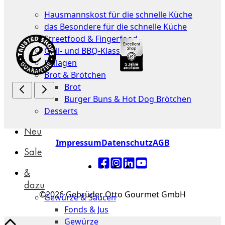
Küche
Hausmannskost für die schnelle Küche
das Besondere für die schnelle Küche
Streetfood & Fingerfood
Grill- und BBQ-Klassiker
Beilagen
Brot & Brötchen
Brot
Burger Buns & Hot Dog Brötchen
Desserts
Neu
Impressum
Datenschutz
AGB
Sale
&
dazu
©2026 Gebrüder Otto Gourmet GmbH
Gewürze & Saucen
Fonds & Jus
Gewürze