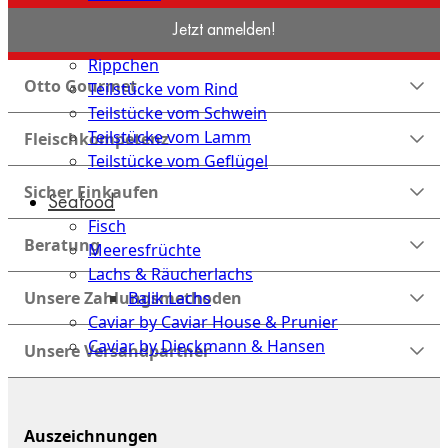
Hanging Tender
Jetzt anmelden!
Special Cuts
Rippchen
Otto Gourmet
Teilstücke vom Rind
Teilstücke vom Schwein
Teilstücke vom Lamm
Fleischkompetenz
Teilstücke vom Geflügel
Sicher Einkaufen
Seafood
Fisch
Beratung
Meeresfrüchte
Lachs & Räucherlachs
Balik Lachs
Unsere Zahlungsmethoden
Caviar by Caviar House & Prunier
Caviar by Dieckmann & Hansen
Unsere Versandpartner
Probierpakete
Schnelle
Auszeichnungen