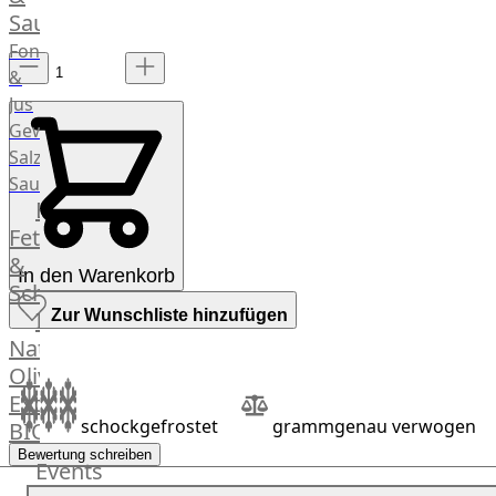
Saucen
Fonds
&
Jus
Gewürze
Salz
Saucen
Butter,
Fett
&
In den Warenkorb
Schmalz
ItalianBar
Zur Wunschliste hinzufügen
Natives
Olivenöl
Extra
schockgefrostet
grammgenau verwogen
BIO
Veggie
Bewertung schreiben
Events
Hardware