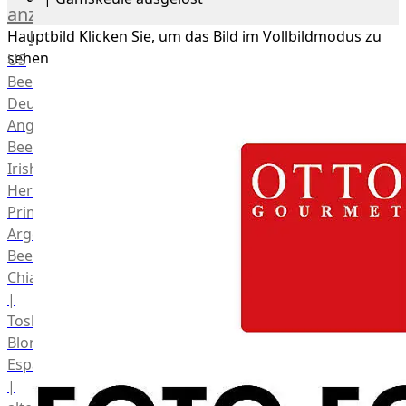
anzeigen
Rind
Hauptbild
Klicken Sie, um das Bild im Vollbildmodus zu
sehen
US
Beef
Deutsches
Angus
Beef
Irish
Hereford
Prime
Argentina
Beef
Chianina
|
Toskana
Blonda
Espanola
|