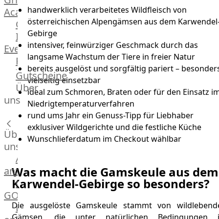
handwerklich verarbeitetes Wildfleisch von
Academy
österreichischen Alpengämsen aus dem Karwendel
OTTO@Home
Gebirge
Individuelle
intensiver, feinwürziger Geschmack durch das
Events
langsame Wachstum der Tiere in freier Natur
Partner
bereits ausgelöst und sorgfältig pariert – besonder
Kalender
Gutscheine
vielseitig einsetzbar
Gästehaus
Über
ideal zum Schmoren, Braten oder für den Einsatz i
Villa
uns
Niedrigtemperaturverfahren
Glanzstoff
rund ums Jahr ein Genuss-Tipp für Liebhaber
exklusiver Wildgerichte und die festliche Küche
Über
Wunschlieferdatum im Checkout wählbar
uns
Alle
Was macht die Gamskeule aus dem
anzeigen
Karwendel-Gebirge so besonders?
OTTO
GOURMET
Die ausgelöste Gamskeule stammt von wildlebend
Lebensmittel
Gämsen, die unter natürlichen Bedingungen 