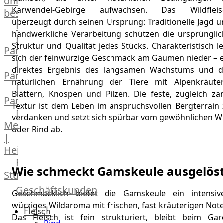
online
Karwendel-Gebirge aufwachsen. Das Wildfleis
bestellen
überzeugt durch seinen Ursprung: Traditionelle Jagd u
Karriere
handwerkliche Verarbeitung schützen die ursprünglic
Kochschul-
Struktur und Qualität jedes Stücks. Charakteristisch l
Partner
sich der feinwürzige Geschmack am Gaumen nieder – e
Depot-
direktes Ergebnis des langsamen Wachstums und d
Partner
natürlichen Ernährung der Tiere mit Alpenkräuter
Frischetheken-
Blättern, Knospen und Pilzen. Die feste, zugleich zar
Partner
Textur ist dem Leben im anspruchsvollen Bergterrain 
Männer
verdanken und setzt sich spürbar vom gewöhnlichen Wi
Metzger
oder Rind ab.
|
Heinsberg
Feinkost
Wie schmeckt Gamskeule ausgelös
Stüttgen
|
Geschäftskunden
Geschmacklich bietet die Gamskeule ein intensive
Düsseldorf
würziges Wildaroma mit frischen, fast kräuterigen Not
Fleisch
The
Das Fleisch ist fein strukturiert, bleibt beim Gar