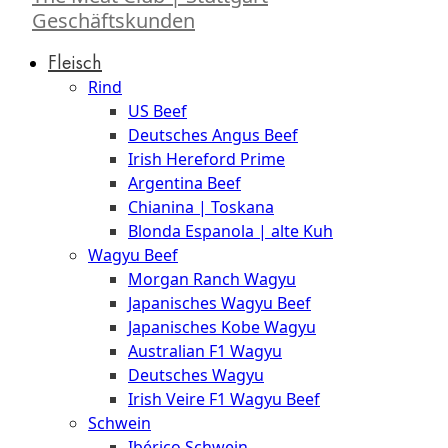
Geschäftskunden
Fleisch
Rind
US Beef
Deutsches Angus Beef
Irish Hereford Prime
Argentina Beef
Chianina | Toskana
Blonda Espanola | alte Kuh
Wagyu Beef
Morgan Ranch Wagyu
Japanisches Wagyu Beef
Japanisches Kobe Wagyu
Australian F1 Wagyu
Deutsches Wagyu
Irish Veire F1 Wagyu Beef
Schwein
Ibérico Schwein