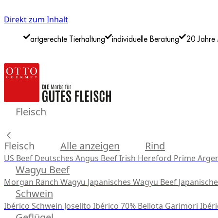
Direkt zum Inhalt
artgerechte Tierhaltung
individuelle Beratung
20 Jahre 
Fleisch
Fleisch
Alle anzeigen
Rind
US Beef
Deutsches Angus Beef
Irish Hereford Prime
Argen
Wagyu Beef
Morgan Ranch Wagyu
Japanisches Wagyu Beef
Japanisch
Schwein
Ibérico Schwein
Joselito Ibérico 70% Bellota
Garimori Ibéri
Geflügel