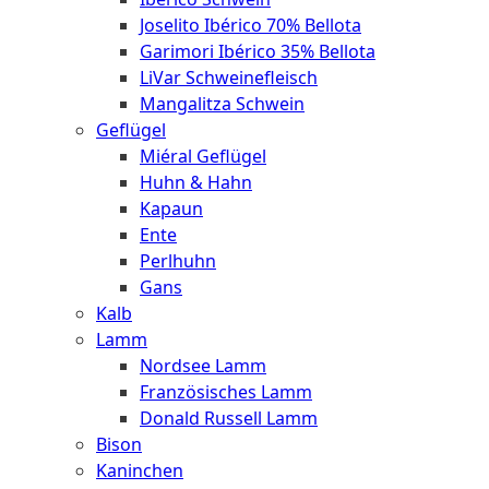
Joselito Ibérico 70% Bellota
Garimori Ibérico 35% Bellota
LiVar Schweinefleisch
Mangalitza Schwein
Geflügel
Miéral Geflügel
Huhn & Hahn
Kapaun
Ente
Perlhuhn
Gans
Kalb
Lamm
Nordsee Lamm
Französisches Lamm
Donald Russell Lamm
Bison
Kaninchen