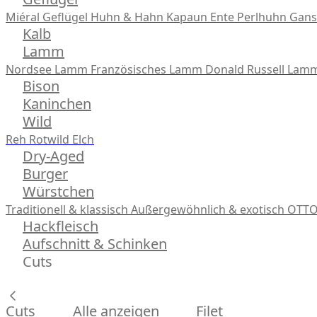
Miéral Geflügel
Huhn & Hahn
Kapaun
Ente
Perlhuhn
Gans
Kalb
Lamm
Nordsee Lamm
Französisches Lamm
Donald Russell Lam
Bison
Kaninchen
Wild
Reh
Rotwild
Elch
Dry-Aged
Burger
Würstchen
Traditionell & klassisch
Außergewöhnlich & exotisch
OTTO
Hackfleisch
Aufschnitt & Schinken
Cuts
Cuts
Alle anzeigen
Filet