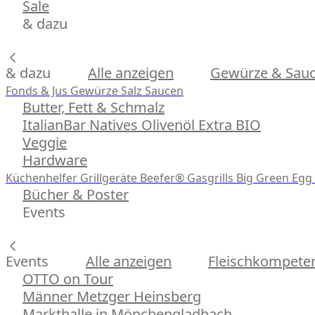
Sale
& dazu
& dazu
Alle anzeigen
Gewürze & Sau
Fonds & Jus
Gewürze
Salz
Saucen
Butter, Fett & Schmalz
ItalianBar Natives Olivenöl Extra BIO
Veggie
Hardware
Küchenhelfer
Grillgeräte
Beefer® Gasgrills
Big Green Egg 
Bücher & Poster
Events
Events
Alle anzeigen
Fleischkompeten
OTTO on Tour
Männer Metzger Heinsberg
Markthalle in Mönchengladbach