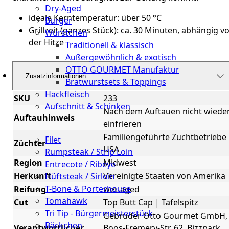
Dry-Aged
ideale Kerntemperatur: über 50 °C
Burger
Grillzeit (ganzes Stück): ca. 30 Minuten, abhängig v
Würstchen
der Hitze
Traditionell & klassisch
Außergewöhnlich & exotisch
OTTO GOURMET Manufaktur
Zusatzinformationen
Bratwurstsets & Toppings
Hackfleisch
SKU
233
Aufschnitt & Schinken
Nach dem Auftauen nicht wiede
Auftauhinweis
einfrieren
Cuts
Familiengeführte Zuchtbetriebe
Filet
Züchter
USA
Rumpsteak / Strip Loin
Region
Midwest
Entrecote / Ribeye
Herkunft
Vereinigte Staaten von Amerika
Hüftsteak / Sirloin
T-Bone & Porterhouse
Reifung
wet-aged
Tomahawk
Cut
Top Butt Cap | Tafelspitz
Tri Tip - Bürgermeisterstück
Gebrüder Otto Gourmet GmbH,
Bäckchen
Verantwortlicher
Boos-Fremery-Str. 62, Bizzpark