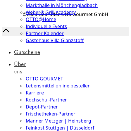
Markthalle in Mönchengladbach
Weber® Grill Academy
©2026 Gebrüder Otto Gourmet GmbH
OTTO@Home
Individuelle Events
Partner Kalender
Gästehaus Villa Glanzstoff
Gutscheine
Über
uns
OTTO GOURMET
Lebensmittel online bestellen
Karriere
Kochschul-Partner
Depot-Partner
Frischetheken-Partner
Männer Metzger | Heinsberg
Feinkost Stüttgen | Düsseldorf