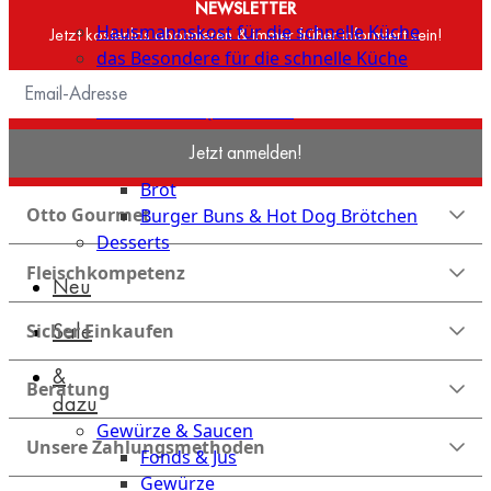
Küche
NEWSLETTER
Hausmannskost für die schnelle Küche
Jetzt kostenlos abonnieren & immer früher informiert sein!
das Besondere für die schnelle Küche
Streetfood & Fingerfood
Grill- und BBQ-Klassiker
Beilagen
Jetzt anmelden!
Brot & Brötchen
Brot
Otto Gourmet
Burger Buns & Hot Dog Brötchen
Desserts
Fleischkompetenz
Neu
Sale
Sicher Einkaufen
&
Beratung
dazu
Gewürze & Saucen
Unsere Zahlungsmethoden
Fonds & Jus
Gewürze