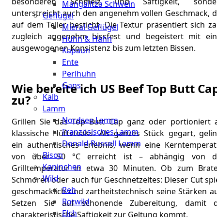
besonderen Schmelz und Saftigkeit, sonde
Mangalitza Schwein
unterstreicht auch den angenehm vollen Geschmack, d
Geflügel
auf dem Teller besticht. Die Textur präsentiert sich za
Miéral Geflügel
zugleich angenehm bissfest und begeistert mit ein
Huhn & Hahn
ausgewogenen Konsistenz bis zum letzten Bissen.
Kapaun
Ente
Perlhuhn
Gans
Wie bereite ich US Beef Top Butt Ca
Kalb
zu?
Lamm
Nordsee Lamm
Grillen Sie das Top Butt Cap ganz oder portioniert a
Französisches Lamm
klassische Hüftsteaks. Als ganzes Stück gegart, gelin
Donald Russell Lamm
ein authentisches Erlebnis, wenn eine Kerntemperat
Bison
von über 50 °C erreicht ist – abhängig von d
Kaninchen
Grilltemperatur in etwa 30 Minuten. Ob zum Brate
Wild
Schmoren oder auch für Geschnetzeltes: Dieser Cut spi
Reh
geschmacklich und zartheitstechnisch seine Stärken au
Rotwild
Setzen Sie auf schonende Zubereitung, damit d
Elch
charakteristische Saftigkeit zur Geltung kommt.