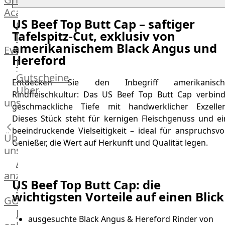
Academy
US Beef Top Butt Cap – saftiger
OTTO@Home
Tafelspitz-Cut, exklusiv von
Individuelle
amerikanischem Black Angus und
Events
Hereford
Partner
Kalender
Gutscheine
Entdecken Sie den Inbegriff amerikanisch
Gästehaus
Über
Rindfleischkultur: Das US Beef Top Butt Cap verbind
Villa
uns
geschmackliche Tiefe mit handwerklicher Exzellen
Glanzstoff
Dieses Stück steht für kernigen Fleischgenuss und ei
beeindruckende Vielseitigkeit – ideal für anspruchsvo
Über
Genießer, die Wert auf Herkunft und Qualität legen.
uns
Alle
anzeigen
US Beef Top Butt Cap: die
OTTO
wichtigsten Vorteile auf einen Blick
GOURMET
Lebensmittel
ausgesuchte Black Angus & Hereford Rinder von