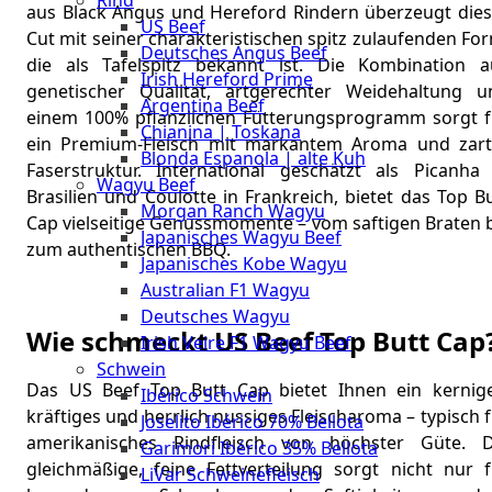
Rind
Meat
aus Black Angus und Hereford Rindern überzeugt dies
US Beef
Club
Cut mit seiner charakteristischen spitz zulaufenden Fo
Deutsches Angus Beef
|
die als Tafelspitz bekannt ist. Die Kombination a
Irish Hereford Prime
Stuttgart
genetischer Qualität, artgerechter Weidehaltung u
Argentina Beef
einem 100% pflanzlichen Fütterungsprogramm sorgt f
Chianina | Toskana
ein Premium-Fleisch mit markantem Aroma und zart
Blonda Espanola | alte Kuh
Faserstruktur. International geschätzt als Picanha 
Wagyu Beef
Brasilien und Coulotte in Frankreich, bietet das Top B
Morgan Ranch Wagyu
Cap vielseitige Genussmomente – vom saftigen Braten b
Japanisches Wagyu Beef
zum authentischen BBQ.
Japanisches Kobe Wagyu
Australian F1 Wagyu
Deutsches Wagyu
Wie schmeckt US Beef Top Butt Cap
Irish Veire F1 Wagyu Beef
Schwein
Das US Beef Top Butt Cap bietet Ihnen ein kernige
Ibérico Schwein
kräftiges und herrlich nussiges Fleischaroma – typisch 
Joselito Ibérico 70% Bellota
amerikanisches Rindfleisch von höchster Güte. D
Garimori Ibérico 35% Bellota
gleichmäßige, feine Fettverteilung sorgt nicht nur f
LiVar Schweinefleisch