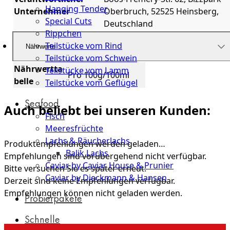
Hanging Tender
Unternehmer
Oberbruch, 52525 Heinsberg,
Special Cuts
Deutschland
Rippchen
Teilstücke vom Rind
Nährwerte
Teilstücke vom Schwein
Nährwertta
Teilstücke vom Lamm
Pro 100g/100ml
belle
Teilstücke vom Geflügel
Seafood
Auch beliebt bei unseren Kunden:
Fisch
Meeresfrüchte
Lachs & Räucherlachs
Produktempfehlungen werden geladen…
Balik Lachs
Empfehlungen sind vorübergehend nicht verfügbar.
Caviar by Caviar House & Prunier
Bitte versuchen Sie es später erneut.
Caviar by Dieckmann & Hansen
Derzeit sind keine Empfehlungen verfügbar.
Empfehlungen können nicht geladen werden.
Probierpakete
Schnelle