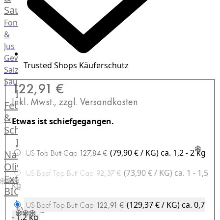
Saucen
Fonds
&
Jus
Gewürze
Trusted Shops Käuferschutz
Salz
Saucen
122,91 €
Butter,
Inkl. Mwst., zzgl. Versandkosten
Fett
&
Etwas ist schiefgegangen.
Schmalz
ItalianBar
(79,90 € / KG)
ca. 1,2 - 2 kg
Natives
US Top Butt Cap
127,84 €
Olivenöl
(73,90 € / KG)
ca. 1 - 1,5
US Beef Top Butt Cap
92,37 €
Extra
kg
BIO
Veggie
(129,37 € / KG)
ca. 0,7
US Beef Top Butt Cap
122,91 €
Events
Hardware
- 1,2 kg