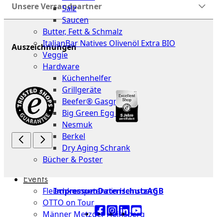
Unsere Versandpartner
Salz
Saucen
Butter, Fett & Schmalz
ItalianBar Natives Olivenöl Extra BIO
Auszeichnungen
Veggie
Hardware
Küchenhelfer
Grillgeräte
Beefer® Gasgrills
Big Green Egg Grill
Nesmuk
Berkel
Dry Aging Schrank
Bücher & Poster
Events
Impressum
Datenschutz
AGB
Fleischkompetenz in Heinsberg
OTTO on Tour
Männer Metzger Heinsberg