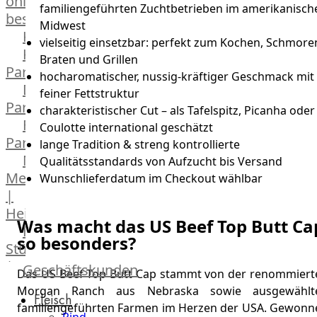
online
familiengeführten Zuchtbetrieben im amerikanisch
bestellen
Midwest
Karriere
vielseitig einsetzbar: perfekt zum Kochen, Schmore
Kochschul-
Braten und Grillen
Partner
hocharomatischer, nussig-kräftiger Geschmack mit
Depot-
feiner Fettstruktur
Partner
charakteristischer Cut – als Tafelspitz, Picanha oder
Frischetheken-
Coulotte international geschätzt
Partner
lange Tradition & streng kontrollierte
Männer
Qualitätsstandards von Aufzucht bis Versand
Metzger
Wunschlieferdatum im Checkout wählbar
|
Heinsberg
Was macht das US Beef Top Butt Ca
Feinkost
so besonders?
Stüttgen
|
Geschäftskunden
Das US Beef Top Butt Cap stammt von der renommiert
Düsseldorf
Morgan Ranch aus Nebraska sowie ausgewählt
Fleisch
The
familiengeführten Farmen im Herzen der USA. Gewonn