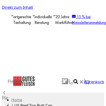
Direkt zum Inhalt
artgerechte
individuelle
20 Jahre
15 % bei
Tierhaltung
Beratung
Marktführer
Newsletteranmeldun
✕
Fleisch
✕
Warenkorb
Fleisch
Home
Alle
|
US Beef Top Butt Cap