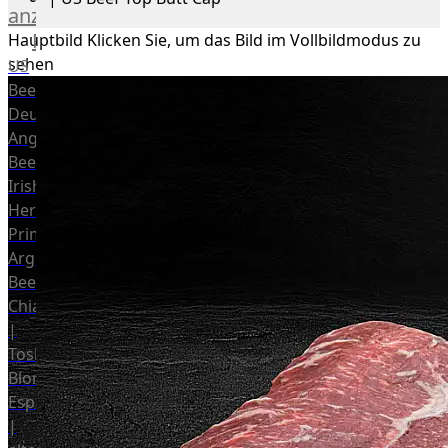
anzeigen
Rind
Hauptbild
Klicken Sie, um das Bild im Vollbildmodus zu
sehen
US
Beef
Deutsches
Angus
Beef
Irish
Hereford
Prime
Argentina
Beef
Chianina
|
Toskana
Blonda
Espanola
|