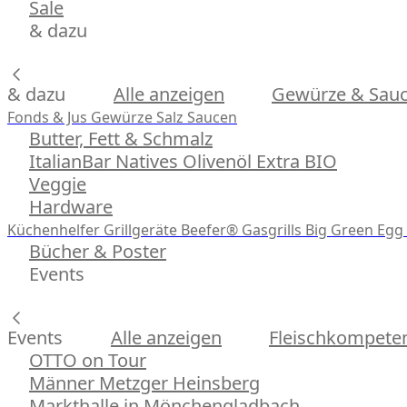
Sale
& dazu
& dazu
Alle anzeigen
Gewürze & Sau
Fonds & Jus
Gewürze
Salz
Saucen
Butter, Fett & Schmalz
ItalianBar Natives Olivenöl Extra BIO
Veggie
Hardware
Küchenhelfer
Grillgeräte
Beefer® Gasgrills
Big Green Egg 
Bücher & Poster
Events
Events
Alle anzeigen
Fleischkompeten
OTTO on Tour
Männer Metzger Heinsberg
Markthalle in Mönchengladbach