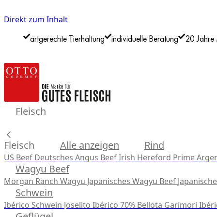
Direkt zum Inhalt
artgerechte Tierhaltung
individuelle Beratung
20 Jahre 
Fleisch
Fleisch
Alle anzeigen
Rind
US Beef
Deutsches Angus Beef
Irish Hereford Prime
Argen
Wagyu Beef
Morgan Ranch Wagyu
Japanisches Wagyu Beef
Japanisch
Schwein
Ibérico Schwein
Joselito Ibérico 70% Bellota
Garimori Ibéri
Geflügel