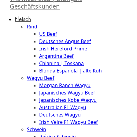
Geschäftskunden
Fleisch
Rind
US Beef
Deutsches Angus Beef
Irish Hereford Prime
Argentina Beef
Chianina | Toskana
Blonda Espanola | alte Kuh
Wagyu Beef
Morgan Ranch Wagyu
Japanisches Wagyu Beef
Japanisches Kobe Wagyu
Australian F1 Wagyu
Deutsches Wagyu
Irish Veire F1 Wagyu Beef
Schwein
Ibérico Schwein