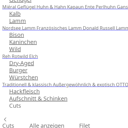
Miéral Geflügel
Huhn & Hahn
Kapaun
Ente
Perlhuhn
Gans
Kalb
Lamm
Nordsee Lamm
Französisches Lamm
Donald Russell Lam
Bison
Kaninchen
Wild
Reh
Rotwild
Elch
Dry-Aged
Burger
Würstchen
Traditionell & klassisch
Außergewöhnlich & exotisch
OTTO
Hackfleisch
Aufschnitt & Schinken
Cuts
Cuts
Alle anzeigen
Filet