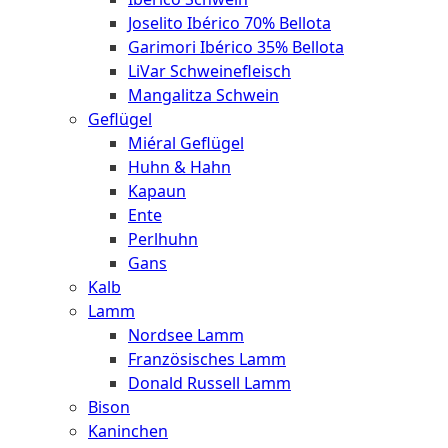
Joselito Ibérico 70% Bellota
Garimori Ibérico 35% Bellota
LiVar Schweinefleisch
Mangalitza Schwein
Geflügel
Miéral Geflügel
Huhn & Hahn
Kapaun
Ente
Perlhuhn
Gans
Kalb
Lamm
Nordsee Lamm
Französisches Lamm
Donald Russell Lamm
Bison
Kaninchen