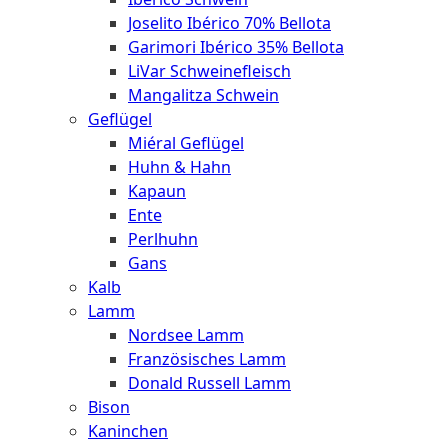
Joselito Ibérico 70% Bellota
Garimori Ibérico 35% Bellota
LiVar Schweinefleisch
Mangalitza Schwein
Geflügel
Miéral Geflügel
Huhn & Hahn
Kapaun
Ente
Perlhuhn
Gans
Kalb
Lamm
Nordsee Lamm
Französisches Lamm
Donald Russell Lamm
Bison
Kaninchen