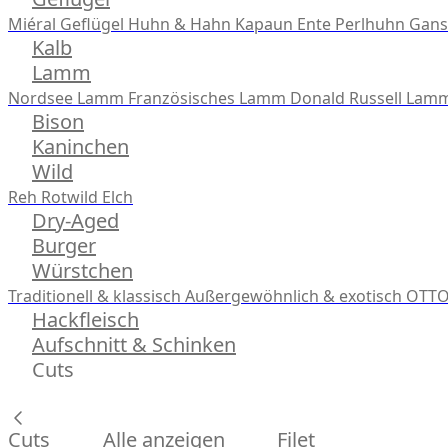
Miéral Geflügel
Huhn & Hahn
Kapaun
Ente
Perlhuhn
Gans
Kalb
Lamm
Nordsee Lamm
Französisches Lamm
Donald Russell Lam
Bison
Kaninchen
Wild
Reh
Rotwild
Elch
Dry-Aged
Burger
Würstchen
Traditionell & klassisch
Außergewöhnlich & exotisch
OTTO
Hackfleisch
Aufschnitt & Schinken
Cuts
Cuts
Alle anzeigen
Filet