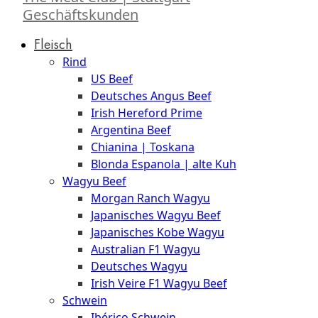
Geschäftskunden
Fleisch
Rind
US Beef
Deutsches Angus Beef
Irish Hereford Prime
Argentina Beef
Chianina | Toskana
Blonda Espanola | alte Kuh
Wagyu Beef
Morgan Ranch Wagyu
Japanisches Wagyu Beef
Japanisches Kobe Wagyu
Australian F1 Wagyu
Deutsches Wagyu
Irish Veire F1 Wagyu Beef
Schwein
Ibérico Schwein