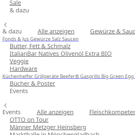
Sale
& dazu
& dazu
Alle anzeigen
Gewürze & Sau
Fonds & Jus
Gewürze
Salz
Saucen
Butter, Fett & Schmalz
ItalianBar Natives Olivenöl Extra BIO
Veggie
Hardware
Küchenhelfer
Grillgeräte
Beefer® Gasgrills
Big Green Egg 
Bücher & Poster
Events
Events
Alle anzeigen
Fleischkompeten
OTTO on Tour
Männer Metzger Heinsberg
Markthalle in Mönchengladbach