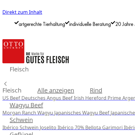
Direkt zum Inhalt
artgerechte Tierhaltung
individuelle Beratung
20 Jahre 
Fleisch
Fleisch
Alle anzeigen
Rind
US Beef
Deutsches Angus Beef
Irish Hereford Prime
Argen
Wagyu Beef
Morgan Ranch Wagyu
Japanisches Wagyu Beef
Japanisch
Schwein
Ibérico Schwein
Joselito Ibérico 70% Bellota
Garimori Ibéri
Geflügel